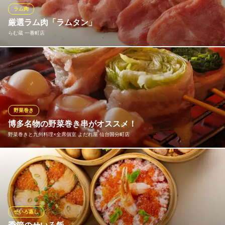
韓国酒場タッカン
ラム肉
韓国料理
厳選ラム肉「ラムタン」
仙台市営地下鉄南北線勾当台公園駅 徒歩2分
らむ蔵 一番町店
宮城県仙台市青葉区国分町3-2-5 ゼロキュービル4F
専門店だからの仕入れ！他店ではなかなか味わえないラムのタン
あります！
らむ蔵 一番町店
熟成秘伝のタレ
野菜巻き
仙台市営地下鉄南北線勾当台公園駅南3番出口 徒歩2分
博多名物の野菜巻き串がオススメ！
宮城県仙台市青葉区一番町4-5-16
野菜巻きと九州料理×全席個室 よだれ屋 仙台国分町店
新鮮でヘルシーな野菜を使った、博多名物の野菜巻き串！多種多
様なメニューで老若男女に大人気です！焼き鳥のようにつまみや
すくお酒も進む！飲み会・女子会・合コンなどの各種宴会にお楽
しみください！
せいろ蒸し
野菜巻きと九州料理×全席個室 よだれ屋 仙台国分町店