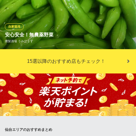
応しています。ジューシーな肉料理からベジタリアン料理まで対
応の豊富なメニューで、皆さまの御来店を心よりお待ちしており
ます！ビーガン対応の場合は事前にご相談下さい。
自家栽培
Millis Bistro shisha bar＆cafe
安心安全！無農薬野菜
ビーガン ベジタリアン
燻製酒場 うみぼうず
仙台市営地下鉄南北線広瀬通駅 徒歩8分
宮城県仙台市青葉区一番町4-10-2 彩華第2ビル1F
仙台市内にある畑で店長のご両親が丹精込めて作る有機野菜。 季
15選以降のおすすめ店もチェック！
節ごとに収穫される旬のお野菜たちは旨み・甘み・食感すべてが
格別！ 自家栽培野菜のみを使用した「絶品！ポテトサラダ」は不
動の人気を誇ります！
燻製酒場 うみぼうず
30銘柄以上の厳選地酒
仙台市営地下鉄南北線勾当台公園駅公園2番出口 徒歩1分
宮城県仙台市青葉区国分町3-1-4 ムサシヤビル2F
仙台エリアのおすすめまとめ