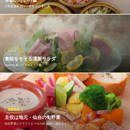
季節のせいろ飯
全席個室居酒屋
大衆居酒屋 鶏☆一番星 仙台東口店
仙台市営地下鉄南北線広瀬通駅 徒歩3分
宮城県仙台市青葉区国分町2-1-3 エーラクフレンディアビル6F
東口店は、せいろ飯もおすすめです♪ 季節の食材をふんだんに使
い、蒸しあげることで素材本来の香りと旨みを引き出した一品で
す。 せいろでじっくりと蒸すことで、ご飯はふっくらと仕上がり
季節ごとの味覚を楽しめるのが魅力です。〆にもお食事としても
おすすめできるホッとするような逸品です。
サラダ
※こちらは夜のみのこだわりです。
食欲をそそる燻製サラダ
trattoria 銀（トラットリア銀）
大衆居酒屋 鶏☆一番星 仙台東口店
東口の地元食材居酒屋
旬の彩り野菜に香り高い燻製をし、自家製チーズの濃厚なコクと
仙台市営地下鉄東西線宮城野通駅 徒歩2分
宮城県仙台市宮城野区榴岡4-4-3
ナッツの食感をアクセントに加えた五感で楽しめる一皿。お酒と
の相性も抜群で、前菜やおつまみにもおすすめです。
trattoria 銀（トラットリア銀）
新鮮野菜
地産地消のイタリアン
主役は地元・仙台の旬野菜
仙台市営地下鉄南北線勾当台公園駅 徒歩4分
仙台野菜とクラフトビールの店 amnt（あむんと）
宮城県仙台市青葉区国分町3-8-12 2F