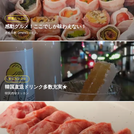
スをつけてお召し上がり頂きます♪一般的なアンチョビと生クリー
ムなどを使用したソースとは一味違う、こだわりの一品。最初の
一品だからこそ。『いたり和ん惣市』はお通しにも全力投球で
野菜たっぷり
す。
感動グルメ！ここでしか味わえない！
本格焼酎 DINING ゆむら
仙台イタリ和ン居酒屋 いたり和ん惣市
仙台イタリ和ン居酒屋
【くるっと蒸ししゃぶ】は見た目、味わい共に感動する蒸し鍋ス
仙台市営地下鉄南北線北四番丁駅南1番出口 徒歩2分
宮城県仙台市青葉区二日町11-18
タイルの料理！良質の豚肉の薄切り肉で旬の野菜を丁寧に巻く。
遠赤外線を利用した調理法でコトコト土鍋で蒸し上げます。スダ
チのタレで美味！お客様にとっての本当に大切な仲間やあの人と
ご賞味ください！
タッカンマリ
韓国直送ドリンク多数充実★
本格焼酎 DINING ゆむら
韓国酒場タッカン
創作ダイニング焼酎バル
仙台市営地下鉄南北線勾当台公園駅公園2番出口 徒歩7分
宮城県仙台市青葉区春日町5-10 スズキビルB1
韓国でバスリ中のドリンクや種類豊富なマッコリは見た目も華や
かで、韓国料理との相性もバツグン！当店人気ハチミツ八コリが
オススメ♪