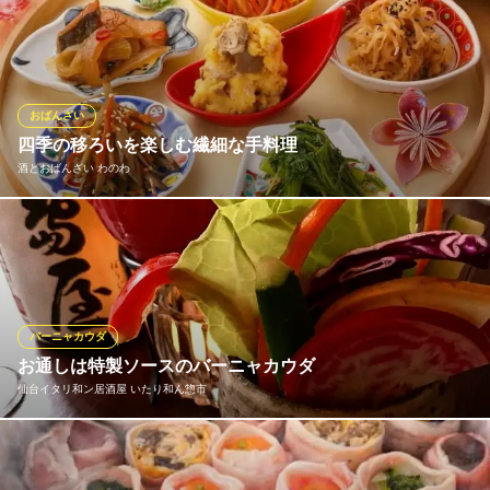
宮城県仙台市青葉区国分町2-8-2 八百重ビル2F
旬の彩り豊かな夏野菜と、食べ応えのある大豆ミートをたっぷり
使用した、プラントベースのヴィーガンカレーです。スパイスの
香りと野菜本来の甘み・旨みが調和し、動物性食材を使用してい
ないとは思えない満足感のある一皿に仕上げました。ヘルシーで
ありながらコク深い味わいです。
おばんざい
四季の移ろいを楽しむ繊細な手料理
Keyaki no Mori CAFE＆ARTS（けやきのもり）
酒とおばんざい わのわ
憩いのイタリアンカフェ
仙台市営地下鉄南北線旭ヶ丘駅 徒歩2分
宮城県仙台市青葉区旭ケ丘3-27-5 日立システムズホール仙台1F
旬の食材と匠の技が織り成す、当店自慢の「おばんざい」。地元
宮城の野菜を極力使い、毎朝お店で丁寧に引いた昆布と鰹節の合
わせ出汁をふんだんに使用した優しい味わいが魅力です。定番の
きんぴらごぼうや季節野菜のお浸しはもちろん、トロッと柔らか
い茄子に出汁がしっかりと染み込んだ「茄子の揚げ浸し」も一押
バーニャカウダ
し。
お通しは特製ソースのバーニャカウダ
仙台イタリ和ン居酒屋 いたり和ん惣市
酒とおばんざい わのわ
東北の地酒と旬味の逸品
オープン当初から変わらない味♪いたり和ん惣市のバーニャカウダ
仙台市営地下鉄南北線勾当台公園駅北1番出口 徒歩5分
宮城県仙台市青葉区国分町3-4-21 1F
★旬な色とりどりの野菜に仙台味噌とチーズを使用した特製ソー