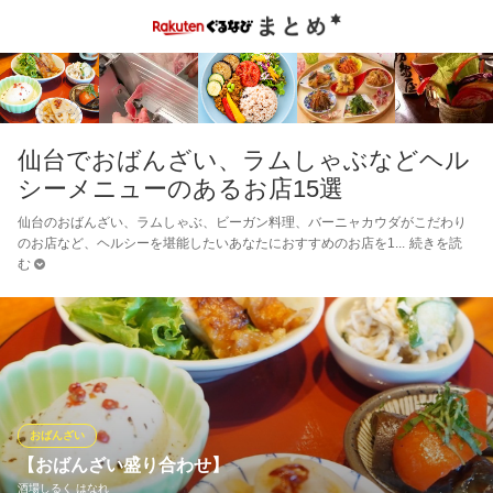
仙台でおばんざい、ラムしゃぶなどヘル
シーメニューのあるお店15選
仙台のおばんざい、ラムしゃぶ、ビーガン料理、バーニャカウダがこだわり
のお店など、ヘルシーを堪能したいあなたにおすすめのお店を1
続きを読
む
おばんざい
【おばんざい盛り合わせ】
酒場しるく はなれ