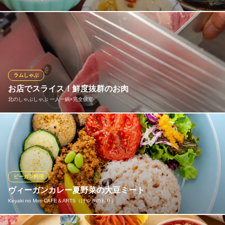
「酒場しるく はなれ」自慢のおばんざい盛り合わせは、日替わり
で5種類以上をご用意。地元産の旬の食材をふんだんに使用し、家
庭の味を大切に一つひとつ手作りしています。彩り豊かで見た目
も美しく、お酒との相性も抜群です。毎日変わるおばんざいを、
ぜひご賞味ください。
ラムしゃぶ
お店でスライス！鮮度抜群のお肉
酒場しるく はなれ
北のしゃぶしゃぶ 一人一鍋×完全個室
洋食おでんと酒
仙台市営地下鉄南北線勾当台公園駅 徒歩12分
宮城県仙台市青葉区上杉3-1-10 1F
良質で臭みが無い事が特徴とされ、口の中でまろやかにとろける♪
更にほのかな甘みがあり、後味サッパリとしています♪♪気になる
カロリーも低く、何枚でもいけちゃいます！♪仙台ではなかなか味
わえない一品。一度食べたら病み付きになること間違いありませ
ん。皆様のご来店お待ちしております！！
ビーガン料理
ヴィーガンカレー夏野菜の大豆ミート
北のしゃぶしゃぶ 一人一鍋×完全個室
Keyaki no Mori CAFE＆ARTS（けやきのもり）
ラムしゃぶしゃぶ居酒屋
仙台市営地下鉄南北線勾当台公園駅南3番出口 徒歩7分