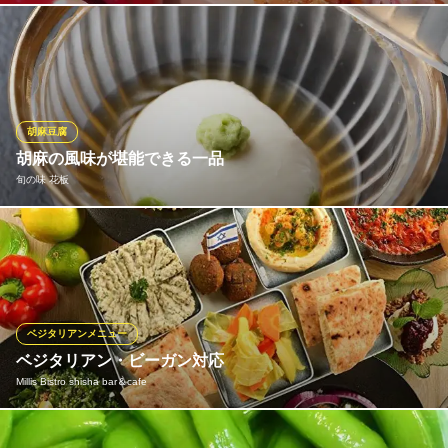
地域の生産者と繋がり、その日に最も美味しい仙台野菜を厳選し
て仕入れています。新鮮だからこそ味わえる野菜本来の甘みと生
命力を、当店自慢のバーニャカウダで最大限にご堪能ください。
￥n健康的で美味しい食を追求しています。
胡麻豆腐
仙台野菜とクラフトビールの店 amnt（あむんと）
胡麻の風味が堪能できる一品
居酒屋
旬の味 花板
仙台市営地下鉄東西線青葉通一番町駅 徒歩1分
宮城県仙台市青葉区一番町3-2-1 藤崎事務館3 1F
どのコースにも付く胡麻豆腐は「旬の味 花板」の看板料理。調味
料を一切使わず、毎日２時間以上かけて練ることで、胡麻の風味
と柔らかさを存分に引き出す。素材の味を最大限に活かした日本
料理の伝統が息づく一品で、「シンプルでありながら感動する料
理を作る」という店主の信念に貫かれている。
ベジタリアンメニュー
ベジタリアン・ビーガン対応
旬の味 花板
Millis Bistro shisha bar＆cafe
日本料理
仙台市営地下鉄東西線青葉通一番町駅 徒歩5分
宮城県仙台市青葉区一番町4-3-9 第三藤原屋ビル1F
欧米やセレブの間で大人気のヘルシーフードで、ビーガンにも対