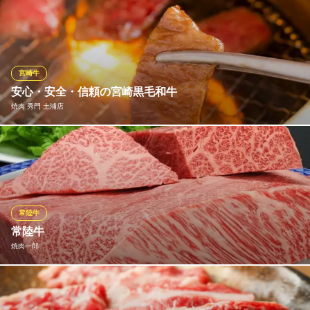
こだわりの肉料理をメインにした土浦駅すぐの大衆肉酒場『肉
ＪＲ常磐線神立駅 徒歩14分
茨城県土浦市神立町682-52
力』 どこかホっとするレトロな空間で、自慢の牛串焼（150円
～）をリーズナブルな価格でご提供。他にも、センポンやミノ刺
しなど通好みのメニューも揃っています。 最大55名様までの宴会
も可能◎今夜も肉力で楽しく語りあいましょう！
宮崎牛
安心・安全・信頼の宮崎黒毛和牛
大衆肉酒場 肉力（にくぢから）
焼肉 秀門 土浦店
肉と酒の最強酒場
ＪＲ常磐線土浦駅 徒歩6分
茨城県土浦市桜町1-17-10
「安楽畜産」の宮崎牛を一頭買いしてるからこそ実現可能。高級
希少部位を焼肉秀門ではご堪能頂けます。飲み放題付の御宴会コ
ースをご用意。様々なシーンでご利用を頂ける完全個室をご用意
しており、御宴会は最大50名様まで可能となっております。
常陸牛
焼肉 秀門 土浦店
常陸牛
宮崎ブランド和牛焼肉
焼肉一郎
ＪＲ常磐線土浦駅西口 徒歩1分
茨城県土浦市大和町4-1 7F
茨城県が誇る銘柄牛の常陸牛を取り扱っております。