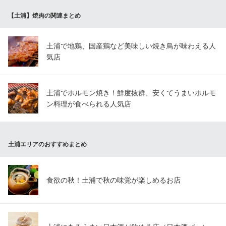
【土浦】焼肉の関連まとめ
完全個室・常陸牛焼肉 うぶにく 土浦本店（UBUNIKU）
常陸牛焼肉
ＪＲ常磐線土浦駅 徒歩4分
土浦で地鶏、国産鶏など美味しい焼き鳥が味わえる人
茨城県土浦市大和町6-1 SQUAREGARDEN1F
気店
土浦でホルモン焼き！鮮度抜群、安くてうまいホルモ
ン料理が食べられる人気店
土浦エリアのおすすめまとめ
食欲の秋！土浦で秋の味覚が楽しめるお店