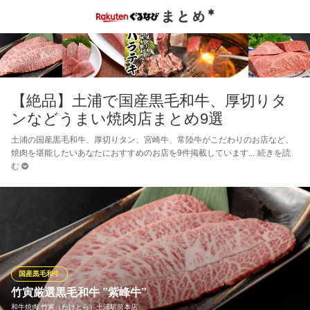
【絶品】土浦で国産黒毛和牛、厚切りタ
ンなどうまい焼肉店まとめ9選
土浦の国産黒毛和牛、厚切りタン、宮崎牛、常陸牛がこだわりのお店など、
焼肉を堪能したいあなたにおすすめのお店を9件掲載しています
続きを読
む
国産黒毛和牛
竹寅厳選黒毛和牛 ”紫峰牛”
和牛焼肉 竹寅（たけとら）土浦駅前本店