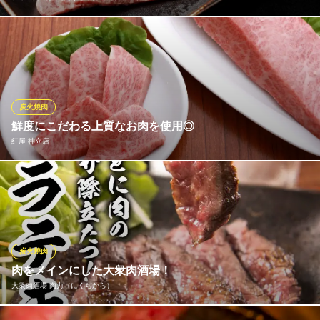
紫峰牛（しほうぎゅう）は地元茨城で育った上質な黒毛和牛で
す。口どけが良く上質な霜降り赤身で濃い味わいが特徴です。当
店では、赤身はもちろんホルモンもご提供しておりますので、そ
の味わいをご堪能ください。
炭火焼肉
和牛焼肉 竹寅（たけとら）土浦駅前本店
鮮度にこだわる上質なお肉を使用◎
竹網で焼く新感覚焼肉
紅屋 神立店
ＪＲ常磐線土浦駅 徒歩2分
茨城県土浦市桜町1-2-20 UotaiBldg4F
「良い肉だけど安い、なのに美味しい。」上質な厳選牛を使用
し、スタンダードなものから希少部位までお客様に焼肉メニュー
をご提供いたします。名産品の常陸牛など、和牛をリーズナブル
にお楽しみいただけるのも当店の強みです。素材の旨味を存分に
楽しめる、塩やワサビでシンプルにお召し上がりいただくのもお
炭火焼肉
すすめ。
肉をメインにした大衆肉酒場！
大衆肉酒場 肉力（にくぢから）
紅屋 神立店
厳選常陸牛の炭火焼肉