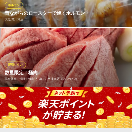
とに異なる味わいと食感の変化を、存分にお楽しみください。
ホルモン
昔ながらのロースターで焼くホルモン
あかのれん
大黒 荒川沖店
七輪で焼き上げる絶品肉
ＪＲ常磐線土浦駅 徒歩5分
茨城県土浦市桜町3-1-14
【新鮮な牛・豚・鶏ホルモン！】 なんと一皿451円から♪なつかし
のロースターで焼き上げるホルモンは絶品です！お手頃価格で大
満足間違い無し！！たくさん食べたい方にオススメな、平日限定
の食べ放題コースやってます！ボリューム満点の宴会コースも充
実♪土浦・荒川沖でホルモンを味わうなら大黒に来るしかない★
厚切りタン
数量限定！極肉
大黒 荒川沖店
完全個室・常陸牛焼肉 うぶにく 土浦本店（UBUNIKU）
コスパ抜群の焼肉居酒屋
ＪＲ常磐線荒川沖駅 徒歩1分
茨城県土浦市荒川沖東3-3-19
うぶにく名物！常陸牛の【厚切り 極タン】など希少部位もご用
意しております。当店では茨城県のブランド牛『常陸牛』をリー
ズナブルに味わえます。数量限定で人気の厚切りの牛タン、ハラ
ミ、ホルモンもご用意最大10名様まで可能な全席個室のご案内が
可能です。落ち着いた雰囲気の店内でお食事をお楽しみくださ
い。