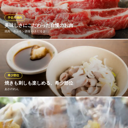
焼肉一郎
常陸牛焼肉
ＪＲ常磐線土浦駅 車10分
手切り焼肉
茨城県土浦市真鍋新町13-11 2F
美味しさにこだわった自慢のお肉
焼肉・ホルモン酒場 ゆきだるま
肉本来の旨みと素材にこだわった美味しい焼肉をリーズナブルに
提供させていただいております。
焼肉・ホルモン酒場 ゆきだるま
肉にこだわる焼肉酒場！
希少部位
ＪＲ常磐線土浦駅 徒歩6分
焼きも刺しも楽しめる、希少部位
茨城県土浦市桜町1-18-12
あかのれん
タンシタ、コブクロ、テッポウなど、普段はなかなか出会えない
部位を取り揃えています。 香ばしい七輪焼きはもちろん、仕入れ
状況に応じて、新鮮な刺身でもご提供。丁寧な下処理で臭みを抑
え、素材本来の旨みと食感を最大限に引き出しています。 部位ご