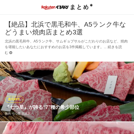
【絶品】北浜で黒毛和牛、A5ランク牛な
どうまい焼肉店まとめ3選
北浜の黒毛和牛、A5ランク牛、サムギョプサルがこだわりのお店など、焼肉
を堪能したいあなたにおすすめのお店を3件掲載しています。
続きを読
む
黒毛和牛
『七つ星』が誇る“7”種の希少部位
焼肉 七つ星 北浜店
『七つ星』という店名の由来は、黒毛和牛の中でもなかなか味わ