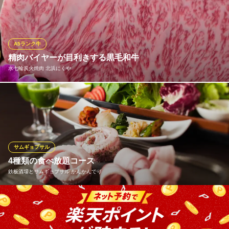
うことができない希少な部位＝“スター（星）”部位の中で、特に召
し上がっていただきたい“7”種類を厳選して提供したいという思い
から。独自のルートで仕入れを行う当店だからこそ、そのような
貴重な味わいもリーズナブルにお楽しみいただけます。
A5ランク牛
精肉バイヤーが目利きする黒毛和牛
焼肉 七つ星 北浜店
水七輪炭火焼肉 北浜にくや
黒毛和牛にこだわる焼肉
大阪メトロ堺筋線北浜駅 徒歩3分
大阪府大阪市中央区伏見町2-3-4
仕入れが違う！肉一筋！精肉専門バイヤーが目利きする全国屈指
の黒毛和牛をリーズナブルにご提供♪自家製にくや塩、秘伝のたれ
がさらにお肉のうま味を引き出します。
水七輪炭火焼肉 北浜にくや
サムギョプサル
個室接待感激の幻コース
4種類の食べ放題コース
大阪メトロ堺筋線北浜駅6番出口 徒歩2分
鉄板酒場とサムギョプサル かんかんでり
大阪府大阪市中央区伏見町2-4-4 伏見甲陽ビル2F
定番のサムギョプサルはもちろん、チーズタッカルビ、新登場の
海老ロール♪心ゆくまでお楽しみください！