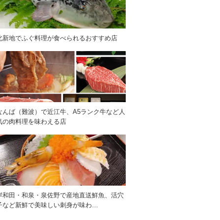
北新地でふぐ料理が食べられるおすすめ店
なんば（難波）で近江牛、A5ランク牛など人
気の肉料理を味わえる店
岸和田・和泉・泉佐野で産地直送鮮魚、活穴
子など新鮮で美味しい刺身が味わ…