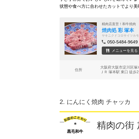
状態や食べ方に合わせたカットでより美
精肉店直営！和牛焼肉
焼肉処 彩 塚本
ヤキニクドコロサイツカモ
050-5484-9649
メニューを見る
大阪府大阪市淀川区塚本
住所
ＪＲ 塚本駅 東口 徒歩
2.
にんにく焼肉 チャッカ
精肉の街
黒毛和牛