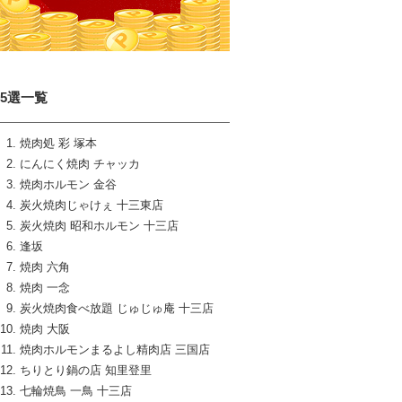
15選一覧
焼肉処 彩 塚本
にんにく焼肉 チャッカ
焼肉ホルモン 金谷
炭火焼肉じゃけぇ 十三東店
炭火焼肉 昭和ホルモン 十三店
逢坂
焼肉 六角
焼肉 一念
炭火焼肉食べ放題 じゅじゅ庵 十三店
焼肉 大阪
焼肉ホルモンまるよし精肉店 三国店
ちりとり鍋の店 知里登里
七輪焼鳥 一鳥 十三店