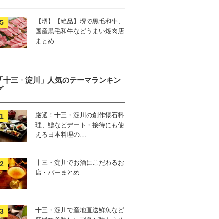
【堺】【絶品】堺で黒毛和牛、
国産黒毛和牛などうまい焼肉店
まとめ
「十三・淀川」人気のテーマランキン
グ
厳選！十三・淀川の創作懐石料
理、鱧などデート・接待にも使
える日本料理の…
十三・淀川でお酒にこだわるお
店・バーまとめ
十三・淀川で産地直送鮮魚など