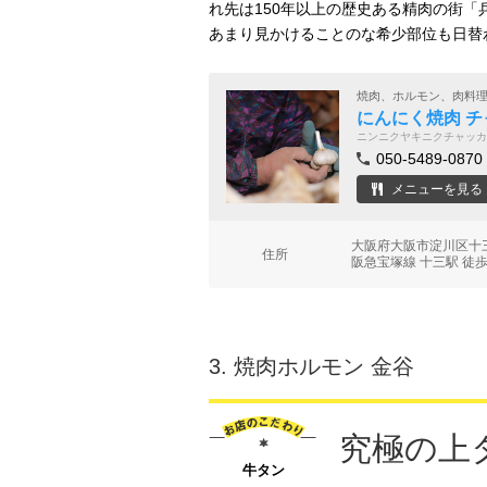
れ先は150年以上の歴史ある精肉の街「
あまり見かけることのな希少部位も日替
焼肉、ホルモン、肉料
にんにく焼肉 チ
ニンニクヤキニクチャッカ
050-5489-0870
メニューを見る
大阪府大阪市淀川区十三
住所
阪急宝塚線 十三駅 徒歩
3.
焼肉ホルモン 金谷
究極の上
牛タン