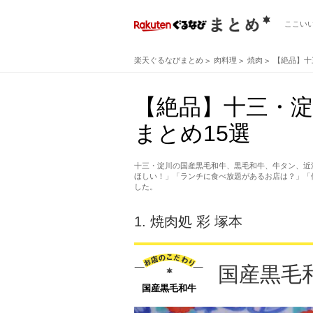
ここい
楽天ぐるなびまとめ
肉料理
焼肉
【絶品】十
【絶品】十三・
まとめ15選
十三・淀川の国産黒毛和牛、黒毛和牛、牛タン、近
ほしい！」「ランチに食べ放題があるお店は？」「
した。
1.
焼肉処 彩 塚本
国産黒毛
国産黒毛和牛