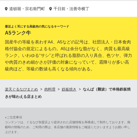
道頓堀・宗右衛門町
千日前・法善寺横丁
最近よく耳にする高級肉の気になるキーワード
A5ランク牛
国産牛の等級を表わすA4、A5などの記号は、社団法人・日本食肉
格付協会の規定によるもの。A5は余分な脂がなく、肉質も最高級
ランク。いわゆる“サシ”と呼ばれる脂肪の入り具合、色ツヤ、弾力
や肉質のきめ細かさが評価の対象になっていて、霜降りが多い高
級肉ほど、等級の数値も高くなる傾向がある。
楽天ぐるなびまとめ
肉料理
鉄板焼き
なんば（難波）で本格鉄板焼
きが味わえる店まとめ
※ご注意事項
コンテンツは、ぐるなび加盟店より提供された店舗情報を再構成して制作しております。掲
載時の情報のため、ご利用の際は、各店舗の最新情報をご確認くださいますようお願い申し
上げます。