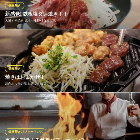
鉄板焼き
鉄板焼 三笠屋
新感覚! 鉄板塩ダレ焼き！！
鉄板ステーキと牡蠣
大衆すき焼き 北斗 GEMSなんば店
近鉄難波線大阪難波駅 徒歩3分
大阪府大阪市中央区難波千日前14-3
すき焼きとはまた違った味わいで、ジュワ～ッと香ばしい旨さを
存分に！上質肉のお肉の甘さと旨み、上質な脂と絡んで極ウマな
玉ねぎとハーモニーに絶舌！！
※こちらは夜のみのこだわりです。
鉄板焼き
大衆すき焼き 北斗 GEMSなんば店
焼きはおまかせ！
すき焼きダイニング
焼肉ホルモン坂上 裏なんば店
大阪メトロ御堂筋線なんば駅 徒歩1分
大阪府大阪市中央区難波3-7-19 GEMSなんば7F
ご希望の焼き加減をぜひスタッフまで！当店では最適な焼き加減
で味わっていただきたいので、スタッフが1枚1枚丁寧に焼き上げ
ます♪うっかり焦げてしまった！なんてことはないので、ゆっくり
と会話とお酒をお楽しみください♪
鉄板焼きパフォーマンス
焼肉ホルモン坂上 裏なんば店