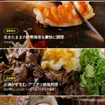
1F～4F各階違うコンセプトで作られており様々なお席がありま
す。お客様のご利用シーンに応じた柔軟なご案内が可能です。1F
にはゆったりとお食事を楽しんでいただけるカウンター席。2Fは
落ち着いた雰囲気のカウンターとテーブル席をご用意。3Fは宴会
などに最適なカジュアルなテーブル席、4FにはVIPルームがござ
新鮮魚介
います。
生きたままの伊勢海老を豪快に調理
月光仮面
神戸牛 牛魔 道頓堀店
和牛の鉄板焼＆ステーキ
お肉のほか、海鮮メニューも豊富にご用意。高級食材、伊勢海老
地下鉄なんば駅14番出口 徒歩5分
大阪府大阪市中央区道頓堀1-5-9 和ビル
は生きたまま豪快に調理いたします。鉄板の上で次々と解体され
ていく様は目にも鮮やか。一瞬の早ワザを見逃さないよう、しっ
かりと目を離さずに見ていてください。プリプリとした肉厚の食
感は伊勢海老ならでは。※時期によりご用意できない場合がござい
鉄板焼き
ます。
お酒がすすむ♪アツアツ鉄板料理！
御堂筋なんば応援団 大分からあげと鉄板焼 勝男
月光仮面
国産黒毛和牛のステーキ
お酒のアテにぴったりな一品料理も豊富です！特に、出来立てを
大阪メトロ御堂筋線なんば駅14番出口 徒歩2分