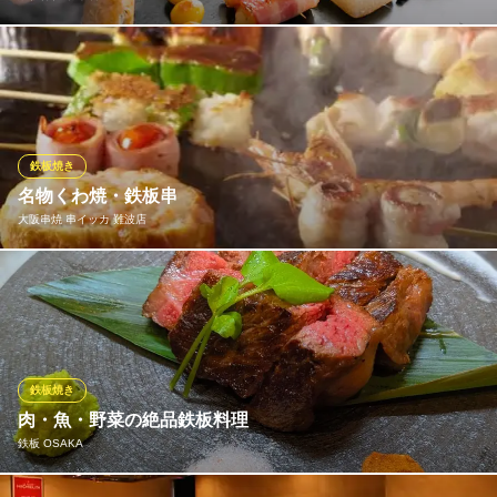
誇りを持った職人達の、洗練された鉄板マジックの数々をお楽し
みください♪素材の持ち味を最大限に引き出し、一串一串心を込め
てお届け致します！ 鉄板神社を楽しむならちょうどいいところで
ストップする、おまかせコースがおすすめ！約30種の串焼きを厳
選し、ペースに合わせてお食事が出来るストップ制コースです。
鉄板焼き
名物くわ焼・鉄板串
鉄板神社 総本店
大阪串焼 串イッカ 難波店
ミナミの人気店鉄板串焼
大阪メトロ御堂筋線なんば駅 徒歩3分
大阪府大阪市中央区難波1-4-6 ミフネ難波ビル1F
くわは、田畑を耕すための道具の鍬のこと、昔、野鳥を鍬の上に
置いて焼いて食べたと言われています。串イッカでは、焼くだけ
でなく、蒸す、揚げる、炙るなど様々な調理法を用いて1本の串に
仕上げます。
鉄板焼き
大阪串焼 串イッカ 難波店
肉・魚・野菜の絶品鉄板料理
難波で旨い串焼・くわ焼
鉄板 OSAKA
南海本線難波駅 徒歩3分
大阪府大阪市中央区難波千日前13-18 宮本ビル1F