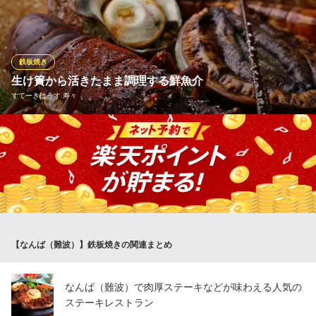
大阪府大阪市中央区難波1-7-18 心斎橋ヨーロピアンビル 2F
鉄板の上に乗せてご提供する、鉄板焼き料理が大好評！柔らかい
牛すじ肉をポン酢でさっぱりと仕上げた「牛スジポン酢」、勝男
特製の「ホルモン焼」もおすすめです♪ほかにも野菜や魚介など、
様々な素材を使った鉄板焼きをお楽しみいただけます！
鉄板焼き
生け簀から活きたまま調理する鮮魚介
御堂筋なんば応援団 大分からあげと鉄板焼 勝男
すてーきはうす 寿々
唐揚・鉄板焼・居酒屋
大阪メトロ御堂筋線なんば駅 徒歩2分
大阪府大阪市中央区道頓堀1-9-14
カウンター席より望む中央に生け簀を設置しております。取り出
してすぐに鉄板で調理する活けの新鮮魚介をお召し上がりいただ
けます。プリプリの天然車海老・あわび・伊勢海老・さざえな
ど、35年の技で丁寧に焼き上げます。臨場感たっぷりの鉄板の妙
技を是非お愉しみください。
すてーきはうす 寿々
【なんば（難波）】鉄板焼きの関連まとめ
A5黒毛和牛を目の前で
大阪メトロ御堂筋線なんば駅25番出口 徒歩3分
大阪府大阪市中央区道頓堀2-1-7 サン道頓堀ビルB1
なんば（難波）で肉厚ステーキなどが味わえる人気の
ステーキレストラン