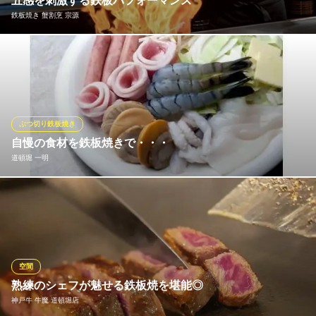
五感を刺激する鉄板パフォーマンス
焼肉ホルモン
鉄板焼き 蟹割烹 宗源
近鉄難波線近鉄日本橋駅 徒歩5分
大阪府大阪市中央区難波千日前3-21
目の前で繰り広げられるシェフの華麗な手捌き。肉が焼ける音、
香り、そして完成された一皿。五感すべてで料理を楽しめるライ
ブ感こそが、カウンター席の真骨頂です。
鉄板焼き 蟹割烹 宗源
ぶつ切り鉄板焼き
ステーキ 蟹割烹
自慢の食材を鉄板焼きで・・・
大阪メトロ堺筋線日本橋駅 徒歩5分
道頓堀 一明
大阪府大阪市中央区宗右衛門町3-3 キャナルサイド宗右衛門町5F
新鮮食材をたっぷり贅沢に鉄板焼きで。 自分好みの焼き加減で、
アツアツ出来立てをどうぞ。
道頓堀 一明
お好み焼き・鉄板焼
空間
大阪メトロ御堂筋線なんば駅 徒歩3分
熟練のシェフが魅せる鉄板焼を堪能◎
大阪府大阪市中央区道頓堀1-6-12 ニコービルB1
神戸牛 牛魔 道頓堀店