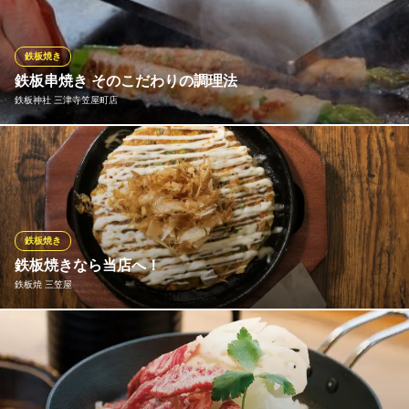
た『鉄板マジック』をカウンター席でお楽しみください。また、
新鮮な食材の持ち味や風味を最大限に引き出し、アッツアツでご
提供いたします。全４７種の一串一串を心を込めてお届けいたし
鉄板焼き
ます！
鉄板串焼き そのこだわりの調理法
鉄板神社 三津寺笠屋町店
鉄板神社 宗右衛門町店
ミナミの人気店鉄板串焼
温度管理された鉄板の上で、毎日市場から仕入れる最高の食材
大阪メトロ御堂筋線なんば駅 徒歩5分
大阪府大阪市中央区心斎橋筋2-3-14
を、熟練の焼き手がそれぞれの食材に合わせて、焼き加減、塩加
減等、独特の仕上げをし、こだわりの調理方法で焼き上げ、アッ
ツアツの最高の状態で提供させていただきます！ バージンオリー
ブオイルを100％使用しており、あっさり召し上がって頂いており
鉄板焼き
ます。
鉄板焼きなら当店へ！
鉄板焼 三笠屋
鉄板神社 三津寺笠屋町店
鉄板焼き・鉄板串焼き
老舗金物屋を経営するオーナーが作る鉄板料理は絶品！当店来店
大阪メトロ御堂筋線心斎橋駅6番出口 徒歩6分
大阪府大阪市中央区宗右衛門町6-2 ジュノン笠屋町ビル1F
時は注文必須です◎ また食べたくなる鉄板焼きの香ばしい風味の
お料理の数々。ふと思い出してまた来たいと思って頂けることで
しょう♪