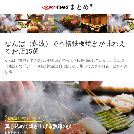
なんば（難波）で本格鉄板焼きが味わえ
るお店15選
なんば（難波）で美味しい鉄板焼きのお店を15件掲載しています。なんば
（難波）で「デートや特別な記念日に使いたい取っておきのお店
続きを読
む
鉄板焼きパフォーマンス
真心込めて焼き上げる熟練の技
鉄板神社 総本店