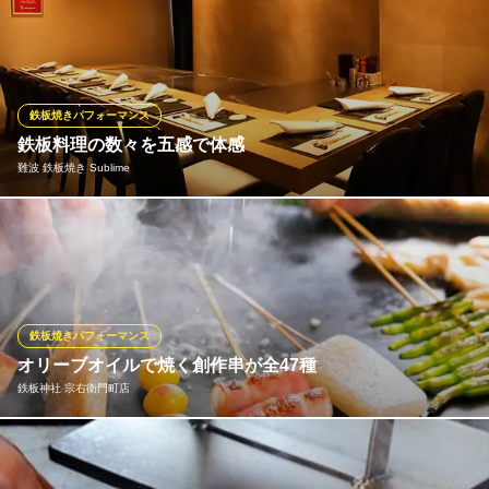
美味しい肉・魚・野菜を気軽に楽しんでいただきたい！お得に食
べていただきたい！夜遅い時間でも食べられる！そんなお店を目
指し『鉄板OSAKA』をオープンしました♪リーズナブルで美味し
い鉄板料理をぜひお楽しみください！！
鉄板焼きパフォーマンス
鉄板 OSAKA
鉄板料理の数々を五感で体感
カジュアルな鉄板料理
難波 鉄板焼き Sublime
近鉄難波線大阪難波駅 徒歩6分
大阪府大阪市中央区宗右衛門町6-26
目の前で仕立て上げられる鉄板料理の数々を五感で味わいシェフ
の技に目を奪われ、会話を楽しみながら、香りや音までも味わえ
る臨場感を体感ください。会食や接待など様々なシーンに最適な
完全個室もご用意
鉄板焼きパフォーマンス
難波 鉄板焼き Sublime
オリーブオイルで焼く創作串が全47種
ミシュラン獲得店が出店
鉄板神社 宗右衛門町店
大阪メトロ千日前線なんば駅 徒歩1分
大阪府大阪市中央区難波3-4-13 味わいばしビル6F
鉄板神社の創作串は、ピュアオリーブオイルを用いて鉄板で焼く
“くわ焼き” スタイルで、誇りを持った鉄板焼き職人達の洗練され