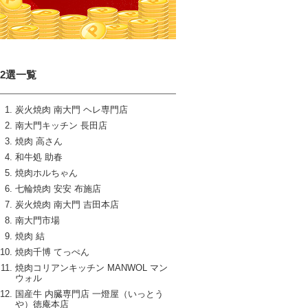
12選一覧
炭火焼肉 南大門 ヘレ専門店
南大門キッチン 長田店
焼肉 高さん
和牛処 助春
焼肉ホルちゃん
七輪焼肉 安安 布施店
炭火焼肉 南大門 吉田本店
南大門市場
焼肉 結
焼肉千博 てっぺん
焼肉コリアンキッチン MANWOL マン
ウォル
国産牛 内臓専門店 一燈屋（いっとう
や）徳庵本店