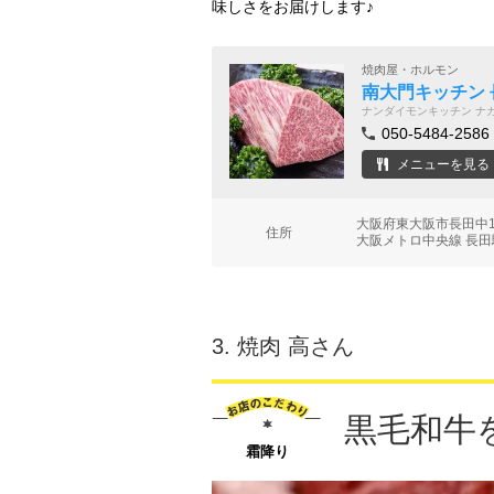
味しさをお届けします♪
焼肉屋・ホルモン
南大門キッチン 
ナンダイモンキッチン ナ
050-5484-2586
メニューを見る
大阪府東大阪市長田中1
住所
大阪メトロ中央線 長田駅
3.
焼肉 高さん
黒毛和牛
霜降り