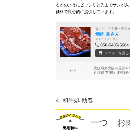
るかのようにビッシリと先までサシが入
価格で良心的に提供しています。
旨いハラミを食べるな
焼肉 高さん
ヤキニクタカサン
050-5485-5084
メニューを見る
大阪府東大阪市長堂3-7
住所
近鉄線 布施駅 徒歩3分
4.
和牛処 助春
一つ お
黒毛和牛