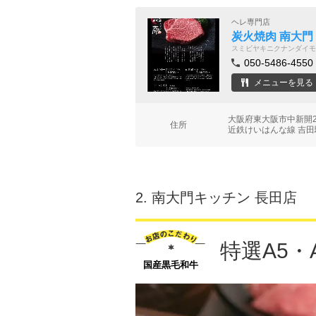
ヘレ専門店
炭火焼肉 南大門
スミビヤキニクナンダイモ
050-5486-4550
メニューを見る
大阪府東大阪市中新開2-
住所
近鉄けいはんな線 吉田
2.
南大門キッチン 長田店
特選A5
国産黒毛和牛