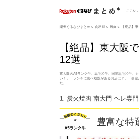
ここい
楽天ぐるなびまとめ
肉料理
焼肉
【絶品】東
【絶品】東大阪で
12選
東大阪のA5ランク牛、黒毛和牛、国産黒毛和牛、
い！」「ランチに食べ放題があるお店は？」「個室
た。
1.
炭火焼肉 南大門 ヘレ専
豊富な特
A5ランク牛