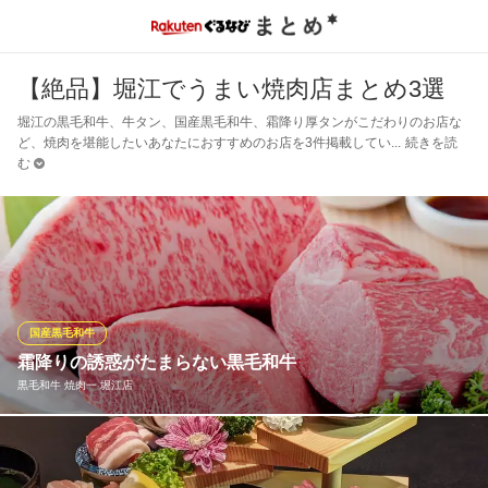
【絶品】堀江でうまい焼肉店まとめ3選
堀江の黒毛和牛、牛タン、国産黒毛和牛、霜降り厚タンがこだわりのお店な
ど、焼肉を堪能したいあなたにおすすめのお店を3件掲載してい
続きを読
む
国産黒毛和牛
霜降りの誘惑がたまらない黒毛和牛
黒毛和牛 焼肉一 堀江店
上質な黒毛和牛のみを厳選！安定した質でお届けできるよう、あ
えて産地・ブランドは絞っておりません。美しい霜降りは舌の上