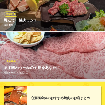
でじゅわ～っととろける極上の味。見ているだけでも思わず笑顔
がこぼれます！この最高級肉を、精肉店直営ならではのお手頃価
格でお届け。極上の味をぜひお気軽にお試しください！
焼肉定食
堀江で 焼肉ランチ
黒毛和牛 焼肉一 堀江店
焼肉 R29
最高級焼肉をお手頃に
大阪メトロ長堀鶴見緑地線西大橋駅 徒歩3分
大阪府大阪市西区北堀江1-22-4
堀江で 焼肉ランチ するなら 焼肉R29 へ 1000円～2000円台のラ
ンチメニューが中心で普段のランチ使いやちょっと贅沢に夜のメ
ニューも全てオーダー可能です。ランチタイムは12：00～15：00
週末の 堀江 心斎橋 での街ブラ、ショッピング後の遅めのランチ
にもご利用ください♪ 昼焼肉 昼飲み お昼も お一人さまOK
黒毛和牛
まず味わう三品の至福をあなたに
高麗ガーデン 南堀江店
焼肉 R29
焼肉
三品はいずれも素材選びから仕込みまで妥協なく、手仕事の技を
大阪メトロ四つ橋線四ツ橋駅 徒歩3分
大阪府大阪市西区北堀江1-15-7 1F
尽くした逸品です。上ロースの焼きしゃぶは上質なハネシタのみ
を使用。名物・高麗ハラミは秘伝ダレに三日間漬け込む伝統の
心斎橋全体のおすすめ焼肉のお店まとめ
味。肉寿司は厳選和牛を部位ごとに活かし、一貫ずつ丁寧に仕上