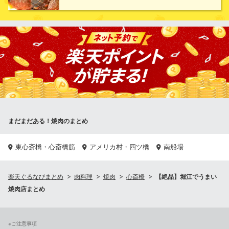
げています。
高麗ガーデン 南堀江店
焼肉・冷麺・肉寿司
大阪メトロ長堀鶴見緑地線ドーム前千代崎駅 徒歩6分
大阪府大阪市西区南堀江4-32-11
まだまだある！焼肉のまとめ
東心斎橋・心斎橋筋
アメリカ村・四ツ橋
南船場
楽天ぐるなびまとめ
肉料理
焼肉
心斎橋
【絶品】堀江でうまい
焼肉店まとめ
※ご注意事項