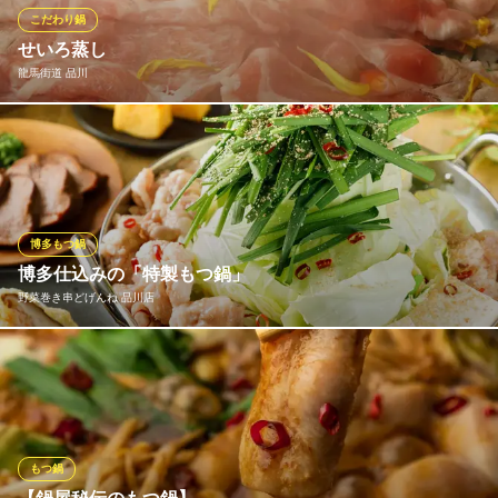
韓国料理 韓韓市場 品川グランパサージュ店
こだわり鍋
韓国料理チゲ鍋
せいろ蒸し
ＪＲ品川駅港南口 徒歩5分
龍馬街道 品川
東京都港区港南2-16-3 品川三菱ビルグランパサージュB1
蒸気を使って蒸し上げるせいろ蒸しは余分な脂を落とし、旨味を
しっかり閉じ込めるため、とってもヘルシー。 豚、鶏、牛とお好
みの具材を自慢の鰹出汁に付けてお食事下さい。
龍馬街道 品川
博多もつ鍋
品川 高知料理 居酒屋
博多仕込みの「特製もつ鍋」
ＪＲ品川駅港南口 徒歩1分
野菜巻き串どげんね 品川店
東京都港区港南2-16-1 品川イーストワンタワーB1
当店の美味しいもつ鍋は、“素材”と“スープ”へのこだわりで作られ
ています。 現在の味を出すため様々な試行錯誤をし、素材、スー
プそれぞれの融合で当店独自の秘伝の味を完成することができま
した。
もつ鍋
野菜巻き串どげんね 品川店