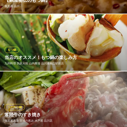
【鍋屋秘伝のもつ鍋】
九州料理・博多串焼き
腹黒屋 品川
ＪＲ品川駅 徒歩5分
東京都港区港南2-16-5 NBF品川タワーB1
新鮮な国産生もつと脂ののった豚トロを味噌ﾍﾞｰｽの秘伝のたれで
漬け込み、野菜と一緒に煮込んだ特性汁なし鍋や、 こだわりの出
汁を【醤油】【しお】の2種でご用意した国産生もつのもつ鍋。
コース予約、お席のみのご予約どちらもお楽しみ頂けます。
もつ鍋
腹黒屋 品川
当店のオススメ！もつ鍋の楽しみ方
焼き鳥・焼き豚大衆酒場
九州料理 鶏炭火焼 山内農場 品川港南口駅前店
ＪＲ品川駅港南口 徒歩1分
東京都港区港南2-3-26 モンテーヌ品川ビル2F
2種のスープから選べる「もつ鍋」をご用意！王道の醤油出汁・九
州味噌出汁からお選びいただけます。お好きなトッピング追加で
もつや野菜を追加することも可能※二人前より承りますのでご家族
やご友人と取り分けてどうぞ！
こだわり鍋
九州料理 鶏炭火焼 山内農場 品川港南口駅前店
常陸牛のすき焼き
国産鶏や九州料理居酒屋
個室居酒屋 茨城の恵み 水戸屋 品川店
ＪＲ品川駅 徒歩1分