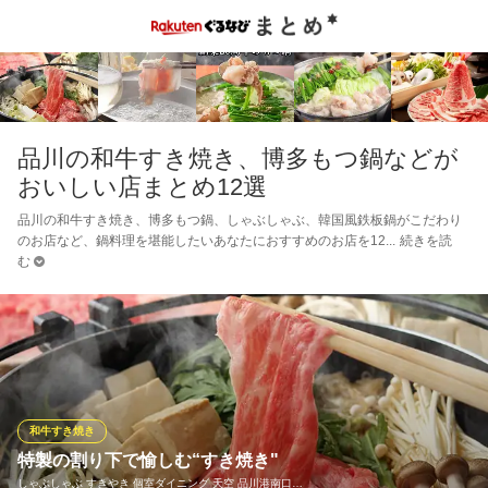
品川の和牛すき焼き、博多もつ鍋などが
おいしい店まとめ12選
品川の和牛すき焼き、博多もつ鍋、しゃぶしゃぶ、韓国風鉄板鍋がこだわり
のお店など、鍋料理を堪能したいあなたにおすすめのお店を12
続きを読
む
和牛すき焼き
特製の割り下で愉しむ“すき焼き"
しゃぶしゃぶ すきやき 個室ダイニング 天空 品川港南口…