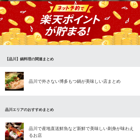
東京都港区港南2-6-7 品川ビル3・4F
茨城が誇る銘柄牛「常陸牛」を贅沢に使用した、水戸屋自慢のす
き焼き。きめ細やかな霜降りと柔らかな肉質、そして上品な脂の
甘みが特徴です。職人が仕立てる特製の割り下は、まろやかな甘
辛さの中に深い旨みを感じる上品な味わい。
個室居酒屋 茨城の恵み 水戸屋 品川店
品川駅1分 個室居酒屋
【品川】鍋料理の関連まとめ
ＪＲ品川駅 徒歩4分
東京都港区港南2-16-2 太陽生命品川ビル 3F
品川で外さない博多もつ鍋が美味しい店まとめ
品川エリアのおすすめまとめ
品川で産地直送鮮魚など新鮮で美味しい刺身が味わえ
るお店