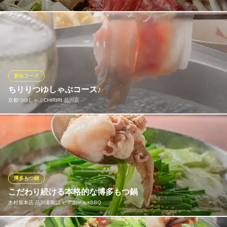
お肉や野菜の繊細な味わいや舌触りを楽しむのならしゃぶしゃぶ
ですが、具材ごとの食べ応えを楽しむのならすき焼きがオスス
メ。当店自慢の割り下とともに厳選したお肉本来の味わいをお楽
しみいただけます。甘辛い味わいは、白いご飯ともお酒とも相性
抜群です。
宴会コース
ちりりつゆしゃぶコース♪
しゃぶしゃぶ すきやき 個室ダイニング 天空 品川港南口店
京都つゆしゃぶCHIRIRI 品川店
居酒屋｜しゃぶすき店
ＪＲ品川駅港南口 徒歩1分
東京都港区港南2-5-12 品川NBSビル6F
どなたさまにもまずお召し上がりいただきたいのは、当店の看板
料理でもある『つゆしゃぶ』。ご利用用途に合わせてお選びいた
だけるよう、6種類のコースをご用意いたしました。季節の食材を
彩り豊かに仕上げた前菜や、旬の鮮魚のお造り、極上の近江牛の
にぎりなど、つゆしゃぶ以外の“名脇役”のお料理もお楽しみ下さ
博多もつ鍋
い。
こだわり続ける本格的な博多もつ鍋
木村屋本店 品川港南口 ビアホール×BBQ
京都つゆしゃぶCHIRIRI 品川店
しゃぶしゃぶ/和会席