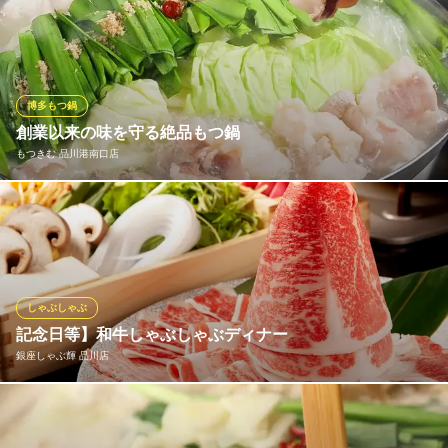
厳選した国産もつを使用。臭みがほとんどなく、柔らかいプリプ
ＪＲ品川駅 徒歩4分
東京都港区港南2-16-2 太陽生命品川ビル3F
リ食感がたまらない名物『博多もつ鍋』をぜひお召し上がりくだ
さい！本場九州博多仕込みの本格的な味に思わず舌鼓。素材の味
を引き出す「塩」、何度でも食べたくなる定番の味「醤油」、ま
ろやかで深みのある濃厚な味わいの「味噌」よりスープをお選び
博多もつ鍋
ください♪
創業以来の味を守る絶品もつ鍋
※こちらは夜のみのこだわりです。
もつきむ 品川港南口店
木村屋本店 品川港南口 ビアホール×BBQ
厳選した国産牛もつ100%使用。本場九州仕込みの秘伝スープが、
品川の九州料理居酒屋
ぷりっぷりのもつの旨味と野菜の甘みを最大限に引き出します。
ＪＲ品川駅港南口 徒歩2分
東京都港区港南2-3-28 第3協和ビル2F
キャベツは手でちぎり、食感を残すのがこだわり。〆のちゃんぽ
んまで絶品です。
しゃぶしゃぶ
もつきむ 品川港南口店
記念日等】和牛しゃぶしゃぶディナー
博多もつ鍋＆貸切OK
銀座しゃぶ輝 品川店
ＪＲ品川駅港南口 徒歩1分
東京都港区港南2-2-4
神戸牛・松阪牛・近江牛の黒毛和牛しゃぶしゃぶが人気。誕生
日・記念日等にサプライズ◆デザートプレートサービス◆３大黒