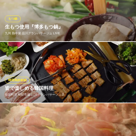
毛和牛の食べ比べが楽しめるSETは≪8,500円～≫食べ放題・飲み
放題あり★産直野菜と”見たことのない”珍しいきのこも種類豊富。
一頭買いによりリーズナブルにご利用いただけます。
もつ鍋
生もつ使用『博多もつ鍋』
銀座しゃぶ輝 品川店
九州 熱中屋 品川グランパサージュ LIVE
品川 個室 和牛
ＪＲ品川駅 徒歩2分
東京都港区港南2-16-1 品川イーストワンタワー1F
選べる3種のスープで頂くぷりっぷりのもつ鍋！ 【豚骨とすりお
ろし野菜の濃厚スープ】コクがありながらも脂っぽさを感じさせ
ないまろやかな口当たり。 【塩スープ】野菜の甘みと相性抜群！
さっぱりとした味の中にも深いコクがあります。 【醤油スープ】
もつ鍋の王道。大豆のコクとうまみを生かした醤油味。
韓国風鉄板鍋
皆で楽しめる韓国料理
九州 熱中屋 品川グランパサージュ LIVE
韓国料理 韓韓市場 品川グランパサージュ店
品川 九州 居酒屋
ＪＲ品川駅 徒歩5分
東京都港区港南2-16-5 NBF品川タワーB1 グランパサージュ2
4種の味付けから楽しめる「サムギョプサル」や、ビールとの相性
抜群の「韓国もっちゃん焼」、スタミナ満点の「韓国もつ鍋」
「プデチゲ」と皆で楽しめる韓国グルメが充実！