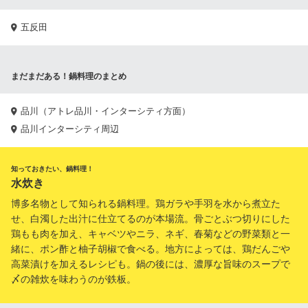
五反田
まだまだある！鍋料理のまとめ
品川（アトレ品川・インターシティ方面）
品川インターシティ周辺
知っておきたい、鍋料理！
水炊き
博多名物として知られる鍋料理。鶏ガラや手羽を水から煮立た
せ、白濁した出汁に仕立てるのが本場流。骨ごとぶつ切りにした
鶏もも肉を加え、キャベツやニラ、ネギ、春菊などの野菜類と一
緒に、ポン酢と柚子胡椒で食べる。地方によっては、鶏だんごや
高菜漬けを加えるレシピも。鍋の後には、濃厚な旨味のスープで
〆の雑炊を味わうのが鉄板。