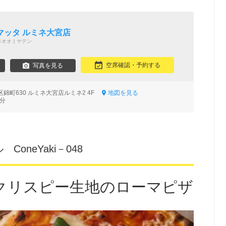
マッタ ルミネ大宮店
ネオオミヤテン
空席確認・予約する
写真を見る
錦町630 ルミネ大宮店ルミネ2 4F
地図を見る
1分
oneYaki－048
クリスピー生地のローマピザ