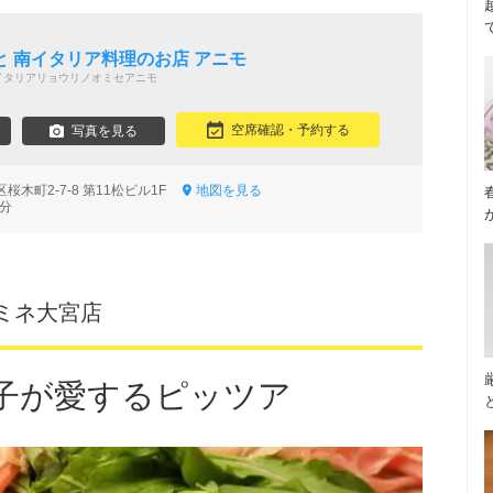
う
 南イタリア料理のお店 アニモ
イタリアリョウリノオミセアニモ
空席確認・予約する
写真を見る
木町2-7-8 第11松ビル1F
地図を見る
3分
ミネ大宮店
子が愛するピッツア