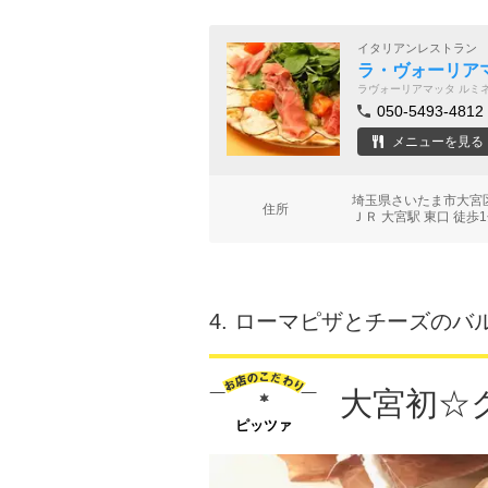
イタリアンレストラン
ラ・ヴォーリア
ラヴォーリアマッタ ルミ
050-5493-4812
メニューを見る
埼玉県さいたま市大宮区
住所
ＪＲ 大宮駅 東口 徒歩
4.
ローマピザとチーズのバル C
大宮初☆
ピッツァ