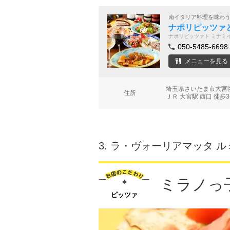
南イタリア料理を味わ
ナポリピッツァと
ナポリピッツァト ミナミ
050-5485-6698
メニューを見る
埼玉県さいたま市大宮区桜
住所
ＪＲ 大宮駅 西口 徒歩
3.
ラ・ヴォーリアマッタ ル
ミラノっ
ピッツァ