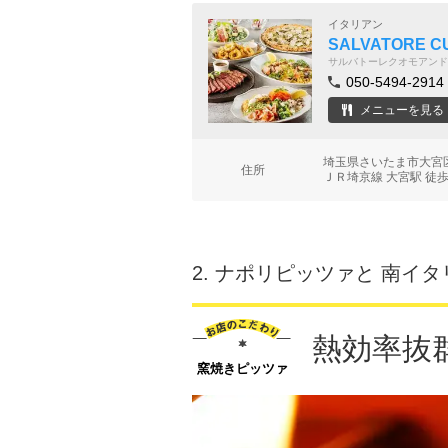
イタリアン
SALVATORE 
サルバトーレクオモアンド
050-5494-2914
メニューを見る
埼玉県さいたま市大宮区
住所
ＪＲ埼京線 大宮駅 徒歩
2.
ナポリピッツァと 南イタ
熱効率抜
窯焼きピッツァ