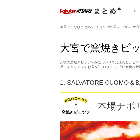
ここい
楽天ぐるなびまとめ
イタリア料理
ピザ
大宮
大宮で窯焼きピッ
大宮の窯焼きピッツァがこだわりのお店など、ピザ
屋、イタリアンのお店が知りたい！」「ピザ食べ放
1.
SALVATORE CUOMO＆
本場ナポ
窯焼きピッツァ