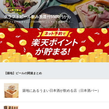
メキシコといった暑い国ならではのキレのあるライトビールを中
心にラインナップ。スパイシーなお料理と相性抜群です♪
大人数で宴会
クラフトビール飲み放題付5500円から
スリスティ
クラフトビールダイニングSCHMATZ シュマッツ 銀座松竹ス…
アジアン創作料理
地下鉄有楽町線新富町駅 徒歩1分
東京都中央区明石町1-1 東和明石ビルB1
【飲み放題の付いたお得なコース】 ドイツ直輸入のクラフトビー
ル、ドイツワインやサワー、ハイボール、ソフトドリンクなど約4
0種類からお楽しみ下さい！広い 【最大140名様まで対応可能】
吹き抜けで広々とした店内では大人数様でのご利用が可能！10名
様や30名様、50名様などでのご利用もお待ちしております！
クラフトビールダイニングSCHMATZ シュマッツ 銀座松竹
【築地】ビールの関連まとめ
スクエア
ドイツビール＆料理
地下鉄日比谷線東銀座駅 徒歩3分
東京都中央区築地1-13-1 2F
築地にあるうまい日本酒が飲める店（日本酒バー）