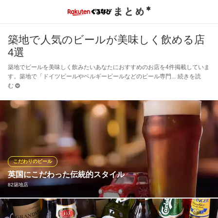
築地で人気のビールが美味しく飲める店
4選
築地でビールを美味しく飲みたいあなたにおすすめのお店を4件掲載していま
す。築地で「ドイツビールやベルギービールなどのビール専門
続きを読
む
こだわりのビール
英国にこだわった伝統的スタイル
82築地店
英国の伝統的なスタイルで造る「82 リアルエール」無濾過、炭酸