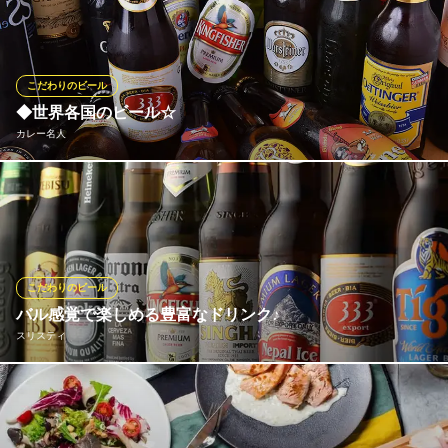
を追加しない製法で上質なホップの苦味とモルトのボディー感、
フルーティーな甘味が楽しめるオリジナルエールです。 その他、
国内外から厳選したビールやブルワリーとのコラボレーションビ
ールを期間限定で提供しています。
こだわりのビール
◆世界各国のビール☆
82築地店
カレー名人
英国風ダイニングバー
地下鉄日比谷線築地駅 徒歩2分
東京都中央区築地2-12-14 フェニックス東銀座第3ビル
世界各国の美味しいビールが楽しめる《カレー名人》日本のビー
ルはもちろん、ドイツ、イギリス、デンマーク、インド、メキシ
コ鵜中国など、料理に合わせて、また飲み比べるのも楽しいです
よ♪
こだわりのビール
カレー名人
バル感覚で楽しめる豊富なドリンク♪
エスニックダイニング
スリスティ
地下鉄有楽町線新富町駅 徒歩1分
東京都中央区新富2-4-5
お食事利用だけでなくバル感覚で気軽にお酒を飲みたいと言う方
の為に、当店では種類豊富なドリンクをご用意いたしました!! 定
番のビールにはエビス生ビール他に、インド・タイ・ベトナム・