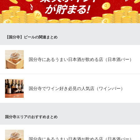
しております。店内入口やお手洗いのドアノブなど不特定多数の
方が触られる部分を中心に、アルコール消毒液による拭き取り消
毒も頻繫に行っています。従業員のマスク着用・検温も徹底して
おります。
【国分寺】ビールの関連まとめ
個室居酒屋 鶏十兵衛 国分寺店
国分寺 個室 居酒屋
ＪＲ中央線国分寺駅 徒歩1分
東京都国分寺市南町2-16-14 KSビル3F
国分寺にあるうまい日本酒が飲める店（日本酒バー）
国分寺でワイン好き必見の人気店（ワインバー）
国分寺エリアのおすすめまとめ
国分寺にあるうまい日本酒が飲める店（日本酒バー）