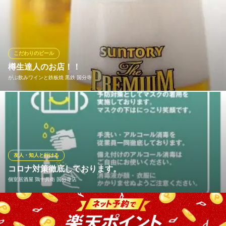
東京都国分寺市本町4-1-10 シティハイツB1
乾杯にはもちろん、焼肉に忘れてはいけないビール。当店では
〈サントリー生ビール〉を採用しています。爽快で飲みやすいの
にのどごしがあり、ジューシーな焼肉と相性抜群！その他、居酒
屋にも劣らない豊富なドリンクメニューが焼肉をより一層楽しく
してくれます。焼肉宴会のお供に是非どうぞ♪
こだわりのビール
樽生達人のお店！！
焼肉の和民国分寺南口店
がぶ飲みワインと鉄板焼 黒鉄 国分寺
国分寺宴会焼肉食べ放題
ＪＲ中央線国分寺駅 徒歩1分
東京都国分寺市南町3-9-15 国分寺ステップス3F
夏です！おいしい生ビールが旨い季節です！！おいしい料理とキ
ンキンに冷えたビールをご用意してお待ちしております！！
がぶ飲みワインと鉄板焼 黒鉄 国分寺
鉄板ワインバル
友人・知人と行ける
ＪＲ中央線国分寺駅北口 徒歩3分
コロナ対策徹底しております。
東京都国分寺市本町3-8-2 岡部ビルII 1F
個室居酒屋 鶏十兵衛 国分寺店
お客様の安全を第一に考えて、現在下記の安全対策を行っており
ます。店内入口にアルコールを設置し、お客様への消毒をお願い