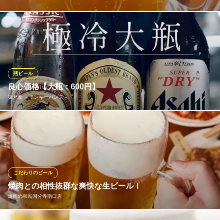
ついにあのタップマルシェを導入♪ 西国分寺でクラフトビールが
飲めるのは当店ならでは♪
ビストロ 千俵
ビストロ
瓶ビール
ＪＲ西国分寺駅 徒歩1分
良心価格【大瓶：600円】
東京都国分寺市泉町3-33-16 西国分寺ハイツB1
猿乃拳 －モンキーパンチ－
お仕事帰りにはもちろん、汗かいたい一日にもぴったりの『ビー
ル』。猿酔家ではアサヒ・キリン・サッポロの大瓶ビールをどぶ
漬けでキンキンに冷して、600円のお得な価格でご用意していま
す。その他、東京クラフトビールも。お店は国分寺駅3分と駅近な
ので気軽にお立ち寄りください。
こだわりのビール
焼肉との相性抜群な爽快な生ビール！
猿乃拳 －モンキーパンチ－
焼肉の和民国分寺南口店
一件目酒場食堂&晩酌屋
ＪＲ中央線国分寺駅 徒歩3分