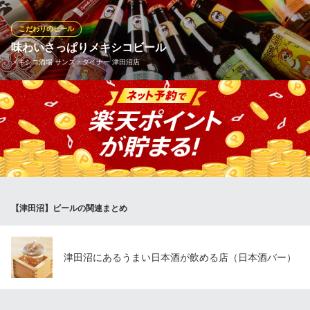
ョンで、開放感を味わいましょう！会社帰りに、土日にご家族
で…大人も子供も楽しめるビアガーデンです！
こだわりのビール
味わいさっぱりメキシコビール
BBQ DAYS 津田沼ビート
メキシコ酒場 サンズ・ダイナー 津田沼店
屋上テラスで炭火BBQ
ＪＲ総武線津田沼駅 徒歩2分
千葉県船橋市前原西2-18-1 津田沼Viit（ビート）屋上
メキシコビールといえばライムを搾って味わう「コロナ」が代表
的ですが、他にも違った味わいのメキシコビールを数点ご用意し
てます。飲み比べしてみてください♪
メキシコ酒場 サンズ・ダイナー 津田沼店
メキシコ酒場
ＪＲ総武線津田沼駅 徒歩2分
【津田沼】ビールの関連まとめ
千葉県習志野市津田沼1-2-12 三山ビル1F
津田沼にあるうまい日本酒が飲める店（日本酒バー）