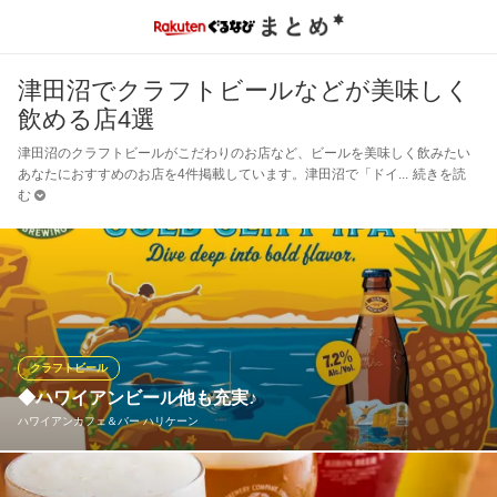
津田沼でクラフトビールなどが美味しく
飲める店4選
津田沼のクラフトビールがこだわりのお店など、ビールを美味しく飲みたい
あなたにおすすめのお店を4件掲載しています。津田沼で「ドイ
続きを読
む
クラフトビール
◆ハワイアンビール他も充実♪
ハワイアンカフェ＆バー ハリケーン
ロングルートペールエール(ポートランド)、コナビール(ハワイ)、