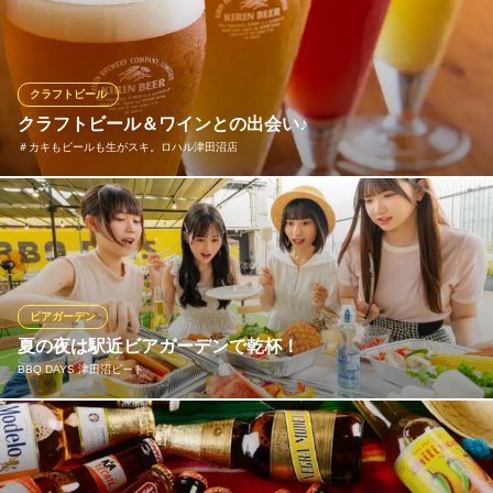
アロハビール(ハワイ)、ムーチョアロハハワイアンペールエール
(カリフォルニア)、プリモビール(ハワイ)、ヒナノビール(タヒ
チ)、コロナビール(メキシコ)など、クラフトビールや南国系のビ
ール、変わり種ビールなどを取り揃えています！季節限定も！
クラフトビール
クラフトビール＆ワインとの出会い♪
ハワイアンカフェ＆バー ハリケーン
＃カキもビールも生がスキ。ロハル津田沼店
船橋×カフェ・バー
ＪＲ総武線津田沼駅 徒歩5分
千葉県船橋市前原西2-22-14 1F
フランスやイタリアなどの名産地から取り寄せた、世界各国のワ
インを取り揃えております！いずれも厳選に厳選を重ねた自慢の
ワイン♪記念日やお誕生日のお祝いなどにはスパークリングワイン
などをお楽しみいただけます。お気軽にお声がけください♪
ビアガーデン
＃カキもビールも生がスキ。ロハル津田沼店
夏の夜は駅近ビアガーデンで乾杯！
新鮮牡蠣が安くて旨い
BBQ DAYS 津田沼ビート
ＪＲ総武線津田沼駅 徒歩3分
千葉県習志野市谷津7-7-1 Loharu津田沼
開放的な気分を味わえる！ビアガーデンの季節到来♪当店では飲み
放題でお好きなドリンクをお楽しみいただきながら、炭火で焼い
たお肉も楽しめちゃう！駅近の屋上テラスという絶好のロケーシ