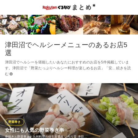
津田沼でヘルシーメニューのあるお店5
選
津田沼でヘルシーを堪能したいあなたにおすすめのお店を5件掲載していま
す。津田沼で「野菜たっぷりヘルシー料理が楽しめるお店」「安
続きを読
む
野菜巻き
女性にも人気の野菜巻き串
串焼きと野菜巻きと九州料理の個室居酒屋 いろり堂 津田…