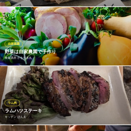
常時役20種類の野菜巻き串をご提供致します。定番の串からその
季節によって旬のお野菜を使用した創作野菜巻き串もございま
す。特に女性のお客様に大人気の一品です。
串焼きと野菜巻きと九州料理の個室居酒屋 いろり堂 津田沼
自家菜園
店
野菜は自家農園で手作り
炭火串焼きのお店
喰薫酒房 かをり本丸
ＪＲ総武線津田沼駅 徒歩3分
千葉県船橋市前原西2-13-23 フラッピ津田沼3F
長野県長和町の自家農園にて野菜を育てています。。 客様に安心
安全な「野菜」を提供できる様、土作りから頑張っています。
喰薫酒房 かをり本丸
ジビエ・燻製 居酒屋
ラム肉
京成本線京成大久保駅 徒歩1分
ラムハツステーキ
千葉県習志野市大久保1-24-16 ラカーサピッコラ1F
キッチン ぽん太