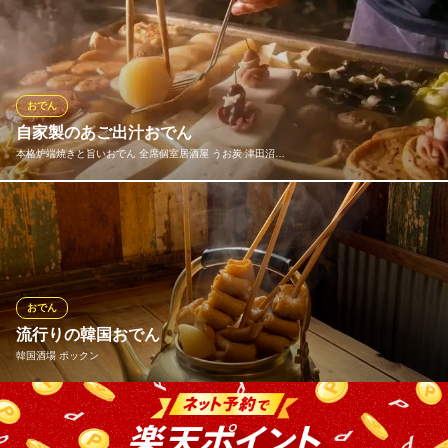
ニュージーランド産のラムのハツのステーキです。 あまり見かけ
ないですよね？とてもジューシーで美味しいお肉なので是非食べ
てみて下さい。 塩とコショウだけのシンプルな味付けです、お好
みでワサビをつけて食べるのもオススメです。
おでん
キッチン ぽん太
自家製のあご出汁おでん
ちょい飲み居酒屋
本格炉端焼きと旨いおでん 全席個室居酒屋 うお炭 津田沼…
京成本線京成大久保駅 徒歩1分
千葉県習志野市本大久保3-9-4
当店自慢のこだわりのおでんは自家製のあご出汁で。食材をじっ
くり煮込み、滲み出る旨みは上品で優しい味わいをご堪能いただ
けます。
本格炉端焼きと旨いおでん 全席個室居酒屋 うお炭 津田沼店
おでん
日本と旬の鮮魚居酒屋
流行りの韓国おでん
ＪＲ総武線津田沼駅 徒歩3分
韓国酒場 ポックン
千葉県船橋市前原西2-13-23 フラッピ津田沼3F
旨味が染み出たアツアツのスープと、串に刺さった練り物を気軽
に楽しめる「韓国おでん」をご用意。寒い季節はもちろん、シメ