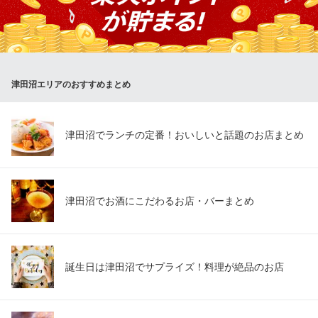
の一杯としても人気急上昇中です。
韓国酒場 ポックン
津田沼の韓国酒場
ＪＲ総武線津田沼駅 徒歩2分
津田沼エリアのおすすめまとめ
千葉県習志野市津田沼1-2-12 三山ビル2F
津田沼でランチの定番！おいしいと話題のお店まとめ
津田沼でお酒にこだわるお店・バーまとめ
誕生日は津田沼でサプライズ！料理が絶品のお店