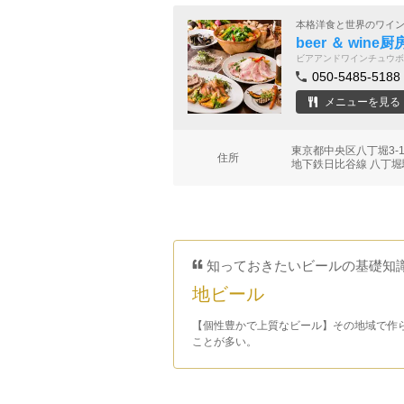
本格洋食と世界のワイ
beer ＆ wine
ビアアンドワインチュウボ
050-5485-5188
メニューを見る
東京都中央区八丁堀3-
住所
地下鉄日比谷線 八丁堀
知っておきたいビールの基礎知
地ビール
【個性豊かで上質なビール】その地域で作
ことが多い。