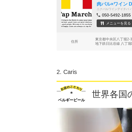
肉バル×ワイン DE
ニクバルワインデイチバ 
050-5492-1855
メニューを見る
東京都中央区八丁堀2-3
住所
地下鉄日比谷線 八丁堀駅
2.
Caris
世界各国
ベルギービール