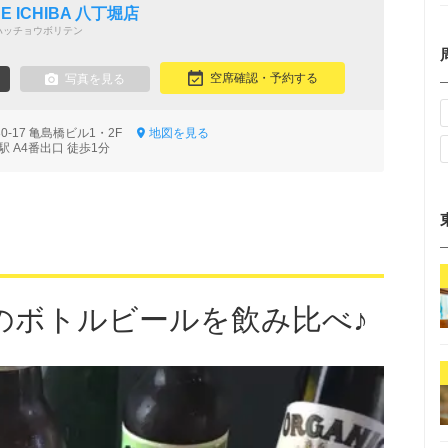
 ICHIBA 八丁堀店
ハッチョウボリテン
空席確認・予約する
写真を見る
0-17 亀島橋ビル1・2F
地図を見る
 A4番出口 徒歩1分
のボトルビールを飲み比べ♪