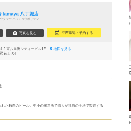
ン
厨房 tamaya 八丁堀店
ウタマヤ ハッチョウボリテン
空席確認・予約する
写真を見る
14-2 東八重洲シティービル1F
地図を見る
駅 徒歩3分
識
られた独自のビール。中小の醸造所で職人が独自の手法で製造する