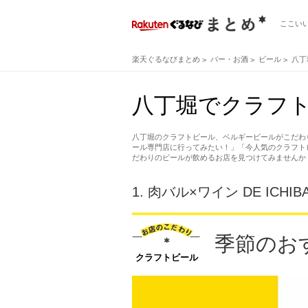
ここい
楽天ぐるなびまとめ
バー・お酒
ビール
八丁
八丁堀でクラフト
八丁堀のクラフトビール、ベルギービールがこだわ
ール専門店に行ってみたい！」「今人気のクラフト
だわりのビールが飲めるお店を見つけてみませんか
1.
肉バル×ワイン DE ICHI
季節のお
クラフトビール