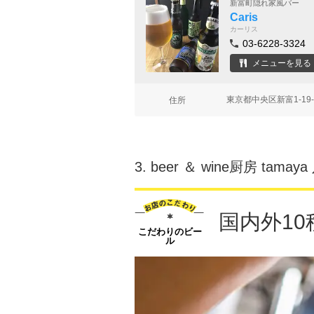
新富町隠れ家風バー
Caris
カーリス
03-6228-3324
メニューを見る
東京都中央区新富1-19
住所
3.
beer ＆ wine厨房 tama
国内外1
こだわりのビー
ル