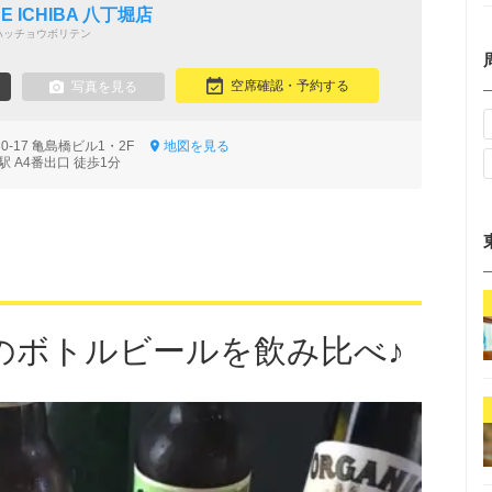
 ICHIBA 八丁堀店
ハッチョウボリテン
空席確認・予約する
写真を見る
0-17 亀島橋ビル1・2F
地図を見る
 A4番出口 徒歩1分
のボトルビールを飲み比べ♪