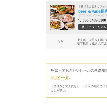
本格洋食と世界のワイ
beer ＆ wine
ビアアンドワインチュウボ
050-5485-5188
メニューを見る
東京都中央区八丁堀3-
住所
地下鉄日比谷線 八丁堀
知っておきたいビールの基礎知
地ビール
【個性豊かで上質なビール】その地域で作
ことが多い。