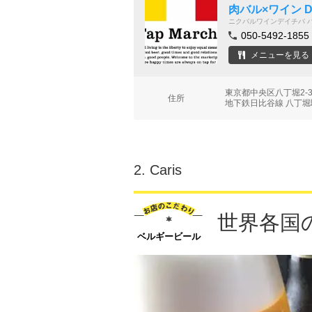
肉バル×ワイン DE
ニクバルワインデイチバ 
050-5492-1855
メニューを見る
東京都中央区八丁堀2-3
住所
地下鉄日比谷線 八丁堀駅
2.
Caris
世界各国
ベルギービール