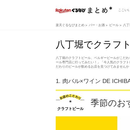
ここい
楽天ぐるなびまとめ
バー・お酒
ビール
八丁
八丁堀でクラフト
八丁堀のクラフトビール、ベルギービールがこだわ
ール専門店に行ってみたい！」「今人気のクラフト
だわりのビールが飲めるお店を見つけてみませんか
1.
肉バル×ワイン DE ICHI
季節のお
クラフトビール