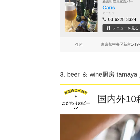
新富町隠れ家風バー
Caris
カーリス
03-6228-3324
メニューを見る
東京都中央区新富1-19
住所
3.
beer ＆ wine厨房 tama
国内外1
こだわりのビー
ル