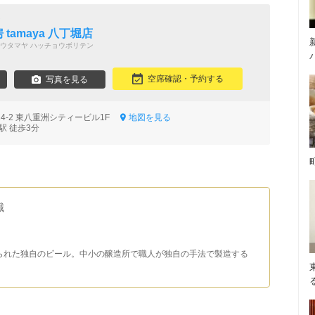
ン
厨房 tamaya 八丁堀店
ウタマヤ ハッチョウボリテン
空席確認・予約する
写真を見る
14-2 東八重洲シティービル1F
地図を見る
駅 徒歩3分
識
られた独自のビール。中小の醸造所で職人が独自の手法で製造する