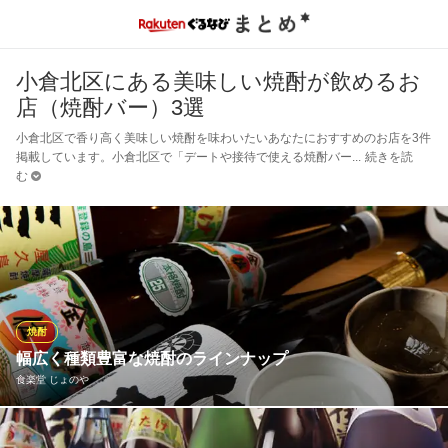
小倉北区にある美味しい焼酎が飲めるお
店（焼酎バー）3選
小倉北区で香り高く美味しい焼酎を味わいたいあなたにおすすめのお店を3件
掲載しています。小倉北区で「デートや接待で使える焼酎バー
続きを読
む
焼酎
幅広く種類豊富な焼酎のラインナップ
食楽堂 じょのや
当店には九州各地から取り寄せた焼酎が並びます。中でも芋焼酎