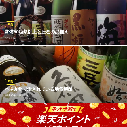
の品揃えは豊富！定番ものから、貴重でレアな『佐藤 黒』や『伊
佐美』などプレミアムな芋焼酎までお試しいただけます。豊富な
洋食メニューや肉料理に合わせられるように、ワインの種類も充
実しております。カジュアルにグラスから楽しめます。
焼酎
常備50種類以上と圧巻の品揃え！
食楽堂 じょのや
さつま路
創作料理と焼酎を楽しむ
ＪＲ城野駅 徒歩1分
福岡県北九州市小倉北区若富士町6-10
特に芋焼酎は圧巻の品揃え！「島美人」や「黒伊佐錦」といった
地元の定番酒から、鹿児島から直送で仕入れる県外不出のお酒ま
で、幅広くご用意しています。その旨さをとことん味わうなら、
伝統的な酒器“黒じょか”で。とろりとまろやかな口当たりをお楽し
みください。もちろん、麦焼酎や米焼酎もしっかり取り揃えてい
焼酎
ます！
本場九州で愛されている地酒焼酎
京町ヤキトリ 鶏乃介
さつま路
九州の郷土料理居酒屋
ここでしか飲めない希少な焼酎から九州定番の焼酎まで幅広くご
ＪＲ小倉駅 徒歩15分
福岡県北九州市小倉北区紺屋町7-4 サツマビル
用意しております！ 焼酎に串焼き、これがまたよく合うんで
す！！多彩なラインナップが魅力ですので、ぜひ飲み比べてくだ