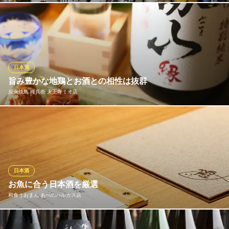
大阪府大阪市阿倍野区松崎町2-3-62
北は北海道、南は九州まで店長自ら吟味しました。有名どころは
もちろん、日本名門酒会から直接おろしております。 また、メニ
ュー以外にも日替わりで３～５種類ご用意しております。海鮮は
もちろん焼物とも合わせてお楽しみください。
日本酒
お鮨のかど家 ルシアス店
旨み豊かな地鶏とお酒との相性は抜群
寿司
炭火焼鳥 権兵衛 天王寺ミオ店
大阪メトロ御堂筋線天王寺駅 徒歩2分
大阪府大阪市阿倍野区阿倍野筋1-5-1 あべのルシアスB1
権兵衛こだわりの鶏料理に合わせたお酒を多数ご用意致しており
ます。 月替わりの日本酒、ワイン、焼酎、果実酒など充実してお
ります。
炭火焼鳥 権兵衛 天王寺ミオ店
日本酒
地鶏炭火焼鳥と鶏鍋
お魚に合う日本酒を厳選
ＪＲ天王寺駅東口 徒歩1分
和食うおまん あべのハルカス店
大阪府大阪市天王寺区悲田院町10-39 天王寺ミオ本館11F
当店の料理との相性を重視し、多数の日本酒をご用意しておりま