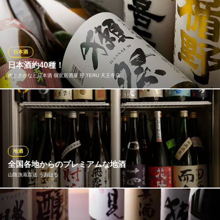
美味しいお寿司には極上のお酒が欠かせません。当店では、お寿
ＪＲ線天王寺駅 徒歩5分
大阪府大阪市阿倍野区阿倍野筋2-4-45
司やお造りの味わいを最大限に引き立てるために造られた大起水
産オリジナルの美酒「天下の台所」をご用意しております。純米
吟醸、特別純米酒、特別本醸造と、お好みに合わせて選べるこだ
わりの一杯が、上質なお食事の時間をさらに華やかに彩ります。
日本酒
日本酒約40種！
大起水産回転寿司 あべのキューズモール店
肉とさかなと日本酒 個室居酒屋 照 TERU 天王寺店
回転寿司
大阪メトロ谷町線阿倍野駅 徒歩2分
大阪府大阪市阿倍野区阿倍野筋1-6-1 あべのキューズモール4F
八海山、春鹿といった定番の他、日本酒ブームを牽引する獺祭や
奈良の銘酒・風の森。ラベルが印象深い新政 NO6 S-Type…など
日本酒好きのお客様も納得のラインナップ。気鋭の酒蔵が手がけ
る注目の5銘柄“NEXT FIVE”も入荷しています。また、日本酒全品
が半額になる曜日限定クーポンをご用意。ぜひご利用ください！
地酒
全国各地からのプレミアムな地酒
肉とさかなと日本酒 個室居酒屋 照 TERU 天王寺店
山陰漁港直送 うおはる
肉と魚と日本酒を個室で
ＪＲ天王寺駅南口 徒歩2分
大阪府大阪市阿倍野区阿倍野筋1-1-61 新宿ごちそうビルB1
全国各地から揃えた地酒は常に50種以上をご用意しております。
特にこだわりはプレミアムな銘柄の品数にあり、「十四代」「而