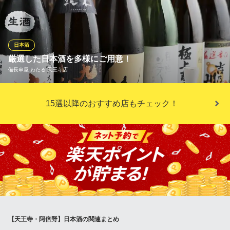
す。辛口・甘口などお好みをご相談ください。日本酒は1合1,100
円から。全て1合（180ml）でのご提供となります。
和食うおまん あべのハルカス店
日本酒
居酒屋
厳選した日本酒を多様にご用意！
近鉄南大阪線大阪阿部野橋駅 徒歩1分
備長串屋 わたる 天王寺店
大阪府大阪市阿倍野区阿倍野筋1-1-43 あべのハルカス近鉄本店タワー館14F
全国選りすぐりの日本酒をご用意しております！備長炭の海鮮串
15選以降のおすすめ店もチェック！
焼きや地鶏串焼きとのマリアージュを楽しむのも一興♪様々な料理
に合わせて店主がおすすめ致しますので、お気軽にお問い合わせ
ください。当日の仕入れにより、その日にしか手に入らない日本
酒などもあるかも。是非、厳選した日本酒をお楽しみください♪
備長串屋 わたる 天王寺店
串焼き×鍋料理×宴会
ＪＲ天王寺駅北口 徒歩1分
大阪府大阪市天王寺区堀越町16-16
【天王寺・阿倍野】日本酒の関連まとめ