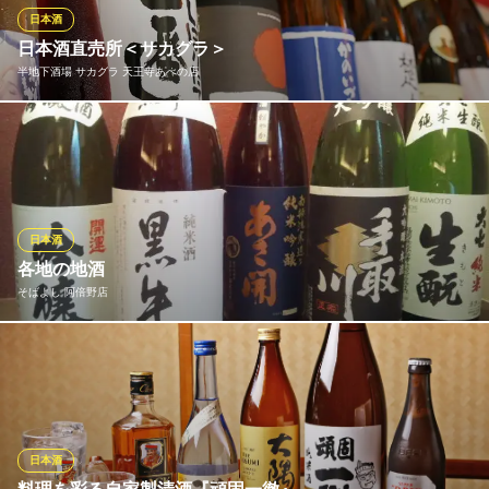
感とシュワシュワときらめく炭酸で飲みやすく人気です！
日本酒
日本酒直売所＜サカグラ＞
力丸 炉ばた焼 網兵衛
半地下酒場 サカグラ 天王寺あべの店
350円均一の炉ばた焼
ＪＲ天王寺駅北口 徒歩1分
大阪府大阪市天王寺区堀越町16-9
阿倍野駅徒歩2分の半地下にある＼日本酒直売所／のサカグラ！直
売所ならではの価格にて提出してるのでお好きな日本酒にサカグ
ラでぜひ出会ってくださいませ＾＾季節に合わせた日本酒を四季
に合わせご用意しているので行く時期によっては違った日本酒の
ラインナップを楽しんでいただけます！
日本酒
各地の地酒
半地下酒場 サカグラ 天王寺あべの店
そばよし 阿倍野店
日本酒直売所 大衆酒場
地下鉄谷町線阿倍野駅 徒歩1分
大阪府大阪市阿倍野区阿倍野筋2-4-48 日光あべの駅前ビル1F
蕎麦に良く合う地酒はもちろん、夜はお洒落な、 そば居酒屋に変
身しますので、和の素材に合う、 人気の地酒や隠れた人気の地酒
も取り揃えております。
そばよし 阿倍野店
日本酒
本物！手作り和食料理！