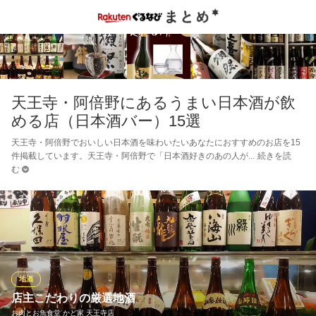
天王寺・阿倍野にあるうまい日本酒が飲
める店（日本酒バー）15選
天王寺・阿倍野でおいしい日本酒を味わいたいあなたにおすすめのお店を15
件掲載しています。天王寺・阿倍野で「日本酒好きのあの人が
続きを読
む
地酒
店主こだわりの厳選地酒
お肉とお魚食堂 かど家 天王寺店