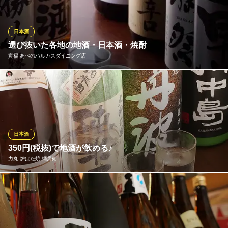
今」「射美」「新政」は常にご提供できる状態をキープ。日本酒
ファンにはたまらないメニューリストです。
日本酒
山陰漁港直送 うおはる
選び抜いた各地の地酒・日本酒・焼酎
魚介料理・海鮮居酒屋
寅福 あべのハルカスダイニング店
近鉄南大阪線大阪阿部野橋駅 徒歩2分
大阪府大阪市阿倍野区松崎町2-3-60
華やかな香りとすっきりと味わいが人気の「獺祭」や、米の旨味
と風味がしっかりしてキレのある「勝山 緑」など、厳選した日本
酒や焼酎などを多数取り揃えております。和の食事に合うワイン
や女性に人気のある果実酒などもご用意しております。
日本酒
寅福 あべのハルカスダイニング店
350円(税抜)で地酒が飲める♪
和食と日本酒ダイニング
力丸 炉ばた焼 網兵衛
大阪メトロ御堂筋線天王寺駅10番出口 徒歩1分
大阪府大阪市阿倍野区阿倍野筋1-1-43 あべのハルカス近鉄タワー館あべのハルカス
ダイニング12F
網兵衛では、純米酒から大吟醸まで、店長厳選の地酒ご用意して
おります！もちろん、こちらも全て350円(税抜)で飲めちゃいます
♪また、上質の甘さ＆後味さわやかで女性にオススメなのが、『極
上の甘口』。『ピーチスパークリングゼリー』もぷるんとした食