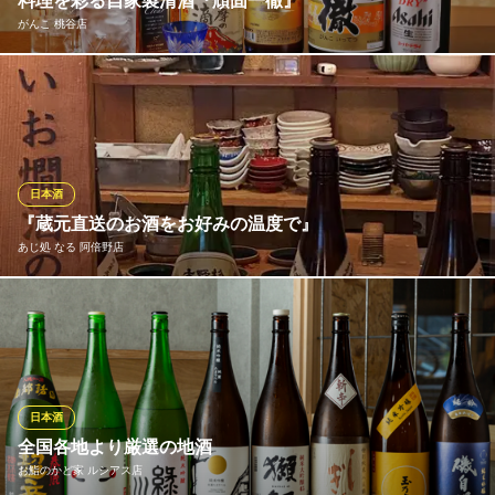
料理を彩る自家製清酒『頑固一徹』
ＪＲ天王寺駅 徒歩2分
がんこ 桃谷店
大阪府大阪市阿倍野区阿倍野筋1-5-10 1F
がんこの料理に最も合う酒を追求し、辿り着いたのが自家製清酒
「頑固一徹」です。芳醇な香り、すっきりとした飲み口、奥深い
旨味。料理を引き立てる一杯を、職人技が光る逸品とともに。洗
練された和の空間で、至福のひとときをお楽しみください。
日本酒
がんこ 桃谷店
『蔵元直送のお酒をお好みの温度で』
寿司 和食 居酒屋
あじ処 なる 阿倍野店
ＪＲ大阪環状線桃谷駅 徒歩1分
大阪府大阪市天王寺区烏ケ辻1-3-25
「長龍酒造」直営店なので色んなお酒ご用意！冷酒でおいしいお
酒はもちろん、 熱燗はご注文を頂いてからじっくりと美味しい温
度まで温めています。 相性のよい錫製のとっくりを使用すること
でお酒をまろやかにします。
日本酒
あじ処 なる 阿倍野店
全国各地より厳選の地酒
鮮魚・おでん日本酒酒場
お鮨のかど家 ルシアス店
ＪＲ天王寺駅 徒歩1分