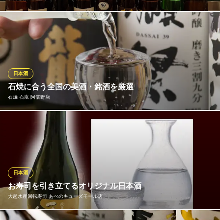
店主が厳選したこだわりの地酒を30種類以上揃えました。『八重
垣』『八海山』『梵 ときしらず』など料理にピッタリな銘柄ばか
りを各680円（税抜）でお楽しみいただけます♪かど家おすすめの
地酒は『あさねぼう』『福光屋8PM』各一合770円（税抜）、
『獺祭50』770円（税抜）です。ご来店の際はぜひ一杯どうぞ★
日本酒
石焼に合う全国の美酒・銘酒を厳選
お肉とお魚食堂 かど家 天王寺店
石焼 石庵 阿倍野店
海鮮系が豊富な居酒屋
大阪メトロ谷町線天王寺駅 徒歩2分
大阪府大阪市天王寺区茶臼山町2-2 パラード天王寺1F
種類豊富なお酒も当店の自慢のひとつ。石焼に良く合う冷酒は全
国から厳選した銘柄をご用意しています。『獺祭』や『黒龍』な
どのほか、季節に応じたものもご提供いたします。なかなかお目
にかかれないレアな銘柄が入ることもあり、お酒好きの方がドリ
ンクを目的にお越しくださることも。お好みの一杯をお楽しみく
日本酒
ださい。
お寿司を引き立てるオリジナル日本酒
大起水産回転寿司 あべのキューズモール店
石焼 石庵 阿倍野店
厳選鶏の石焼と銀シャリ