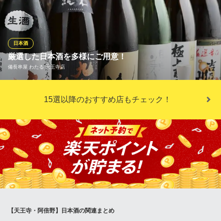
す。辛口・甘口などお好みをご相談ください。日本酒は1合1,100
円から。全て1合（180ml）でのご提供となります。
和食うおまん あべのハルカス店
日本酒
居酒屋
厳選した日本酒を多様にご用意！
近鉄南大阪線大阪阿部野橋駅 徒歩1分
備長串屋 わたる 天王寺店
大阪府大阪市阿倍野区阿倍野筋1-1-43 あべのハルカス近鉄本店タワー館14F
全国選りすぐりの日本酒をご用意しております！備長炭の海鮮串
15選以降のおすすめ店もチェック！
焼きや地鶏串焼きとのマリアージュを楽しむのも一興♪様々な料理
に合わせて店主がおすすめ致しますので、お気軽にお問い合わせ
ください。当日の仕入れにより、その日にしか手に入らない日本
酒などもあるかも。是非、厳選した日本酒をお楽しみください♪
備長串屋 わたる 天王寺店
串焼き×鍋料理×宴会
ＪＲ天王寺駅北口 徒歩1分
大阪府大阪市天王寺区堀越町16-16
【天王寺・阿倍野】日本酒の関連まとめ