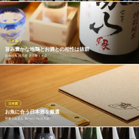
大阪府大阪市阿倍野区松崎町2-3-62
北は北海道、南は九州まで店長自ら吟味しました。有名どころは
もちろん、日本名門酒会から直接おろしております。 また、メニ
ュー以外にも日替わりで３～５種類ご用意しております。海鮮は
もちろん焼物とも合わせてお楽しみください。
日本酒
お鮨のかど家 ルシアス店
旨み豊かな地鶏とお酒との相性は抜群
寿司
炭火焼鳥 権兵衛 天王寺ミオ店
大阪メトロ御堂筋線天王寺駅 徒歩2分
大阪府大阪市阿倍野区阿倍野筋1-5-1 あべのルシアスB1
権兵衛こだわりの鶏料理に合わせたお酒を多数ご用意致しており
ます。 月替わりの日本酒、ワイン、焼酎、果実酒など充実してお
ります。
炭火焼鳥 権兵衛 天王寺ミオ店
日本酒
地鶏炭火焼鳥と鶏鍋
お魚に合う日本酒を厳選
ＪＲ天王寺駅東口 徒歩1分
和食うおまん あべのハルカス店
大阪府大阪市天王寺区悲田院町10-39 天王寺ミオ本館11F
当店の料理との相性を重視し、多数の日本酒をご用意しておりま