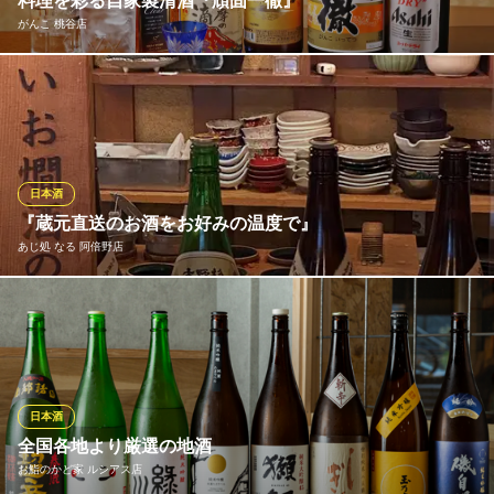
料理を彩る自家製清酒『頑固一徹』
ＪＲ天王寺駅 徒歩2分
がんこ 桃谷店
大阪府大阪市阿倍野区阿倍野筋1-5-10 1F
がんこの料理に最も合う酒を追求し、辿り着いたのが自家製清酒
「頑固一徹」です。芳醇な香り、すっきりとした飲み口、奥深い
旨味。料理を引き立てる一杯を、職人技が光る逸品とともに。洗
練された和の空間で、至福のひとときをお楽しみください。
日本酒
がんこ 桃谷店
『蔵元直送のお酒をお好みの温度で』
寿司 和食 居酒屋
あじ処 なる 阿倍野店
ＪＲ大阪環状線桃谷駅 徒歩1分
大阪府大阪市天王寺区烏ケ辻1-3-25
「長龍酒造」直営店なので色んなお酒ご用意！冷酒でおいしいお
酒はもちろん、 熱燗はご注文を頂いてからじっくりと美味しい温
度まで温めています。 相性のよい錫製のとっくりを使用すること
でお酒をまろやかにします。
日本酒
あじ処 なる 阿倍野店
全国各地より厳選の地酒
鮮魚・おでん日本酒酒場
お鮨のかど家 ルシアス店
ＪＲ天王寺駅 徒歩1分