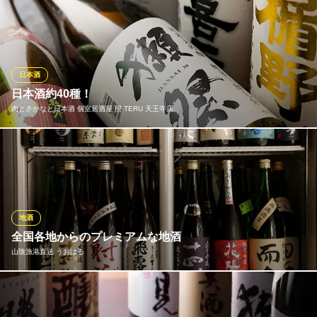
美味しいお寿司には極上のお酒が欠かせません。当店では、お寿
ＪＲ線天王寺駅 徒歩5分
大阪府大阪市阿倍野区阿倍野筋2-4-45
司やお造りの味わいを最大限に引き立てるために造られた大起水
産オリジナルの美酒「天下の台所」をご用意しております。純米
吟醸、特別純米酒、特別本醸造と、お好みに合わせて選べるこだ
わりの一杯が、上質なお食事の時間をさらに華やかに彩ります。
日本酒
日本酒約40種！
大起水産回転寿司 あべのキューズモール店
肉とさかなと日本酒 個室居酒屋 照 TERU 天王寺店
回転寿司
大阪メトロ谷町線阿倍野駅 徒歩2分
大阪府大阪市阿倍野区阿倍野筋1-6-1 あべのキューズモール4F
八海山、春鹿といった定番の他、日本酒ブームを牽引する獺祭や
奈良の銘酒・風の森。ラベルが印象深い新政 NO6 S-Type…など
日本酒好きのお客様も納得のラインナップ。気鋭の酒蔵が手がけ
る注目の5銘柄“NEXT FIVE”も入荷しています。また、日本酒全品
が半額になる曜日限定クーポンをご用意。ぜひご利用ください！
地酒
全国各地からのプレミアムな地酒
肉とさかなと日本酒 個室居酒屋 照 TERU 天王寺店
山陰漁港直送 うおはる
肉と魚と日本酒を個室で
ＪＲ天王寺駅南口 徒歩2分
大阪府大阪市阿倍野区阿倍野筋1-1-61 新宿ごちそうビルB1
全国各地から揃えた地酒は常に50種以上をご用意しております。
特にこだわりはプレミアムな銘柄の品数にあり、「十四代」「而