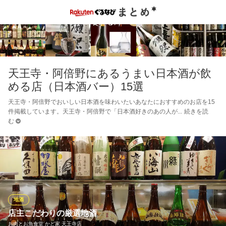
天王寺・阿倍野にあるうまい日本酒が飲
める店（日本酒バー）15選
天王寺・阿倍野でおいしい日本酒を味わいたいあなたにおすすめのお店を15
件掲載しています。天王寺・阿倍野で「日本酒好きのあの人が
続きを読
む
地酒
店主こだわりの厳選地酒
お肉とお魚食堂 かど家 天王寺店