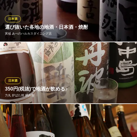
今」「射美」「新政」は常にご提供できる状態をキープ。日本酒
ファンにはたまらないメニューリストです。
日本酒
山陰漁港直送 うおはる
選び抜いた各地の地酒・日本酒・焼酎
魚介料理・海鮮居酒屋
寅福 あべのハルカスダイニング店
近鉄南大阪線大阪阿部野橋駅 徒歩2分
大阪府大阪市阿倍野区松崎町2-3-60
華やかな香りとすっきりと味わいが人気の「獺祭」や、米の旨味
と風味がしっかりしてキレのある「勝山 緑」など、厳選した日本
酒や焼酎などを多数取り揃えております。和の食事に合うワイン
や女性に人気のある果実酒などもご用意しております。
日本酒
寅福 あべのハルカスダイニング店
350円(税抜)で地酒が飲める♪
和食と日本酒ダイニング
力丸 炉ばた焼 網兵衛
大阪メトロ御堂筋線天王寺駅10番出口 徒歩1分
大阪府大阪市阿倍野区阿倍野筋1-1-43 あべのハルカス近鉄タワー館あべのハルカス
ダイニング12F
網兵衛では、純米酒から大吟醸まで、店長厳選の地酒ご用意して
おります！もちろん、こちらも全て350円(税抜)で飲めちゃいます
♪また、上質の甘さ＆後味さわやかで女性にオススメなのが、『極
上の甘口』。『ピーチスパークリングゼリー』もぷるんとした食