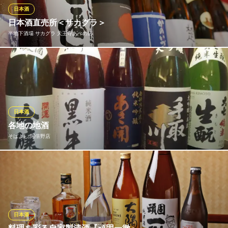
感とシュワシュワときらめく炭酸で飲みやすく人気です！
日本酒
日本酒直売所＜サカグラ＞
力丸 炉ばた焼 網兵衛
半地下酒場 サカグラ 天王寺あべの店
350円均一の炉ばた焼
ＪＲ天王寺駅北口 徒歩1分
大阪府大阪市天王寺区堀越町16-9
阿倍野駅徒歩2分の半地下にある＼日本酒直売所／のサカグラ！直
売所ならではの価格にて提出してるのでお好きな日本酒にサカグ
ラでぜひ出会ってくださいませ＾＾季節に合わせた日本酒を四季
に合わせご用意しているので行く時期によっては違った日本酒の
ラインナップを楽しんでいただけます！
日本酒
各地の地酒
半地下酒場 サカグラ 天王寺あべの店
そばよし 阿倍野店
日本酒直売所 大衆酒場
地下鉄谷町線阿倍野駅 徒歩1分
大阪府大阪市阿倍野区阿倍野筋2-4-48 日光あべの駅前ビル1F
蕎麦に良く合う地酒はもちろん、夜はお洒落な、 そば居酒屋に変
身しますので、和の素材に合う、 人気の地酒や隠れた人気の地酒
も取り揃えております。
そばよし 阿倍野店
日本酒
本物！手作り和食料理！