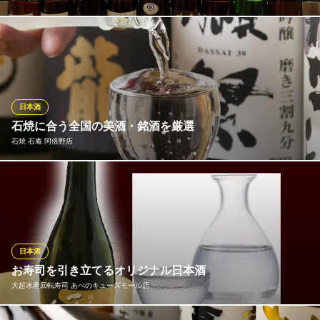
店主が厳選したこだわりの地酒を30種類以上揃えました。『八重
垣』『八海山』『梵 ときしらず』など料理にピッタリな銘柄ばか
りを各680円（税抜）でお楽しみいただけます♪かど家おすすめの
地酒は『あさねぼう』『福光屋8PM』各一合770円（税抜）、
『獺祭50』770円（税抜）です。ご来店の際はぜひ一杯どうぞ★
日本酒
石焼に合う全国の美酒・銘酒を厳選
お肉とお魚食堂 かど家 天王寺店
石焼 石庵 阿倍野店
海鮮系が豊富な居酒屋
大阪メトロ谷町線天王寺駅 徒歩2分
大阪府大阪市天王寺区茶臼山町2-2 パラード天王寺1F
種類豊富なお酒も当店の自慢のひとつ。石焼に良く合う冷酒は全
国から厳選した銘柄をご用意しています。『獺祭』や『黒龍』な
どのほか、季節に応じたものもご提供いたします。なかなかお目
にかかれないレアな銘柄が入ることもあり、お酒好きの方がドリ
ンクを目的にお越しくださることも。お好みの一杯をお楽しみく
日本酒
ださい。
お寿司を引き立てるオリジナル日本酒
大起水産回転寿司 あべのキューズモール店
石焼 石庵 阿倍野店
厳選鶏の石焼と銀シャリ