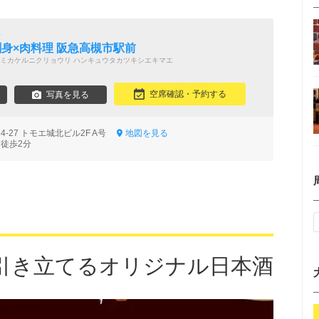
い
お刺身×肉料理 阪急高槻市駅前
ミカケルニクリョウリ ハンキュウタカツキシエキマエ
空席確認・予約する
写真を見る
4-27 トモエ城北ビル2F A号
地図を見る
 徒歩2分
引き立てるオリジナル日本酒