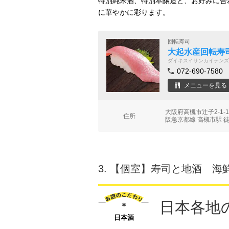
特別純米酒、特別本醸造と、お好みに合
に華やかに彩ります。
回転寿司
大起水産回転寿司
ダイキスイサンカイテンズ
072-690-7580
メニューを見る
大阪府高槻市辻子2-1-
住所
阪急京都線 高槻市駅 徒
3.
【個室】寿司と地酒 海鮮
日本各地
日本酒