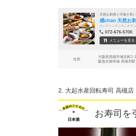
天然お刺身と洋食が旨
感chan 天然
カンチャンテンネンオサシ
072-676-5700
メニューを見る
大阪府高槻市城北町2-1
住所
阪急京都本線 高槻市駅
2.
大起水産回転寿司 高槻店
お寿司を
日本酒