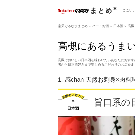
ここい
楽天ぐるなびまとめ
バー・お酒
日本酒
高槻
高槻にあるうまい
高槻でおいしい日本酒を味わいたいあなたにおすす
者から日本酒好きまで楽しめるこだわりのお店をま
1.
感chan 天然お刺身×肉
旨口系の
日本酒