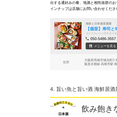
出する通好みの肴、地酒と相性抜群のお
インナップは店舗にお問い合わせくださ
海鮮と日本酒居酒屋
【個室】寿司と
コシツスシトジザケカイセ
050-5486-3557
メニューを見る
大阪府高槻市城北町2-
住所
阪急京都線 高槻市駅 南
4.
旨い魚と旨い酒 海鮮居酒
飲み飽き
日本酒