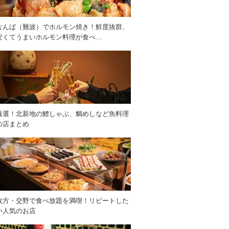
なんば（難波）でホルモン焼き！鮮度抜群、
安くてうまいホルモン料理が食べ…
厳選！北新地の鱧しゃぶ、鯛めしなど魚料理
の店まとめ
枚方・交野で食べ放題を満喫！リピートした
い人気のお店