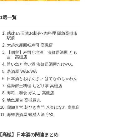
11選一覧
感chan 天然お刺身×肉料理 阪急高槻市
駅前
大起水産回転寿司 高槻店
【個室】寿司と地酒 海鮮居酒屋 とも
吉 高槻店
旨い魚と旨い酒 海鮮居酒屋たけやん
居酒屋 WAtoWA
日本酒とおばんざい はてなのちゃわん
薩摩郷土料理 ぢどり亭 高槻店
寿司・和食 がんこ 高槻店
地魚屋台 高槻豊丸
鶏卸直営 朝びき専門 八金はなれ 高槻店
海鮮居酒屋 蠣鯖人酒 宇久
【高槻】日本酒の関連まとめ