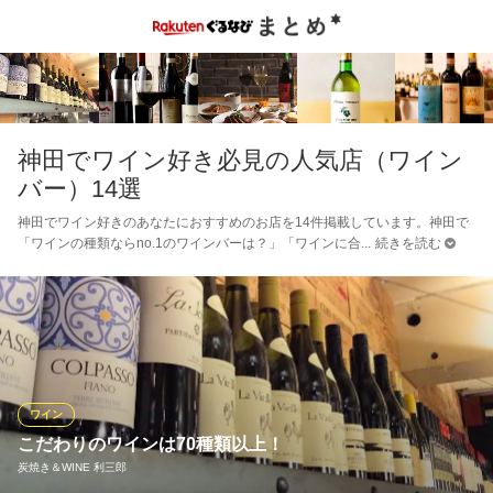
神田でワイン好き必見の人気店（ワイン
バー）14選
神田でワイン好きのあなたにおすすめのお店を14件掲載しています。神田で
「ワインの種類ならno.1のワインバーは？」「ワインに合
続きを読む
ワイン
こだわりのワインは70種類以上！
炭焼き＆WINE 利三郎