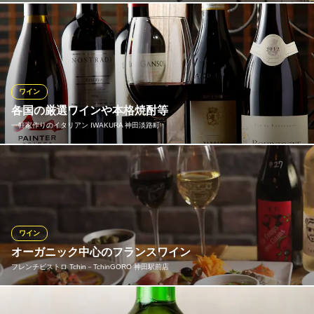
ソムリエがお料理に合わせて選び抜いた各国のワインは70種類以
上。遠藤利三郎商店のこだわりの提供方法で値段以上の味わいを
表現！ ワインそれぞれの特性を活かせるように徹底した温度管理
とグラスをセレクトし、お料理に合わせて相性抜群のワインをソ
ムリエがご提案します♪
ワイン
各国の厳選ワインや本格焼酎等
炭焼き＆WINE 利三郎
一軒家作りのイタリアン IWAKURA 神田淡路町
フレンチビストロ
ＪＲ神田駅西口 徒歩5分
東京都千代田区内神田3-4-4 寿々木ビル1F
当店では赤、白、スパークリング合わせて常時15種類以上の厳選
ワインを取り揃えております。絶品イタリアンと極上ワインのハ
ーモニーをお楽しみください。
一軒家作りのイタリアン IWAKURA 神田淡路町
ワイン
隠れ家イタリアン
オーガニック中心のフランスワイン
地下鉄丸ノ内線淡路町駅A5番出口 徒歩1分
フレンチビストロ Tchin－TchinGORO 神田駅前店
東京都千代田区神田淡路町1-7
厳選したフランスのオーガニックワインやビオワインを中心に、