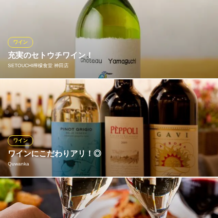
全50種類以上を常備致しております。 グラスワインは赤ワイン、
白ワイン、ロゼワイン、スパークリングワイン等常時10種類以上5
90円～とてもリーズナブルなお値段からご用意！
ワイン
フレンチビストロ Tchin－TchinGORO 神田駅前店
充実のセトウチワイン！
創作フレンチ× ワイン
SETOUCHI檸檬食堂 神田店
ＪＲ神田駅 徒歩1分
東京都千代田区鍛冶町2-13-8
瀬戸内産ワインもご用意しております。
SETOUCHI檸檬食堂 神田店
瀬戸内レモンとワイン
ＪＲ神田駅南口 徒歩3分
ワイン
東京都中央区日本橋本石町4-4-13 朝日ビル別館1F
ワインにこだわりアリ！◎
Quwanka
当店はお酒の種類もたくさんご用意しておりますが、特におすす
めなのがワインです。 「毎日でも通いたくなるバルでありたい」
という思いから、ほかのドリンク含め全て税込価格、お酒もだい