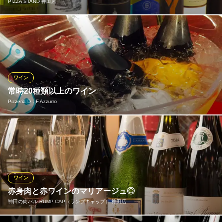
PIZZA STAND 神田店
本格スペイン料理
地下鉄丸ノ内線淡路町駅 徒歩2分
東京都千代田区神田須田町1-3-2 第9NSビル1F
手軽にワインが楽しめる♪ボトル1,900円～、グラスもあり◎ 約30
種類と豊富にご用意するワインは、ボトル1,900円～と価格も手頃
◎好みの味わいや料理に合わせて選んでいただけます◎グラスワ
インもありますので、一杯から気軽にご注文をどうぞ♪リーズナブ
ルに様々な種類のワインを楽しみたい方にぴったりです◎
ワイン
常時20種類以上のワイン
PIZZA STAND 神田店
Pizzeria D．F Azzurro
コスパ◎ピッツァバル
ＪＲ神田駅 徒歩1分
東京都千代田区鍛冶町2-12-11
ローマピザやオーブン料理にぴったりなイタリアワインを種類豊
富に取り揃え！お好みのグラスを片手に、優雅なディナータイム
をどうぞ。
Pizzeria D．F Azzurro
ワイン
薪窯で焼きあげるピザ
赤身肉と赤ワインのマリアージュ◎
ＪＲ神田駅 徒歩4分
神田の肉バル RUMP CAP（ランプキャップ） 神田店
東京都千代田区内神田2-7-2 ラフィネ内神田1F