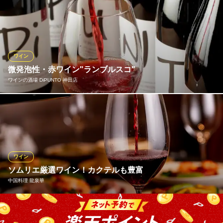
ランプキャップの赤身肉の旨みを引き立てる、ソムリエ厳選のワ
インを豊富にご用意しております。フルーティーなものから、ど
っしりとした重厚な味わいのものまで、お客様のお好みに合わせ
た一本をご提案。お肉とワインの最高のペアリングで、至福のひ
とときをお過ごしください。
ワイン
微発泡性・赤ワイン"ランブルスコ"
神田の肉バル RUMP CAP（ランプキャップ） 神田店
ワインの酒場 DiPUNTO 神田店
希少部位を味わう肉バル
ＪＲ神田駅 徒歩1分
東京都千代田区鍛冶町2-13-10
グレープジュースのような程よい甘さとフルーティーな優しい口
当たりが特徴の「ランブルスコ」。イタリア・エミリア・ロマー
ニャ地方の微発泡性赤ワインで、同じ産地の「生ハム」と一緒に
いただくのが、イタリア人の粋なスタイルです。昨年末よりディ
プントオリジナルのちょっと辛口ランブルスコも登場！
ワイン
ソムリエ厳選ワイン！カクテルも豊富
ワインの酒場 DiPUNTO 神田店
中国料理 龍泉華
ワイン酒場
ＪＲ神田駅北口・西口 徒歩1分
東京都千代田区内神田3-18-8 ホワイト駅前ビル1F
ワインは産地にこだわらず世界各地から厳選して取り揃えまし
た。お料理だけでなく、おもてなしにも力を入れている当店は、