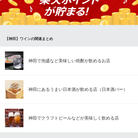
専属のソムリエやバーテンダーがおります。味の好みやその日の
気分をお伝えいただければ、特別な一杯をお作りします。誕生日
や記念日などにぴったりです。思い出に残る夜を演出します。
中国料理 龍泉華
【神田】ワインの関連まとめ
神田で四川料理を堪能
ＪＲ神田駅 徒歩2分
東京都千代田区鍛冶町1-6-14 泉陽SYビルB1
神田で泡盛など美味しい焼酎が飲めるお店
神田にあるうまい日本酒が飲める店（日本酒バー）
神田でクラフトビールなどが美味しく飲める店