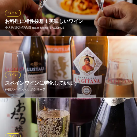
たい500円と、良心的な価格設定。来るたびに少しづつ種類やライ
ンナップが増えていくのも、オープンしたての当店の良いところ
ワイン
◎
お料理に相性抜群！美味しいワイン
少人数貸切×記念日 meat＆wine BACCHUS
Quwanka
大人の隠れ家イタリアン
当店自慢のワインカクテル、スパークリングカクテルをリーズナ
地下鉄銀座線神田駅 徒歩2分
東京都千代田区神田鍛冶町3-7 八光ビルB1
ブルにご提供。飲み放題メニューでは、各国より厳選した白ワイ
ンや赤ワインなど、ご堪能いただけます。その他、カクテルやサ
ワー、焼酎などもご用意しております。お料理とともに至福のひ
とときをお過ごしください♪
ワイン
スペインワインに特化しています
少人数貸切×記念日 meat＆wine BACCHUS
神田スペインバル ボケリーア
肉とワインが自慢のお店
JR神田駅 徒歩3分
東京都千代田区神田東松下町49
ナチュラルワインございます。安くて、うまい！！コストパフォ
ーマンスの良いワイン！！を多数取り揃えております。 日替わり
のグラスワイン4種、メニューに載っていない飲み頃のワインもあ
ります！ スタッフにお尋ね下さい、きっとお気に入りの一本に出
会えるはず！
ワイン