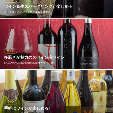
ワイン＆生スパークリングが楽しめる
神田スペインバル ボケリーア
貸切イタリアン ワインホール130 神田店
スペインバル
ＪＲ神田駅東口・北口 徒歩1分
東京都千代田区鍛冶町2-12-8
豊富に取り揃えているワインは、全て低価格でご提供!! また毎月
新しいワインが入荷いたします。豊富なメニューの中から貴方だ
けのお気に入りの一杯をぜひ見つけて下さい♪
貸切イタリアン ワインホール130 神田店
ワイン
イタリア ワイン居酒屋
多彩さが魅力のスペイン産ワイン
ＪＲ神田駅北口 徒歩1分
SALAMANCA Bar＆Restaurant‐サラマンカ‐
東京都千代田区内神田3-18-8 ナルミビル4F
スペイン産のワインを種類豊富に取り揃えております。スパーク
リングワインをはじめ、赤ワインや白ワインなどその日の気分に
合わせて、お料理に合うワインをお選びください。『本日のオス
スメ』もございますので、お気軽にスタッフまでお声がけくださ
い！お好きなワイン×タパスの自分だけの最強の組合せを…
ワイン
手軽にワインが楽しめる♪
SALAMANCA Bar＆Restaurant‐サラマンカ‐