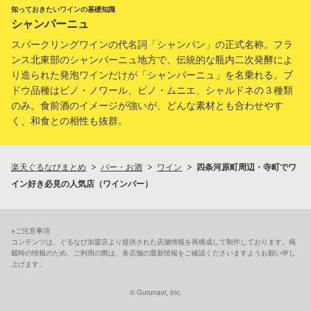
知っておきたいワインの基礎知識
シャンパーニュ
スパークリングワインの代名詞「シャンパン」の正式名称。フラ
ンス北東部のシャンパーニュ地方で、伝統的な瓶内二次発酵によ
り造られた発泡ワインだけが「シャンパーニュ」を名乗れる。ブ
ドウ品種はピノ・ノワール、ピノ・ムニエ、シャルドネの３種類
のみ。食前酒のイメージが強いが、どんな素材とも合わせやす
く、和食との相性も抜群。
楽天ぐるなびまとめ
バー・お酒
ワイン
四条河原町周辺・寺町でワ
イン好き必見の人気店（ワインバー）
※ご注意事項
コンテンツは、ぐるなび加盟店より提供された店舗情報を再構成して制作しております。掲
載時の情報のため、ご利用の際は、各店舗の最新情報をご確認くださいますようお願い申し
上げます。
© Gurunavi, Inc.