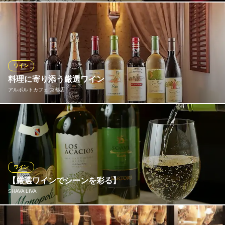
世界各国から350種以上の厳選されたワインを用意。当店のシニア
ソムリエは、ブルゴーニュやボルドー、アルザスなどのワイナリ
ーを訪れ、生産者の思いと一緒にインポートする。幅広く自由な
愉しみ方を提供するため、飲み飽きしない1本から一皿に合わせた
ペアリングまでエスコートする。
ワイン
料理に寄り添う厳選ワイン
Restaurant MOTOI
アルポルトカフェ 京都店
フレンチレストラン
地下鉄東西線京都市役所前駅1番出口 徒歩10分
京都府京都市中京区富小路二条下ル俵屋町186
ワインを多く取り揃え、常時ボトル9種・グラス7種をご用意して
おります。季節を感じられるようシーズン毎に入れ替えますの
で、ご来店の度に新しい出会いをお楽しみいただけます。パスタ
やお肉、お魚にはもちろん、ドルチェに合わせるのもオススメ。
メニューブックには産地や味わいを記載しております。
ワイン
【厳選ワインでシーンを彩る】
アルポルトカフェ 京都店
SHAVA LIVA
京野菜の本格イタリアン
阪急京都線京都河原町駅 徒歩1分
京都府京都市下京区四条通河原町西入真町52 京都高島屋S.C ダイニングガーデン 京
シェフが丹精込めて調理した料理と共に…美酒に癒されてくださ
回廊