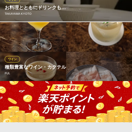
ります￥。
お料理とともにドリンクも…
TAKAYAMA KYOTO
野菜ダイニング 薬師
安心な野菜中心の料理
少量多皿のお料理とご一緒に、お飲み物もぜひお楽しみくださ
京阪本線三条駅 徒歩4分
京都府京都市中京区河原町通三条下ル大黒町42-3 3F
い。 ワイン８種or４種のコース、グラスでのご対応もしておりま
す。 また、シェフとソムリエが作る自家製ジュースもございま
す。
ワイン
TAKAYAMA KYOTO
種類豊富なワイン・カクテル
季節の食材 創作
FUL
阪急京都線京都河原町駅 徒歩2分
京都府京都市下京区河原町通四条下ル2丁目稲荷町318-6 GOOD NATURE STATION2
F
店内のセラーには、厳選された美味しいナチュラルワインが種類
豊富に揃っています 。 ワインに詳しい方はもちろん、普段あまり
飲まない方でも、直感や好みでお気に入りの1本に出会えるライン
ナップ。 美味しい料理や植物に囲まれた空間にぴったりの、ピュ
アで優しい味わいをお楽しみいただけます。
FUL