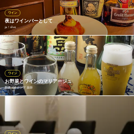
す！バルタイム（17:00〜23:00）で、厳選ワイン11種を含むビー
ル、ハイボール、カクテル他全40種を楽しめます！
ワイン
夜はワインバーとして
ラクレットルーム
ja！rêve
チーズと自然派ワイン
京阪本線清水五条駅 徒歩7分
京都府京都市下京区植松町703₋3
こだわりのワインを取り揃えておまちしております。
ja！rêve
焼き菓子とワイン
阪急京都線京都河原町駅 徒歩2分
ワイン
京都府京都市下京区河原町通松原上ル2富永町354-2 ホテルメルディア四条河原町 1F
お野菜とワインのマリアージュ
野菜ダイニング 薬師
日本ワインを始め、赤ワイン、白ワイン、スパークリングワイ
ン、シャンパンと豊富にワインを取りそろえております。料理と
のマリアージュを楽しんでいただきたいので、悩まれたときには
お聞きいただければおすすめのワインを紹介させていただきま
す。また、日本酒やハイボール、焼酎などに合うような料理もあ
ワイン