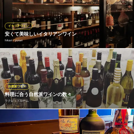
い。仕事帰りの一杯に、デート、記念日といった特別な日にお料
理を際立たせる一杯を添えて。料理に合う銘柄からワインだけ楽
しむ銘柄まで様々ございます。ワインは在庫以外にもご要望でお
取り寄せいたします。お気軽にお問い合わせください。
イタリアワイン
※こちらは昼のみのこだわりです。
安くて美味しいイタリアンワイン
hikari－yurari
SHAVA LIVA
モダンイタリアン
店主好みの安くて美味しいイタリアンワインを仕入価格+1500円
京都市営地下鉄東西線京都市役所前駅 徒歩1分
京都府京都市中京区河原町御池交差点南西角下がる FISビル1F
にてご用意しております。ワインを一層美味しくする自家製の生
ハムやサラミ、チーズなどを使った料理とともに、ゆっくりとし
た時間をお楽しみください。
自然派ワイン
hikari－yurari
料理に合う自然派ワインの数々
イタリアワイン・料理
ラクレットルーム
地下鉄東西線京都市役所前駅 徒歩5分
京都府京都市中京区押小路通麩屋町東入橘町611-1 バインオークトゥエルブB1
料理に合う多彩なワインを数多く取り揃えております。チーズと
ワインの愛称は抜群！是非、料理と一緒にお楽しみください！豊
富なワインを存分に堪能できる【時間無制限飲み放題】もありま