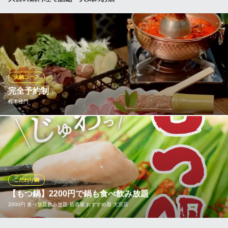
スとなっております。牛肉に豚肉、若鶏のもも肉の３種類のお肉
が食べ放題。更に、お野菜や茸類も食べ放題となっております。
お出汁はお好みで昆布・豆乳など全５種類からお選び頂けます。
食材のお出汁がたっぷり詰まったスープを最後の〆までお愉しみ
頂けます。
個室居酒屋 時しらず 大宮店
火鍋コース
地産地消｜鍬焼き｜個室
完全予約制
ＪＲ大宮駅東口 徒歩1分
桜木楼門
埼玉県さいたま市大宮区大門町1-69 武蔵屋ビル2F
当店は完全予約制となります。看板料理の『贅沢火鍋』と『釜戸
炊き土鍋ご飯』や自慢の海鮮が含まれたコースはおひとり様3,500
円からご用意いたしております。飲み放題をお付けすることもで
きます♪
こだわり鍋
桜木楼門
【もつ鍋】2200円で鍋も食べ飲み放題
完全予約制レストラン
2000円 食べ放題飲み放題 居酒屋 おすすめ屋 大宮店
ＪＲ大宮駅 徒歩3分
埼玉県さいたま市大宮区桜木町1-4-2 ジエルパビル2F