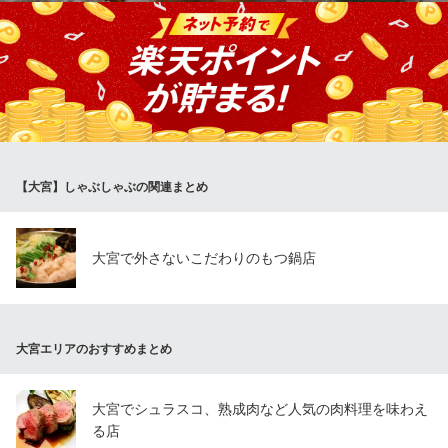
埼玉県さいたま市大宮区宮町1-44-2 ナカイビル1F
長年愛され続けている魚民の「もつ鍋」。美味しさを磨き続けて
きたからこそのこの味です♪〆のラーメンも付いているので、最後
の一口までもつの旨味を余すことなくご堪能いただけます。野菜
も取れるおいしい「もつ鍋」おすすめです！
魚民 大宮西口駅前店
飲み放題豊富海鮮居酒屋
【大宮】しゃぶしゃぶの関連まとめ
ＪＲ大宮駅 徒歩1分
埼玉県さいたま市大宮区桜木町1-1-10 OZSAKURAビル3F
大宮で外さないこだわりのもつ鍋店
大宮エリアのおすすめまとめ
大宮でシュラスコ、熟成肉など人気の肉料理を味わえ
る店