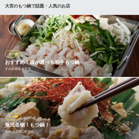
濃厚スープと新鮮野菜で心も体もほっこり温まる冬の定番もつ鍋
大宮のもつ鍋で話題・人気のお店
に加え、ピリ辛がたまらない明太もつ鍋が食べ放題！ ７種のスー
プで味変も楽しめる鶏鍋も食べ放題！寒い冬にぴったりの、あた
たかくて美味しい鍋料理をお楽しみください。
2000円 食べ放題飲み放題 居酒屋 おすすめ屋 大宮店
2000円食べ飲み放題
ＪＲ大宮駅 徒歩3分
もつ鍋
埼玉県さいたま市大宮区仲町1-111-2 マルハチビル3F
おすすめ！味が選べる和牛もつ鍋
すみ吉酒場 大宮店
酒肴から刺身、焼鳥、ご飯ものまでリーズナブルに楽しめるのが
ウリ！醤油・塩・辛味噌から選べる和牛もつ鍋はぜひ味わってい
ただきたい逸品です。単品でもコースでもご注文可能なので、ぜ
ひお召し上がりください◎
もつ鍋
すみ吉酒場 大宮店
魚民名物！もつ鍋！
焼鳥・居酒屋
魚民 大宮西口駅前店
ＪＲ大宮駅 徒歩3分