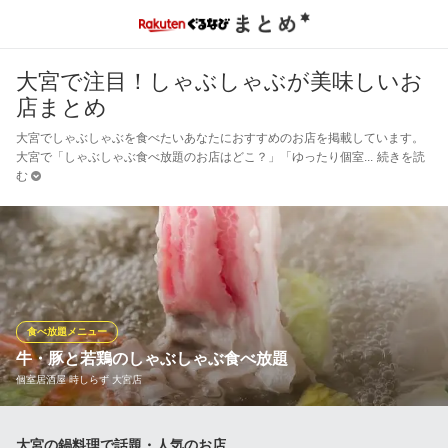
大宮で注目！しゃぶしゃぶが美味しいお
店まとめ
大宮でしゃぶしゃぶを食べたいあなたにおすすめのお店を掲載しています。
大宮で「しゃぶしゃぶ食べ放題のお店はどこ？」「ゆったり個室
続きを読
む
食べ放題メニュー
牛・豚と若鶏のしゃぶしゃぶ食べ放題
個室居酒屋 時しらず 大宮店
しゃぶしゃぶの食べ放題コースも最大２時間の飲み放題付きコー
大宮の鍋料理で話題・人気のお店