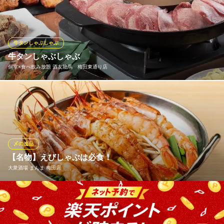
ぶ！ こだわりのお肉はもちろん、季節の新鮮野菜盛り合わせに研
究を重ねた特性出汁にくぐらせてば最上級の旨みをご堪能くださ
い！
牛タンしゃぶしゃぶ
個室居酒屋 食べ飲み放題 寿司 焼き鳥 あたぼうや 梅田本店
牛タンしゃぶしゃぶ
個室食べ飲み放題居酒屋
個室×食べ飲み放題 酒友龍馬 梅田東通り店
大阪メトロ谷町線中崎町駅 徒歩6分
大阪府大阪市北区堂山町2-11 MKビートルビル2F
人気メニューの牛タンしゃぶしゃぶ。旨味が凝縮された出汁にく
ぐらせたっぷりのお野菜と一緒にご賞味ください！単品でも、夏
の宴会にピッタリのコースでも◎
個室×食べ飲み放題 酒友龍馬 梅田東通り店
〆の逸品
四国の郷土料理居酒屋
【名物】えびしゃぶは必食！
大阪メトロ谷町線東梅田駅 徒歩5分
大衆酒場 まんま 梅田店
大阪府大阪市北区堂山町6-6 ステージゴールドビル2 1〜3F
海老好きにはたまらない看板メニューです。生でも食べられるほ
ど新鮮なプリプリの海老を、こだわりの特製出汁にさっとくぐら
せていただく贅沢なスタイル。口いっぱいに広がる海老の甘みと