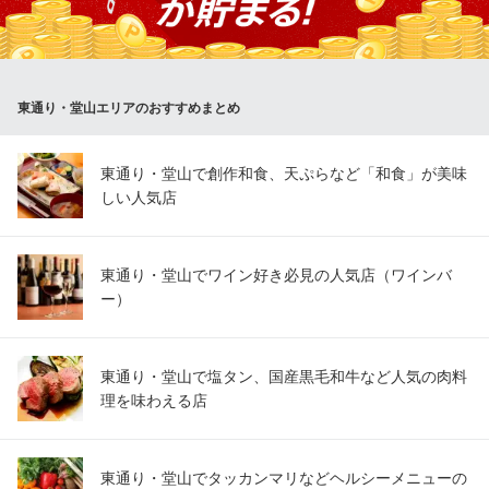
旨味、そしてとろけるような食感は一度食べたら病みつきになる
美味しさで、リピーター続出の逸品です。
大衆酒場 まんま 梅田店
東通り・堂山エリアのおすすめまとめ
大衆酒場・居酒屋
大阪メトロ谷町線東梅田駅 徒歩6分
大阪府大阪市北区堂山町1-14
東通り・堂山で創作和食、天ぷらなど「和食」が美味
しい人気店
東通り・堂山でワイン好き必見の人気店（ワインバ
ー）
東通り・堂山で塩タン、国産黒毛和牛など人気の肉料
理を味わえる店
東通り・堂山でタッカンマリなどヘルシーメニューの