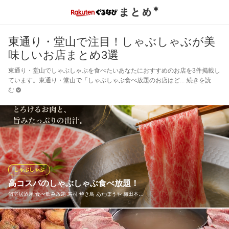
東通り・堂山で注目！しゃぶしゃぶが美
味しいお店まとめ3選
東通り・堂山でしゃぶしゃぶを食べたいあなたにおすすめのお店を3件掲載し
ています。東通り・堂山で「しゃぶしゃぶ食べ放題のお店はど
続きを読
む
しゃぶしゃぶ
高コスパのしゃぶしゃぶ食べ放題！
個室居酒屋 食べ飲み放題 寿司 焼き鳥 あたぼうや 梅田本…
素材にこだわったブランド豚を使用した多幸感溢れるしゃぶしゃ