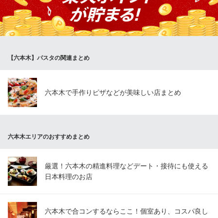
る美味しさです。 食後の甘いひとときまでゆったりと心ゆくまで
お楽しみください。
Rouge Roppongi
イタリアン×和の隠れ家
【六本木】パスタの関連まとめ
都営大江戸線六本木駅 徒歩2分
東京都港区六本木4-5-11 SIX2F
六本木で手作りピザなどが美味しい店まとめ
六本木エリアのおすすめまとめ
厳選！六本木の精進料理などデート・接待にも使える
日本料理のお店
六本木で合コンするならここ！個室あり、コスパ良し