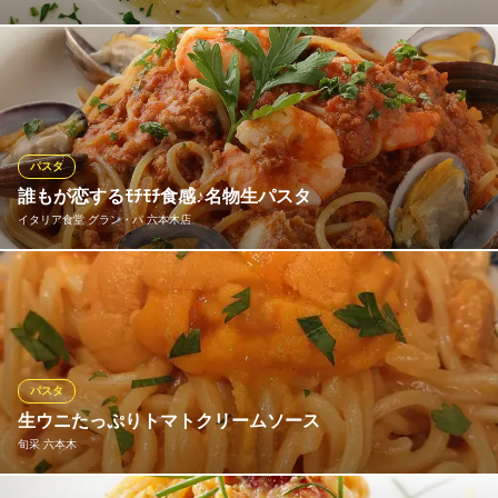
雑誌「おとなの週末」で都内屈指の旨いパスタ屋60店舗以上の調
査で、TOPの三ッ星を獲得!!六本木で生パスタを提供している数少
ないお店
クッチーナ イタリアーナ アリア 六本木
パスタ
カジュアルイタリアン
誰もが恋するﾓﾁﾓﾁ食感♪名物生パスタ
地下鉄日比谷線六本木駅2番出口 徒歩3分
イタリア食堂 グラン・パ 六本木店
東京都港区六本木7-10-23 ボラーノ六本木1F
当店の主役である『生パスタ』。このパスタを目当てにご来店さ
れる方も多いほど。アルデンテに茹で上げる乾燥パスタとは異な
り、弾力あるモッチモチ食感が最大の魅力です！また、素材の味
わいが溶け出たシェフ特製ソースが濃厚に絡みつき、フォークを
手放せなくなること必至です！
パスタ
生ウニたっぷりトマトクリームソース
イタリア食堂 グラン・パ 六本木店
旬采 六本木
個室/貸切/飲放題
地下鉄南北線六本木一丁目駅1番出口 徒歩3分