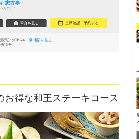
キ 志方亭
シカタテイ
空席確認・予約する
写真を見る
新野辺北町6-44
地図を見る
歩15分
のお得な和王ステーキコース