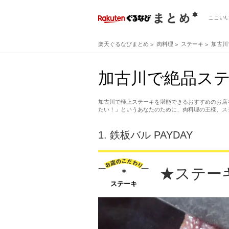
ここい
楽天ぐるなびまとめ
肉料理
ステーキ
加古川
加古川で絶品ス
加古川で極上ステーキを堪能できるおすすめのお店
たい！」というあなたのために、肉料理の王様、ス
1.
鉄板バル PAYDAY
★ステー
ステーキ