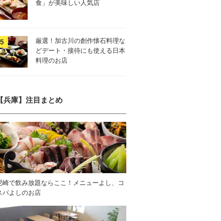
食」が美味しい人気店
厳選！加古川の創作懐石料理な
どデート・接待にも使える日本
料理のお店
【兵庫】注目まとめ
尼崎で飲み放題ならここ！メニューよし、コ
スパよしのお店