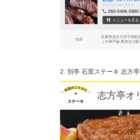
テッパンバルペイデイ
050-5486-0980
メニューを見る
兵庫県加古川市平岡町新在
住所
ＪＲ神戸線 東加古川駅
2.
別亭 石窯ステーキ 志方亭
志方亭オ
ステーキ