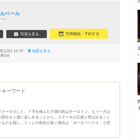
店
 ルペール
ール
空席確認・予約する
写真を見る
101-10 1F
地図を見る
 車5分
いキーワード
ステーキのこと。Ｔ字を挟んだ片側の肉はサーロイン、もう一方は
の部位を１度に楽しめることから、ステーキの王様と呼ばれること
いものを指し、フィレの割合が多い場合は「ポーターハウス」と呼