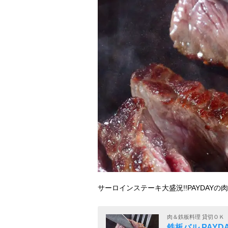
サーロインステーキ大盛況!!PAYDAY
肉＆鉄板料理 貸切ＯＫ
鉄板バル PAYD