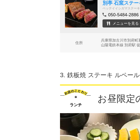
別亭 石窯ステー
ベッテイイシガマステーキ
050-5484-2886
メニューを見る
兵庫県加古川市別府町
住所
山陽電鉄本線 別府駅 徒
3.
鉄板焼 ステーキ ルペール
お昼限定
ランチ