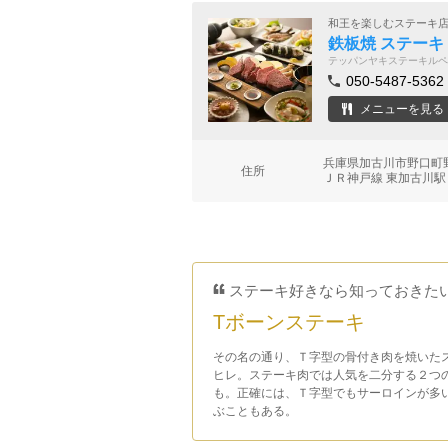
和王を楽しむステーキ
鉄板焼 ステーキ
テッパンヤキステーキルペ
050-5487-5362
メニューを見る
兵庫県加古川市野口町野口
住所
ＪＲ神戸線 東加古川駅
ステーキ好きなら知っておきた
Tボーンステーキ
その名の通り、Ｔ字型の骨付き肉を焼いた
ヒレ。ステーキ肉では人気を二分する２つ
も。正確には、Ｔ字型でもサーロインが多
ぶこともある。