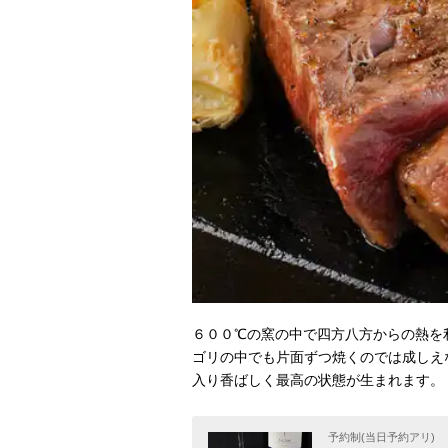
６００℃の窯の中で四方八方からの熱を
ゴリの中でも片面ずつ焼くのでは成しえな
入り香ばしく最高の状態が生まれます。
予約制(当日予約アリ)