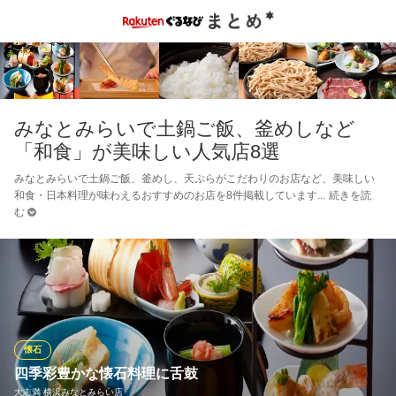
みなとみらいで土鍋ご飯、釜めしなど
「和食」が美味しい人気店8選
みなとみらいで土鍋ご飯、釜めし、天ぷらがこだわりのお店など、美味しい
和食・日本料理が味わえるおすすめのお店を8件掲載しています
続きを読
む
懐石
四季彩豊かな懐石料理に舌鼓
大志満 横浜みなとみらい店