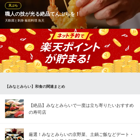
するのも◎
天ぷら
職人の技が光る絶品てんぷらを！
横浜 鳥ぎん みなとみらい店
天麩羅と刺身 板前料理 魚天
焼き鳥と釜飯専門店
ＪＲ根岸線桜木町駅 徒歩1分
神奈川県横浜市中区桜木町1-101-1 クロスゲートビル3F
カラリと揚がった絶品天ぷらは、薄すぎず厚すぎない衣で、外は
サクッ、具材はふっくらな食感は食す価値あり。 当店一押しの天
麩羅は一本穴子。産地は小柴、子安と神奈川が中心。10数年来の
契約仲買さんから、毎日卸してもらう穴子をこだわりの店内仕込
み。外はサクッと、中はふっくらに仕上げています。
天麩羅と刺身 板前料理 魚天
【みなとみらい】和食の関連まとめ
こだわり天婦羅と刺身
ＪＲ根岸線桜木町駅 徒歩1分
神奈川県横浜市中区桜木町1-1-93
【絶品】みなとみらいで一度は立ち寄りたいおすすめ
の寿司店
厳選！みなとみらいの京野菜、土鍋ご飯などデート・