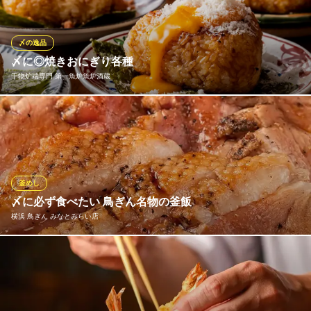
すめしています。外国人のゲストにも大変好評です。ベジタリア
ンやアレルギー、宗教上でのお食事変更も、出来る限り対応いた
しますのでご相談ください。夜景の見える5～8名様のお席も多数
〆の逸品
ご用意。
〆に◎焼きおにぎり各種
干物炉端専門 第一魚炉魚炉酒蔵
橙家 横浜みなとみらい東急スクエア店
宴会個室☆記念日☆夜景
当店では、北海道から直送の厳選した干物をはじめ、新鮮な鮮魚
みなとみらい線みなとみらい駅 徒歩1分
神奈川県横浜市西区みなとみらい2-3-8 みなとみらい東急スクエア3 4F
や生牡蠣など、こだわりの海の幸を取り揃えています。最後の締
めには、香ばしく焼き上げた焼きおにぎりが必食です。ぜひご賞
味ください！
釜めし
干物炉端専門 第一魚炉魚炉酒蔵
〆に必ず食べたい 鳥ぎん名物の釜飯
魚と地酒が旨い干物酒場
横浜 鳥ぎん みなとみらい店
ＪＲ根岸線桜木町駅 徒歩1分
神奈川県横浜市中区桜木町1-1-93
「横浜 鳥ぎん みなとみらい店」は、焼き鳥の他、釜飯も必ず食べ
て頂きたい一品。釜めしは生米からじっくり炊きますので、出来
上がるまでには約30分かかります。ご注文はお早めにお申し付け
ください。お茶碗に軽く三杯ほどございますので皆さんでシェア