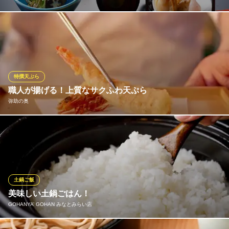
大志満の前身は江戸時代に石川県山中温泉で創業した老舗旅館。
加賀料理の伝統を受け継ぎながらも、新時代の風を吹き込んだコ
ース料理をお愉しみいただけます。「人との縁は、宴で深ま
る」。そう私どもは考えています。器の中に繰り広げられる四季
の移り変わりを愛でつつ、いつまでも心に残るひと時をお過ごし
特撰天ぷら
ください。
職人が揚げる！上質なサクふわ天ぷら
弥助の奥
大志満 横浜みなとみらい店
和食レストラン
「弥助の奥」の職人技が光る特選天ぷら。素材ごとに衣の厚さや
みなとみらい線みなとみらい駅 徒歩3分
神奈川県横浜市西区みなとみらい2-3-7 横浜ベイホテル東急1F
火入れを調整し、旬の旨味を最大限に閉じ込めました。薄い衣が
奏でる軽やかな食感と、溢れ出す素材の瑞々しさはまさに逸品。
横浜の夜景が楽しめるお席で、揚げたてならではの贅沢な香りと
黄金色の輝きを、厳選された日本酒と共にお楽しみ下さい。
土鍋ご飯
美味しい土鍋ごはん！
弥助の奥
GOHANYA’ GOHAN みなとみらい店
夜景×天ぷら
ＪＲ根岸線桜木町駅 徒歩1分