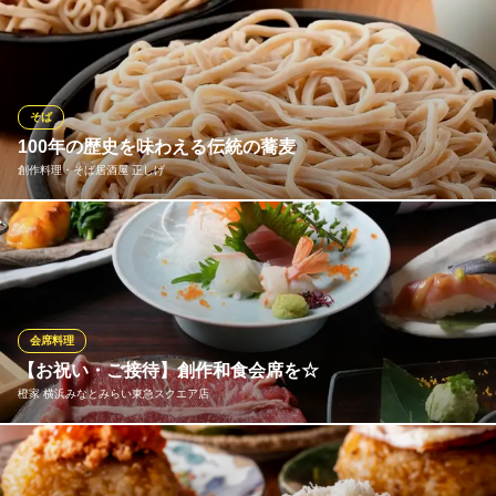
神奈川県横浜市中区桜木町1-101-1 クロスゲート ワシントンホテル 4F
当店のごはんは、五つ星のお米マイスターが選んだお米を土鍋で
炊いています。ごはんを美味しく食べる為に、「ごはんに合う」
にこだわり、お肉やお魚の漬け込みに東北地方の漬け床、発酵調
味料の『三五八』を使用しています。麹の優しい自然の甘みを活
かして、タレなどにも『三五八』を使用しています。
そば
100年の歴史を味わえる伝統の蕎麦
GOHANYA’ GOHAN みなとみらい店
創作料理・そば居酒屋 正しげ
和風カフェ
みなとみらい線みなとみらい駅 徒歩5分
神奈川県横浜市西区みなとみらい4-6-2 みなとみらいグランドセントラルタワー1F
創業100年！<蕎麦の名店>老舗平沼田中家の伝統の蕎麦 100年の
歴史を誇る平沼田中家との業務提携によって、みなとみらいで老
舗蕎麦屋の味を… 田中家の”鴨(かも)刻み蕎麦”の味をみなとみらい
で堪能できます。
会席料理
創作料理・そば居酒屋 正しげ
【お祝い・ご接待】創作和食会席を☆
企業宴会・飲み会・接待
橙家 横浜みなとみらい東急スクエア店
みなとみらい線みなとみらい駅 徒歩1分
神奈川県横浜市西区みなとみらい3-6-3 MMパークビル1F
接待や社内懇親会、ご家族のお誕生日、ご長寿のお祝いなど、大
事な集まりには落ち着いてお召し上がり頂ける会席コースをおす