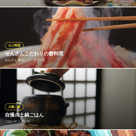
味の民芸はうどん、そば、お膳、お重など、バリエーション豊か
な手作り料理を提供している和食麺処レストランチェーン店で
す。おもちゃ付のお子様メニューもございますので、お子様連れ
のご家族でのご利用にもおすすめ。手延べ製法にこだわったうど
んや厳選した食材を使った和食料理をお楽しみください。
カニ料理
せんざんこだわりの蟹料理
味の民芸 港北ニュータウン店
せんざん 港北ニュータウン店
和食 日本料理
横浜市営地下鉄東山田駅 徒歩5分
神奈川県横浜市都筑区早渕3-33-14
多種のかに料理をご用意しております。しゃぶしゃぶ、焼き、刺
し、天婦羅、雑炊など、種類に富んだ豊富なメニュー内容。かに
会席は、様々なかに料理が食べられる贅沢なコース。中でも、タ
ラバガニを惜しげもなく使った「かに会席雪の華」は食べ応え抜
群、大満足の会席コースです。
土鍋ご飯
自慢の土鍋ごはん
せんざん 港北ニュータウン店
ごはんや こめいろ
和食料理屋
横浜市営地下鉄仲町台駅 車5分