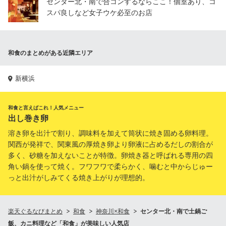
センター北・南で合コンするならここ！個室あり、コ
スパ良しなど女子ウケ必至のお店
和食のまとめがある近隣エリア
新横浜
和食と言えばこれ！人気メニュー
出し巻き卵
溶き卵を出汁で割り、調味料を加えて筒状に焼き固める卵料理。
関西が発祥で、関東風の厚焼き卵より卵液に占めるだしの割合が
多く、砂糖を加えないことが特徴。卵焼き器と呼ばれる専用の四
角い鍋を使って焼く。フワフワで柔らかく、噛むと中からじゅー
っと出汁がしみてくる焼き上がりが理想的。
楽天ぐるなびまとめ
和食
神奈川×和食
センター北・南で土鍋ご
飯、カニ料理など「和食」が美味しい人気店