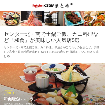
センター北・南で土鍋ご飯、カニ料理な
ど「和食」が美味しい人気店5選
センター北・南で土鍋ご飯、カニ料理、串焼きがこだわりのお店など、美味
しい和食・日本料理が味わえるおすすめのお店を5件掲載してい
続きを読
む
和食
和食麺処レストラン
味の民芸 港北ニュータウン店