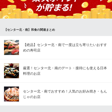
の点心まで、性別や年代を問わず、ご満足いただけるメニューが
豊富です。ぜひお腹を空かせてご来店ください。
こだわりの個室でおもてなし 食楽厨房 センター南店
個室居酒屋風本格中華
【センター北・南】和食の関連まとめ
横浜市営地下鉄センター南駅 徒歩3分
神奈川県横浜市都筑区茅ヶ崎中央43-9 1F
【絶品】センター北・南で一度は立ち寄りたいおすす
めの寿司店
厳選！センター北・南のデート・接待にも使える日本
料理のお店
センター北・南でおすすめ！人気のお好み焼き・もん
じゃのお店