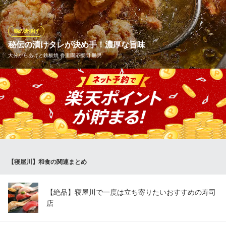
政巳
隠れ家的な和食屋さん
京阪本線香里園駅 徒歩7分
鶏の唐揚げ
大阪府寝屋川市香里北之町17-2
秘伝の漬けタレが決め手！濃厚な旨味
大分からあげと鉄板焼 香里園応援団 勝男
勝男に来たらアツアツでジューシーな「唐揚げ」を食べないと始
まらない！じっくり数ヶ月熟成させた「秘伝のタレ」に漬け込
み、鶏肉全体に旨味をたっぷりと染み込ませた濃厚な味わいの唐
揚げです。香ばしいしょうゆとにんにく風味が、お酒にもご飯に
も抜群に合います◎せせりなど、様々な部位をご用意しておりま
す！
【寝屋川】和食の関連まとめ
大分からあげと鉄板焼 香里園応援団 勝男
生ビール180円！！
京阪本線香里園駅 徒歩3分
【絶品】寝屋川で一度は立ち寄りたいおすすめの寿司
大阪府寝屋川市香里南之町30-1 第3林ビル
店