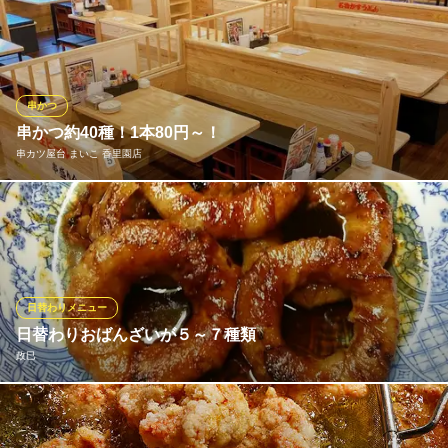
大人気のヤンニョムチキンはオリジナルの味付けでご飯にもお酒
にもぴったりな当店自慢のメニューです♪女子会や仲の良いご友人
とのお食事にどうぞ♪
香里園 韓国料理 ポゴシッタ
串かつ
韓国料理/食べ放題
串かつ約40種！1本80円～！
京阪本線香里園駅 徒歩3分
串カツ屋台 まいこ 香里園店
大阪府寝屋川市香里新町7-3
まいこの串かつは1本80円より！おまかせ7種盛り合わせも580
円！ビールに合う串かつメニューを豊富に取り揃えております。
串カツ屋台 まいこ 香里園店
◆大衆串かつ居酒屋◆
日替わりメニュー
京阪本線香里園駅 徒歩2分
日替わりおばんざいが５～７種類
大阪府寝屋川市香里新町7-1
政巳
お魚料理や炊き物など日によっては洋食・中華などもあります。