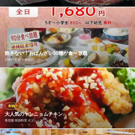
かごの屋自慢の季節彩るメニューが勢揃い！和のごちそうを是非
ともお楽しみください。
和食しゃぶしゃぶ かごの屋 寝屋川店
和食しゃぶしゃぶ
ランチバイキング
京阪本線寝屋川市駅 バス9分
飽きない！おばんざい50種が食べ放題
大阪府寝屋川市池田中町2-26
日本料理 猩々 寝屋川
メインメニューはオーダー制をとり、個別盛りで提供しておりま
す。 料理長こだわりの味をお楽しみください。 【終日大人 1,680
円/5歳～小学生850円/以下幼児無料】
日本料理 猩々 寝屋川
唐揚げ
仕出し・弁当・宴会
大人気のヤンニョムチキン♪
京阪本線寝屋川市駅 徒歩5分
香里園 韓国料理 ポゴシッタ
大阪府寝屋川市木田町17-4