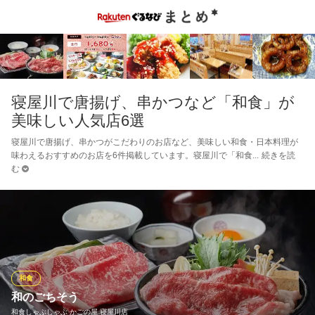
寝屋川で唐揚げ、串かつなど「和食」が
美味しい人気店6選
寝屋川で唐揚げ、串かつがこだわりのお店など、美味しい和食・日本料理が
味わえるおすすめのお店を6件掲載しています。寝屋川で「和食
続きを読
む
和食
和のごちそう
和食しゃぶしゃぶ かごの屋 寝屋川店