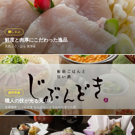
大阪府大阪市中央区難波5-1-18
ご飯で鰻をサンドするのではなく、鰻でご飯をサンドした贅沢な
「うなサンド」や、大判の和牛肉をうな重に被せて目の前で炙る
「鰻和牛焼きすき重」など、当店ならではの創作メニューも多数
ご用意！驚きと美味しさが詰まった逸品をお試しください。
鱧しゃぶ
うなぎの蒲の穂焼 牛タン 焼鳥 馬刺し いづも 難波
鮮度と肉厚にこだわった逸品
〝鰻を大衆食に〟
天然ふぐ・はも 美津富
地下鉄御堂筋線なんば駅 徒歩1分
大阪府大阪市中央区難波3-8-22 なんば三丁目HビルB1
切り身が肉厚で大きい、旨みを味わう逸品の｢はもしゃぶ｣を自家
製ポン酢でいただく。 新鮮な鱧は、お鍋に野菜とごちゃ混ぜに入
れるのではなく、先に鱧を自家製ポン酢で召し上がって頂きま
す。そうすることで、野菜のアクもなく、本来の美味しさを味わ
えます。肉厚の「はもしゃぶ」は食べごたえ抜群です。
創作和食
職人の技が光る天ぷら
天然ふぐ・はも 美津富
全席個室 じぶんどき なんばセントラルイータリー店
最高級 天然ふぐ・はも
大阪メトロ御堂筋線なんば駅 徒歩5分
大阪府大阪市中央区千日前1-4-22
職人の技でさくっと香ばしく揚げられた天ぷらは、日本人だけで
なく、外国の方にも大人気のメニュー！祇園 原了郭の「黒七味」