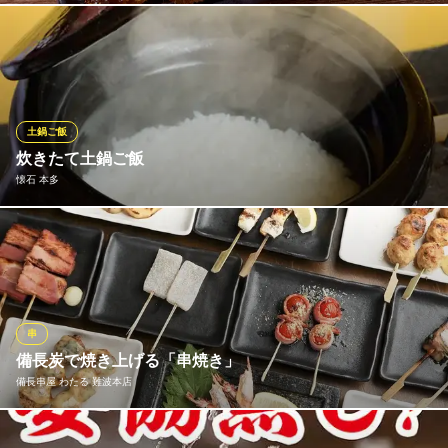
大阪府大阪市中央区道頓堀1-7-7
黄金色のサクサク串カツ。最高の揚げ上がり 大阪名物といえば、
何と言っても串カツ。まずはこの一皿からご注文ください。 厳選
した肉・海鮮・旬の野菜の中から間違いない5本をセレクト。 秘
伝のソースとともに熱々をお召し上がりください。
土鍋ご飯
道頓堀 屋台村 祭
炊きたて土鍋ご飯
屋台村
懐石 本多
大阪メトロ千日前線なんば駅 徒歩4分
大阪府大阪市中央区宗右衛門町7-7
食事の最後にお出しする白ご飯は、「米の老舗 小倉」（大阪市城
東区）の店主が拘りに拘り抜いた、合わせ米。香り、つや、粘
り、甘み、食感のバランスが非常に良い、味のあるお米。お客様
の進み具合を見ながら土鍋に火を入れ、一番美味しいタイミング
でお出ししています。
串
備長炭で焼き上げる「串焼き」
懐石 本多
備長串屋 わたる 難波本店
大阪 懐石
大阪メトロ御堂筋線なんば駅14番出口 徒歩10分
大阪府大阪市中央区宗右衛門町3-7 BRAVI宗右衛門町3F
備長炭で1つ1つじっくり焼き上げ、調味料も素材に合わせ、自信