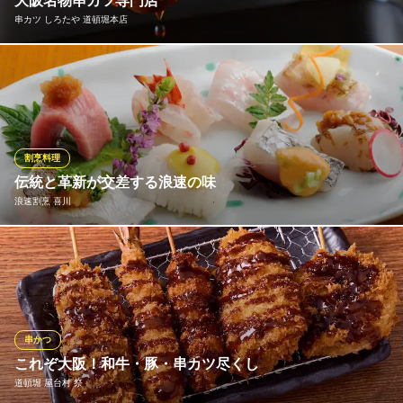
大阪名物串カツ専門店
大阪府大阪市中央区難波5-1-60 なんばCITY南館1F
串カツ しろたや 道頓堀本店
フードファイターのジャイアント白田がプロデュース！大阪名物
串カツ専門店◎自慢の串カツは、厳選素材、そして『秘伝の
衣』・『素材の味を引き出すソース』・『独自ブレンドの油』を
使用したこだわりの味わい！定番メニューは勿論、四季折々の旬
の食材を使用した期間限定の季節の厳選串カツもございますの
割烹料理
で、お楽しみに！
伝統と革新が交差する浪速の味
浪速割烹 喜川
串カツ しろたや 道頓堀本店
なんば道頓堀の串かつ屋
大阪料理が古くから大切にしてきた、食材を余すところなく使い
大阪メトロ御堂筋線なんば駅14番出口 徒歩5分
大阪府大阪市中央区道頓堀1-7-21 中座くいだおれビル3F
切る「始末の心」。その伝統的な精神をしっかりと受け継ぎなが
ら、フレンチの技法を学んだ二代目が加えるジャンルを超えた創
意工夫が、当店の最大の魅力です。
串かつ
浪速割烹 喜川
これぞ大阪！和牛・豚・串カツ尽くし
割烹 伝統の大阪料理
道頓堀 屋台村 祭
大阪メトロ御堂筋線なんば駅 徒歩5分