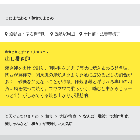
まだまだある！和食のまとめ
道頓堀・宗右衛門町
難波駅周辺
千日前・法善寺横丁
和食と言えばこれ！人気メニュー
出し巻き卵
溶き卵を出汁で割り、調味料を加えて筒状に焼き固める卵料理。
関西が発祥で、関東風の厚焼き卵より卵液に占めるだしの割合が
多く、砂糖を加えないことが特徴。卵焼き器と呼ばれる専用の四
角い鍋を使って焼く。フワフワで柔らかく、噛むと中からじゅー
っと出汁がしみてくる焼き上がりが理想的。
楽天ぐるなびまとめ
和食
大阪×和食
なんば（難波）で創作和食、
鱧しゃぶなど「和食」が美味しい人気店