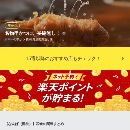
を持ってご提供いたします。 新鮮海の幸は、日々の市場厳選素材
使用。絶品の「車海老」は特に大人気!!素材を生かした『厳選の海
の幸』を、こだわりの『備長炭』でじっくり焼き上げる。 五感で
味わうわたるの串焼きをご堪能ください。
串かつ
名物串かつに、妥協無し！
備長串屋 わたる 難波本店
日本一の串かつ 横綱 難波南海通り店
海鮮串焼き・座敷宴会
大阪メトロ御堂筋線なんば駅10番出口 徒歩1分
大阪府大阪市中央区難波4-5-4
食材、衣、揚げ、ソース、すべてにこだわり抜いた妥協のない串
15選以降のおすすめ店もチェック！
かつが、横綱の代名詞、串かつです。茶美豚や和牛サーロインな
どを使用。注文後揚げたてさくさくをご提供します！お肉に、海
鮮、お野菜、創作串かつに、難波南海通り店限定の串かつも♪横綱
名物串かつをランチでもディナーでも存分に味わってください！
日本一の串かつ 横綱 難波南海通り店
居酒屋・串かつ
大阪メトロ千日前線なんば駅 徒歩2分
大阪府大阪市中央区難波3-1-18
【なんば（難波）】和食の関連まとめ