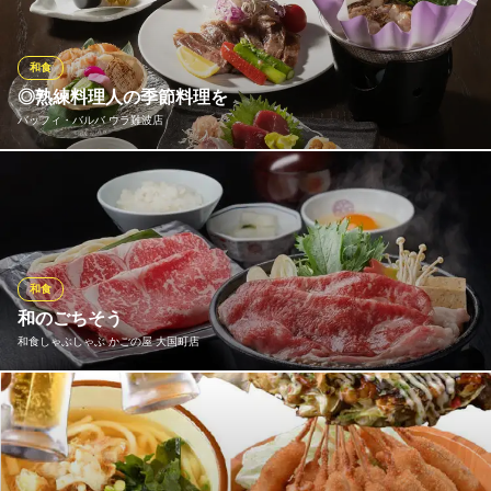
や、静岡 小柳津清一商店の「抹茶」など、伝統あるこだわりの調
味料を使用しておりますのでお好みの調味料を見つけてみてはい
かがでしょうか
和食
◎熟練料理人の季節料理を
全席個室 じぶんどき なんばセントラルイータリー店
バッフィ・バルバ ウラ難波店
日本酒 創作和食 個室
近鉄難波線近鉄日本橋駅 徒歩4分
大阪府大阪市中央区千日前2-8-17 なんばオリエンタルホテル2F
この道30年の｢和｣を極めた料理人による、四季折々の和食を愉し
めます(ウラ難波店限定)。 バッフィバルバ特製｢炙り地鶏の味
噌鍋｣がおすすめ！てっちり・クエ鍋等もご予約OK。
バッフィ・バルバ ウラ難波店
和食
創作和食が楽しめるバー
和のごちそう
大阪メトロ御堂筋線なんば駅 徒歩3分
和食しゃぶしゃぶ かごの屋 大国町店
大阪府大阪市中央区難波千日前14-25 阪南ビル3F
かごの屋自慢の季節彩るメニューが勢揃い！和のごちそうを是非
ともお楽しみください。
和食しゃぶしゃぶ かごの屋 大国町店