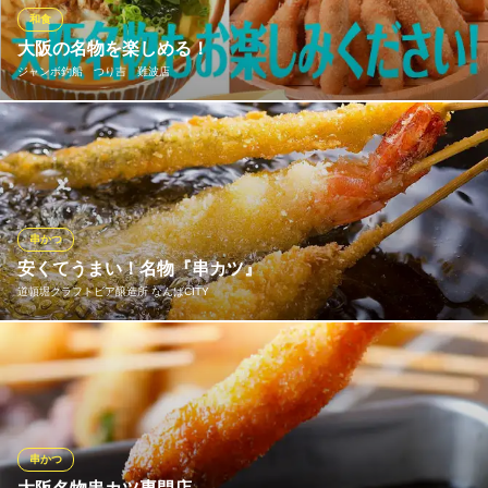
和食しゃぶしゃぶ
和食
大阪メトロ御堂筋線大国町駅 徒歩1分
大阪の名物を楽しめる！
大阪府大阪市浪速区敷津東2-6-16
ジャンボ釣船 つり吉 難波店
大阪の旨いもん、ここに集結！ 定番のたこ焼きから串カツまで、
なにわの活気と共に本場の味を堪能しませんか？一口食べれば笑
顔がこぼれる、至福のひとときをお届けします。地元の方も、観
光の方も、ぜひ大阪の名物を楽しめる当店自慢の味をご賞味くだ
さい！
串かつ
安くてうまい！名物『串カツ』
ジャンボ釣船 つり吉 難波店
道頓堀クラフトビア醸造所 なんばCITY
釣りができる居酒屋
近鉄難波線近鉄日本橋駅 徒歩3分
大阪府大阪市中央区千日前2-9-7 千日前ビル
串揚げ各種（■牛■豚■玉ねぎ■うずら■茄子■鶏■チーズ■紅生姜■蓮
根■帆立■海老■アスパラ）
道頓堀クラフトビア醸造所 なんばCITY
串かつ・ちゃんこ鍋
串かつ
南海本線難波駅 徒歩1分