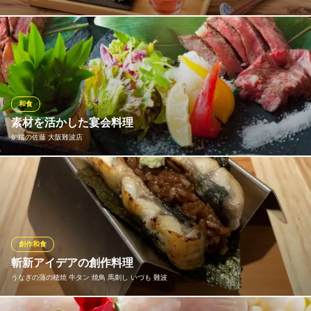
ごはんと共に味わうおかずは、旬の食材を使用した逸品ばかり。
見た目の華やかさはもちろんのこと、「象印食堂」ならではのご
はんとの相性もしっかりと追及した味わい豊かなおかずとなって
おります。
和食
象印食堂 大阪本店
素材を活かした宴会料理
難波駅×日本料理
炉端の佐藤 大阪難波店
南海高野線難波駅 徒歩1分
大阪府大阪市中央区難波5-1-60 なんばスカイオ6F
炉端でじっくり焼き上げる神戸牛や新鮮な魚介を使ったお造りな
ど、旬を堪能していただくため素材本来の旨味を大切に創り上げ
ていきます。会社のご宴会やお仲間との飲み会などに最適。口の
中いっぱいに広がる美味しさをお楽しみください。
※こちらは夜のみのこだわりです。
創作和食
斬新アイデアの創作料理
炉端の佐藤 大阪難波店
うなぎの蒲の穂焼 牛タン 焼鳥 馬刺し いづも 難波
難波和食日本酒宴会海鮮
大阪メトロ御堂筋線なんば駅 徒歩2分