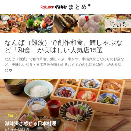
なんば（難波）で創作和食、鱧しゃぶな
ど「和食」が美味しい人気店15選
なんば（難波）で創作和食、鱧しゃぶ、串かつ、串揚げがこだわりのお店な
ど、美味しい和食・日本料理が味わえるおすすめのお店を15件
続きを読
む
和食
滋味深さ感じる日本料理
象印食堂 大阪本店