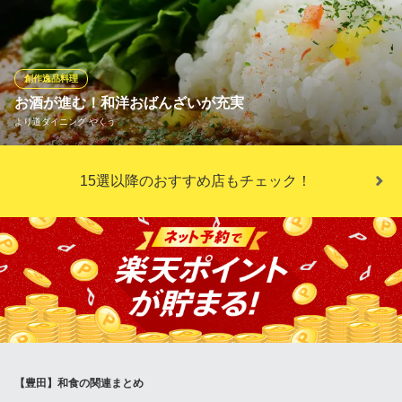
愛知県豊田市寿町2-4
もこだわりっています どちらもアツアツを召し上がっていただき
たいです
備長炭火焼き鳥・串揚げ くしや あんてて
創作逸品料理
備長炭火焼き鳥と串揚げ
お酒が進む！和洋おばんざいが充実
名鉄三河線豊田市駅 徒歩2分
より道ダイニング やくう
愛知県豊田市昭和町4-46
季節ごとに変わる黒板メニューをはじめ、和洋多彩な種類を揃え
15選以降のおすすめ店もチェック！
た充実の創作料理・おばんざいが自慢。お好みのお酒に合わせて
気軽にお楽しみいただけます◎本日のカルパッチョや自家製トマ
トキーマカレーまで、お魚系・お肉系もしっかりご堪能いただけ
ます。ご友人や同僚との飲み会に、ぜひお気軽にお立ち寄りくだ
さい！
より道ダイニング やくう
和洋おばんざい居酒屋
名鉄豊田線豊田市駅東口 徒歩5分
愛知県豊田市神明町1-36
【豊田】和食の関連まとめ