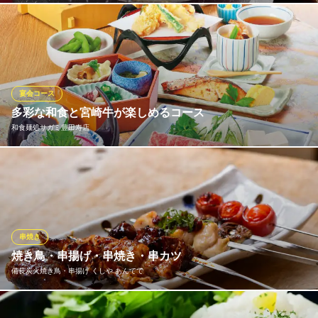
店
豊田 和食 個室居酒屋
贅沢にかにを投入した絶品釜飯は宴会のシメにどうぞ♪
名鉄豊田線豊田市駅 徒歩1分
愛知県豊田市若宮町1-23 G SEVENS豊田4F
さくら家 三河豊田駅店
大将こだわりのブリ料理
愛知環状鉄道線三河豊田駅 徒歩8分
宴会コース
愛知県豊田市山之手3-1
多彩な和食と宮崎牛が楽しめるコース
和食麺処サガミ豊田寿店
大海老の天ぷらやそばなど、当店自慢の和食を存分に味わえる
松・竹・梅、3つのコースをご用意。コースのご利用は2名様から
OK！ご親族や職場のお集りなど宴の席にぜひご利用ください。飲
み放題と一緒に注文すると飲み放題が割引価格でお楽しいただけ
ます。和風テイストの落ち着いた店内で、ごゆっくりお過ごしく
串焼き
ださい。
焼き鳥・串揚げ・串焼き・串カツ
備長炭火焼き鳥・串揚げ くしや あんてて
和食麺処サガミ豊田寿店
和食・うどん・そば
毎日店内で串打ち炭火で焼き上げています 串揚げは衣やソースに
名鉄三河線土橋駅 徒歩12分