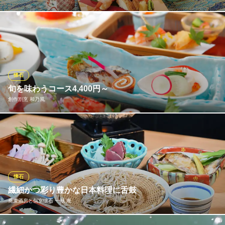
そば・うどんをはじめ、定食、丼もの、お子様メニューまで幅広
くお楽しみいただけます。和食の基本ともいえる「だし」。当店
では毎日欠かさず朝夕と丁寧にだしをとっています。地域に合わ
せた特選素材をブレンドし、本物にこだわった「だし」は、当店
自慢のそば・うどんの美味しさを一層引き立てています。
懐石
旬を味わうコース4,400円～
和食麺処サガミ 豊田錦店
創作割烹 和乃風
和食・うどん・そば
名鉄三河線上挙母駅 徒歩9分
愛知県豊田市錦町1-101
季節の食材をふんだんに使用したコースを全5種ご用意しておりま
す。錦泉7,700円ではお造りや逸品、とろけるような味わいの和牛
のサーロインステーキなどをご堪能いただけます。彩り豊かな和
の品々をお楽しみください。その他、慶祝6,600円など慶事・法事
に最適な会席もご用意しております。
懐石
繊細かつ彩り豊かな日本料理に舌鼓
創作割烹 和乃風
蕎麦酒房と個室懐石 一献 庵
割烹料理 創作和食
愛知環状鉄道線新上挙母駅 徒歩2分