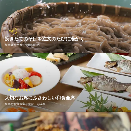
愛知県豊田市司町1-45
日本料理歴40年以上の料理長が織り成す繊細なお料理で美味なる
ひとときを堪能。近海で獲れた旬魚や旬菜など、季節の移ろいを
感じさせる逸品を揃えた懐石コース。お食事の最後には当店の看
板料理挽きぐるみの玄挽き蕎麦をご用意。久しぶりに会うご友人
同士の集まりから特別な会食まで幅広いシーンでご利用ください
そば
ませ。
挽きたてのそばを注文のたびに湯がく
和食麺処サガミ豊田朝日店
蕎麦酒房と個室懐石 一献 庵
洗練された和モダン個室
当店のそばはそば粉からこだわっています。そばの最も美味しい
名鉄三河線豊田市駅 徒歩5分
愛知県豊田市桜町1-63 シングルプレイス1F
と言われる状態は「挽きたて・打ちたて・湯がきたて」です。そ
ば粉は保存中に酸化するため、毎日店頭に設置してある石臼で挽
いております。その粉を店舗内で製麺し、ご注文をいただく毎に
湯がいております。
夜の接待に使える
大切なお席にふさわしい和食会席
和食麺処サガミ豊田朝日店
和食と海鮮個室と接待 彩花亭
和食・うどん・そば
愛知環状鉄道線新豊田駅 徒歩18分
愛知県豊田市朝日町6-54-1
一日三組限定でご案内しているため、混み合いすぎることなく落
ち着いた空間でお過ごしいただけます。完全個室も備え、接待や