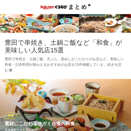
豊田で串焼き、土鍋ご飯など「和食」が
美味しい人気店15選
豊田で串焼き、土鍋ご飯、天ぷら、釜めしがこだわりのお店など、美味しい
和食・日本料理が味わえるおすすめのお店を15件掲載していま
続きを読
む
和食
素材にこだわるサガミ自慢の和食
和食麺処サガミ 豊田錦店