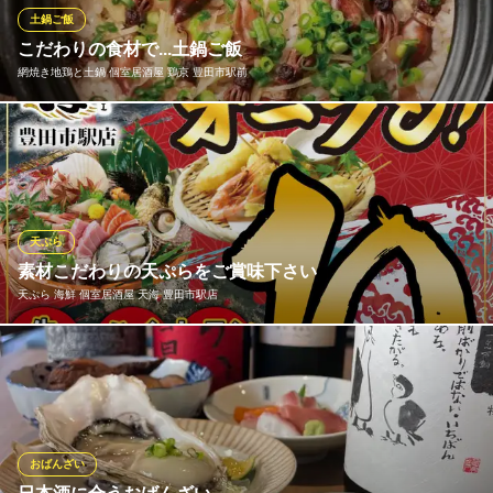
土鍋ご飯
晴晴
こだわりの食材で...土鍋ご飯
豪快に焼く鶏の丸焼き
網焼き地鶏と土鍋 個室居酒屋 鶏京 豊田市駅前
名鉄豊田線豊田市駅 徒歩1分
愛知県豊田市若宮町1-24-2 中根ビル1F
料理長が厳選した食材を使用した大満足の逸品♪ お食事にも飲み
会にもお気軽にご利用頂ける和モダンの空間でごゆっくり仲間、
お友達とお過ごし下さい♪
網焼き地鶏と土鍋 個室居酒屋 鶏京 豊田市駅前
天ぷら
居酒屋 個室 和食
素材こだわりの天ぷらをご賞味下さい
名鉄豊田線豊田市駅 徒歩3分
天ぷら 海鮮 個室居酒屋 天海 豊田市駅店
愛知県豊田市西町5-15-1 DIS西町ビル2F
シンプルな調理法だからこそ、素材にとことんこだわりを。一番
美味しい状態でお客様のもとへお持ちいたします。
天ぷら 海鮮 個室居酒屋 天海 豊田市駅店
海鮮 個室居酒屋 豊田
おばんざい
名鉄三河線豊田市駅 徒歩1分