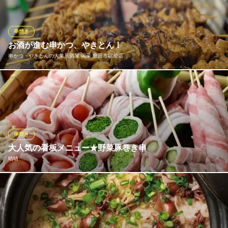
ご会食など大切なお席にも安心してご案内しております。地元食
材を活かした会席料理と地酒の組み合わせも魅力のひとつ。大切
なお席にふさわしい、静かなひとときを。
串焼き
お酒が進む串かつ、やきとん！
和食と海鮮個室と接待 彩花亭
串かつ・やきとんの大衆居酒屋 喝采 豊田市駅前店
接待と宴会の隠れ家
名鉄豊田線豊田市駅 徒歩5分
愛知県豊田市元城町1-69 岐阜屋ビル1F
串かつは３種の味より選択（ソース、味噌、タレ）味噌は豊田市
野田味噌の八丁味噌を使用！タレは豚肉の旨みが滲み出た秘伝の
タレ！やきとんは新鮮な豚肉を仕入れ、丁寧に下処理、串打ちを
行い遠赤外線でじっくり焼き上げます！ビール・ハイボール等お
酒が進む一品です！
串焼き
大人気の看板メニュー★野菜豚巻き串
串かつ・やきとんの大衆居酒屋 喝采 豊田市駅前店
晴晴
刺身が美味い和食居酒屋
名鉄三河線豊田市駅 徒歩3分
愛知県豊田市西町5-15-1 DIS西町ビル2F
晴晴の看板メニューとして野菜豚巻き串各種ご用意しておりま
す！ミニトマト豚巻きや万ネギ豚巻き、梅エノキ豚巻きetc…迷っ
たら”5種盛り”がオススメ！スタンダードな焼き鳥も各種ご用意し
ております◎ぜひご賞味下さい♪