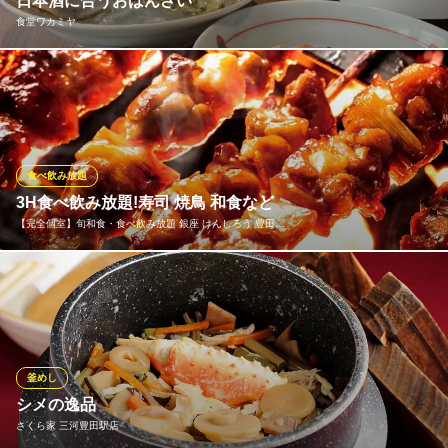
日本酒に合うおばんざい
愛知県豊田市若宮町1-35先 μPLAT豊田市1F
食堂ワカミヤ
「旨い酒と肴で、ゆっくりと良い時間を過ごしてほしい」そんな
想いから、店主が心を込めて作るおばんざいや小皿料理をご用意
しました。和食や、時には洋食や中華の技法も取り入れた、遊び
心溢れる一皿が当店の自慢。その日の気分でお楽しみいただけま
す。多彩な肴たちが、お酒の持つ豊かな香りと味わいを引き立て
食べ飲み放題
ます
3H食べ飲み放題!寿司 焼鳥 和食など
【完全個室】旬和食・食べ飲み放題 銀座 けんしろう 豊田…
食堂ワカミヤ
豊田大衆酒場食堂
【寿司】【肉寿司】【炭火焼き鳥】【秘伝唐揚げ】【和食料理】
名鉄三河線豊田市駅 徒歩2分
愛知県豊田市若宮町1-27-2
【全120品★時間3時間食べ飲み放題プラン】豊富な肉寿司メニュ
ー◎短角牛たたき寿司をはじめ炭火焼き鳥、越後寿司や和食など
が食べ放題！当日予約OK！4000⇒3000円大変お得なコースで
す。様々なシーンでご利用いただけるコースを豊富にご用意して
釜めし
おります。
シメの逸品
さくら家 三河豊田駅店
【完全個室】旬和食・食べ飲み放題 銀座 けんしろう 豊田本