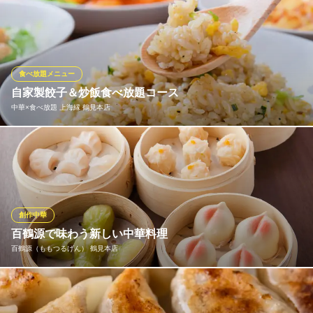
古来から珍重されてきたフカヒレ。当店自慢のフカヒレは一度食
ＪＲ鶴見駅 徒歩1分
神奈川県横浜市鶴見区豊岡町2-2 鶴見フーガ2 B1
べたらやみつき間違いなし！コラーゲンたっぷり☆ぜひご賞味く
ださい♪ 当店ではふかひれの姿煮、ふかひれスープのメニューで
ご提供させて頂いております◎ また、ふかひれをご賞味頂けるコ
ースもございます♪
食べ放題メニュー
自家製餃子＆炒飯食べ放題コース
中国料理 蓬莱春飯店 本店
中華×食べ放題 上海縁 鶴見本店
個室宴会・中華料理
ＪＲ鶴見駅西口 徒歩1分
神奈川県横浜市鶴見区豊岡町2-2 ツルミフーガ2 B1
ボリュームたっぷり！当店おすすめの自家製チャーハンや海老入
りチャーハン、自家製餃子、焼きそばの食べ放題が楽しめるお得
なコースを多数ご用意しております！2時間の飲み放題も付いてな
んとお一人様4,400円(税抜)～ご用意！お腹いっぱいに召し上がり
たい方はこちらのコースがおすすめです♪
創作中華
百鶴源で味わう新しい中華料理
中華×食べ放題 上海縁 鶴見本店
百鶴源（ももつるげん） 鶴見本店
中華食べ放題・飲み放題
ＪＲ鶴見駅西口 徒歩2分
神奈川県横浜市鶴見区豊岡町17-9 ラレーブ鶴見1F
中華料理の伝統と基礎を守りながらも表現する『百鶴源』。新し
い切り口でシェフが作り上げた一品一品がお客様の大切な日のお