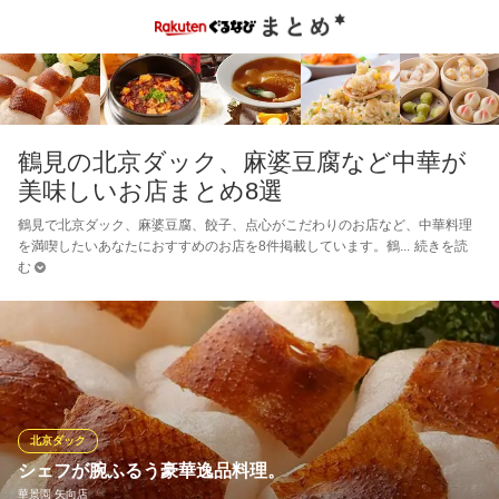
鶴見の北京ダック、麻婆豆腐など中華が
美味しいお店まとめ8選
鶴見で北京ダック、麻婆豆腐、餃子、点心がこだわりのお店など、中華料理
を満喫したいあなたにおすすめのお店を8件掲載しています。鶴
続きを読
む
北京ダック
シェフが腕ふるう豪華逸品料理。
華景園 矢向店