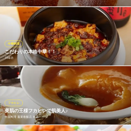
本場の味をシェフが思いを込めて再現。 心ゆくまで、お楽しみく
ださい。
華景園 矢向店
中華料理
中華料理
ＪＲ南武線矢向駅 徒歩2分
こだわりの本格中華！！
神奈川県横浜市鶴見区矢向6-10-1
川味坊
中国から仕入れる本場の調味料を使った、本格的な味わいの四川
料理！小皿料理が種類豊富で、お酒を楽しみたい時にもぴった
り！また、ランチタイムには1,000円以下のお得なランチメニュー
も提供しております◎定食はスープ、漬物、デザート、コーヒーo
rお茶が付いてライスのお替り自由と、ボリューム感のある内容が
フカヒレ
魅力♪
美肌の王様フカヒレで肌美人♪
中国料理 蓬莱春飯店 本店
川味坊
旬を味わう中華居酒屋