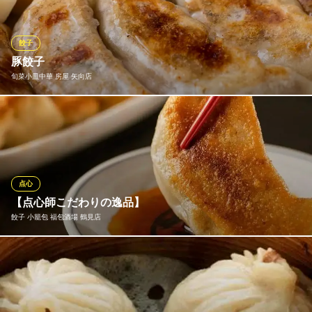
食事、大切な方のおもてなしをより一層華やかなものへと彩りま
す。馥郁たる香りと味わい、そして見た目も美しいお料理をどう
ぞ、ゆったりとお楽しみください。
餃子
豚餃子
百鶴源（ももつるげん） 鶴見本店
旬菜小皿中華 房屋 矢向店
鶴見の美味しい中華
京急本線鶴見市場駅 徒歩1分
神奈川県横浜市鶴見区市場東中町3-16
『房屋』に来たら豚餃子を是非お召し上がり下さい。 スタミナ満
点でビールにも合う！！
旬菜小皿中華 房屋 矢向店
旬菜小皿中華×団体宴会
点心
ＪＲ南武線矢向駅 徒歩1分
【点心師こだわりの逸品】
神奈川県横浜市鶴見区矢向6-7-15
餃子 小籠包 福包酒場 鶴見店
点心師が一つひとつ丁寧に包んだ「自家製焼き餃子」は必食！カ
リッとした皮と溢れ出す肉汁のコントラストがたまりません。カ
ラフルで可愛い「五色小籠包」など、目でも舌でも楽しめる本格
中華が勢揃い。