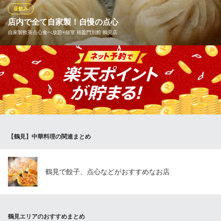
昼飲み
餃子 小籠包 福包酒場 鶴見店
店内で全て自家製！自慢の点心
自家製点心×中華居酒屋
自家製飲茶点心食べ放題×個室 福盈門別館 鶴見店
ＪＲ鶴見駅 徒歩1分
神奈川県横浜市鶴見区豊岡町17-3 新橋ビル1F
★福盈門別館は自家製にこだわってます★本場の中国職人のこだ
わりの飲茶点心です。皮から手作り、旨味をギュッともちもちの
皮に閉じ込めました。食の安全、安心を考え、新鮮素材を厳選す
るとともに、お客様の健康を考えた中国職人のヘルシーなおいし
い中華飲茶点心を当店で心ゆくまでお楽しみください。
自家製飲茶点心食べ放題×個室 福盈門別館 鶴見店
【鶴見】中華料理の関連まとめ
飲茶餃子酒場×食べ放題
京急本線京急鶴見駅 徒歩2分
神奈川県横浜市鶴見区鶴見中央4-26-1 WTビル
鶴見で餃子、点心などがおすすめなお店
鶴見エリアのおすすめまとめ