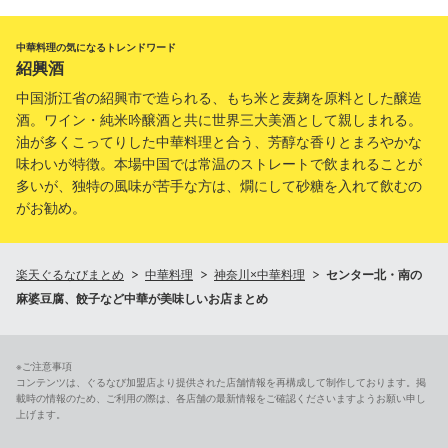
中華料理の気になるトレンドワード
紹興酒
中国浙江省の紹興市で造られる、もち米と麦麹を原料とした醸造
酒。ワイン・純米吟醸酒と共に世界三大美酒として親しまれる。
油が多くこってりした中華料理と合う、芳醇な香りとまろやかな
味わいが特徴。本場中国では常温のストレートで飲まれることが
多いが、独特の風味が苦手な方は、燗にして砂糖を入れて飲むの
がお勧め。
楽天ぐるなびまとめ
中華料理
神奈川×中華料理
センター北・南の
麻婆豆腐、餃子など中華が美味しいお店まとめ
※ご注意事項
コンテンツは、ぐるなび加盟店より提供された店舗情報を再構成して制作しております。掲
載時の情報のため、ご利用の際は、各店舗の最新情報をご確認くださいますようお願い申し
上げます。