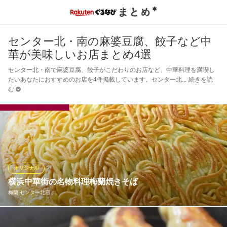
センター北・南の麻婆豆腐、餃子など中
華が美味しいお店まとめ4選
センター北・南で麻婆豆腐、餃子がこだわりのお店など、中華料理を満喫し
たいあなたにおすすめのお店を4件掲載しています。センター北
続きを読
む
オリジナル
横浜中華街の名物料理梅蘭焼きそば
梅蘭 センター北店
TV・雑誌等でも数多く取り上げられる、横浜中華街の名物料理と