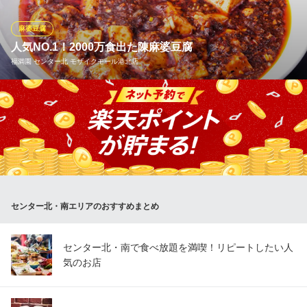
豊富です。ぜひお腹を空かせてご来店ください。
麻婆豆腐
こだわりの個室でおもてなし 食楽厨房 センター南店
人気NO.1！2000万食出た陳麻婆豆腐
個室居酒屋風本格中華
福満園 センター北 モザイクモール港北店
横浜市営地下鉄センター南駅 徒歩3分
神奈川県横浜市都筑区茅ヶ崎中央43-9 1F
福満園は1995年2月の創業から早29年目を迎えました。本場の四
川料理、福建料理を中心に数多くの美味しさをご提供し、皆様よ
り多大なるご愛顧を頂戴致しました。厚く御礼申し上げます。こ
の度、実に2000万食を達成しました一番人気の『陳麻婆豆腐』是
非ご賞味ください。
福満園 センター北 モザイクモール港北店
センター北・南エリアのおすすめまとめ
中華街の陳麻婆豆腐名店
横浜市営地下鉄センター北駅 徒歩4分
神奈川県横浜市都筑区中川中央1-31-1-2 モザイクモール港北5F
センター北・南で食べ放題を満喫！リピートしたい人
気のお店