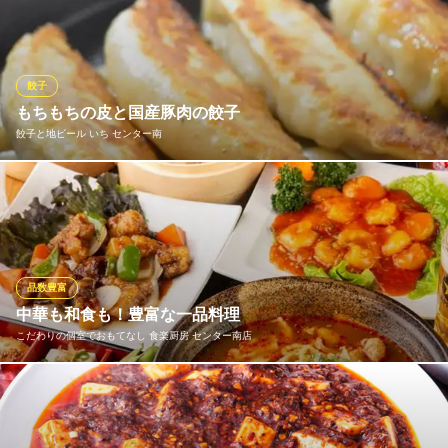
なった「梅蘭焼きそば」。カリッと焼いた焼きそばの間に豚肉・
モヤシ・玉ねぎなどのトロリとした、アツアツの醤油味のあんが
たっぷり。開発してから30年以上、中華街で愛され続ける味を是
非ご賞味下さい！
餃子
もちもちの皮と国産豚肉の餃子
梅蘭 センター北店
餃子と地ビール いち センター南
名物 梅蘭焼きそば
横浜市営地下鉄センター北駅3番出口 徒歩1分
神奈川県横浜市都筑区中川中央1-1-3 ショッピングタウンあいたい3F
熱々で食べていただけるよう、鉄鍋で提供される大ぶりの餃子は
皮からオリジナル。国産小麦を使用してもっちりした食感が楽し
めます。餡は国産豚の肩肉のみを使用。肉のうまみの強い肩肉の
みを使用することでもちもちの皮に負けない餡に仕上がっていま
す。様々なビールとご一緒にお楽しみ下さい。
品数豊富
中華も和食も！豊富な一品料理
餃子と地ビール いち センター南
こだわりの個室でおもてなし 食楽厨房 センター南店
熱々鉄鍋餃子と地ビール
横浜市営地下鉄センター南駅 徒歩4分
神奈川県横浜市都筑区茅ヶ崎中央18-5 LLCビル1F
和食や本格中華がリーズナブルに楽しめる当店で、宴会やお食事
はいかがでしょうか。『炙り〆サバ』や『小龍包』のような人気
の点心まで、性別や年代を問わず、ご満足いただけるメニューが