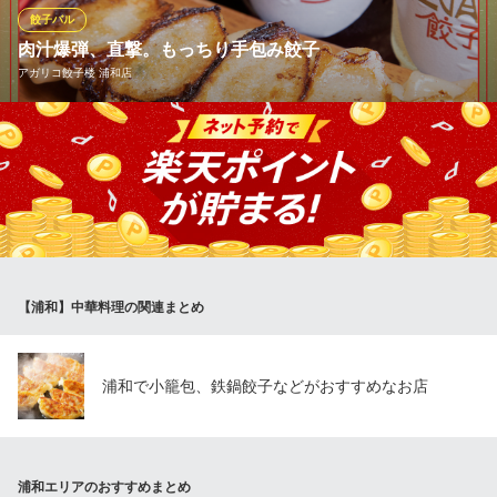
ぎょうざの満洲 北浦和西口店
餃子バル
餃子・中華料理
肉汁爆弾、直撃。もっちり手包み餃子
ＪＲ京浜東北線北浦和駅 徒歩2分
アガリコ餃子楼 浦和店
埼玉県さいたま市浦和区常盤9-19-6
「とにかく旨い餃子が食べたい！」そんな夜は、アガリコへ。こ
だわり抜いた自慢の手包み餃子はまさに肉汁の宝庫。香ばしく焼
き上がった黄金色の皮を破れば、濃厚な旨味が溢れ出します。こ
の餃子をキンと冷えたビールやハイボールで流し込む快感はまさ
に中毒性。欲張りな大人たちのための看板メニューをぜひ。
アガリコ餃子楼 浦和店
【浦和】中華料理の関連まとめ
都内で取材殺到の餃子店
ＪＲ浦和駅 徒歩4分
埼玉県さいたま市浦和区仲町1-5-13 松井ビル3 1F
浦和で小籠包、鉄鍋餃子などがおすすめなお店
浦和エリアのおすすめまとめ