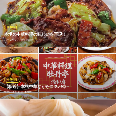
豚肉肩ロースを食べやすい大きさにカットし、当店特製黒酢で程
よい酸味と甘みで仕上げております。
居酒屋 万（よろず） 浦和店
一級料理人の中華料理
中華料理
ＪＲ浦和駅 徒歩4分
本場の中華料理の味わいを再現！
埼玉県さいたま市浦和区高砂2-7-7 セブンビル1F
バーミヤン 中浦和駅前店
丁寧に調理した本場の中華料理をお楽しみください。バーミヤン
の料理は火加減や調味料の使い方にもこだわり、最高の状態でご
提供いたします。ラーメンや餃子、炒飯など定番の中華料理はも
ちろん、季節限定のメニューやヘルシーなメニューも豊富です。
家族連れやグループでも、お好みのメニューをぜひ見つけてくだ
中華料理
さい！
【駅近】本格中華ながらコスパ◎
中華料理 牡丹亭 浦和店
バーミヤン 中浦和駅前店
リーズナブルに本格中華
2024年6月Renewal OPEN<牡丹亭 浦和店> 点心に前菜・揚物・一
ＪＲ埼京線中浦和駅 徒歩1分
埼玉県さいたま市南区鹿手袋1-1-1 プラザホテル2F
品料理・麺類・海鮮・肉料理・ご飯ものと、定番中華のラインナ