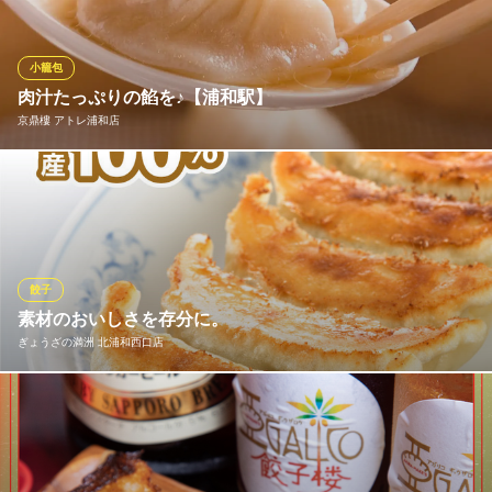
ップを揃え、一品一品心を込めて提供しています。出来立て熱々
の小籠包や北京ダックなど食べて欲しい逸品がたくさん!料理に合
うお酒は生ビール～中国酒まで幅広くご用意!!
小籠包
肉汁たっぷりの餡を♪【浦和駅】
中華料理 牡丹亭 浦和店
京鼎樓 アトレ浦和店
浦和 中華 居酒屋
ＪＲ浦和駅 徒歩4分
埼玉県さいたま市浦和区仲町1-5-17
極薄皮の中に旨味たっぷりの肉汁、京鼎樓自慢の小龍包！烏龍小
龍包、蟹肉小龍包もございます。 【浦和駅 ランチ 会社宴会 女子
会 飲み会 接待 歓迎会 個室 飲み放題 忘年会 送別会 新年会 顔合わ
せ】
餃子
京鼎樓 アトレ浦和店
素材のおいしさを存分に。
超薄皮小籠包ダイニング
ぎょうざの満洲 北浦和西口店
ＪＲ浦和駅 徒歩1分
埼玉県さいたま市浦和区高砂1-16-12 アトレ浦和 West Area 3F
餃子の小麦粉・豚肉・野菜は国内産を100％使用 豚肉の脂身を減
らし、赤身を3割増量。 豚ひき肉は指定農場の「美保野ポーク」
を中心に、こだわりの豚肉を使用しています。