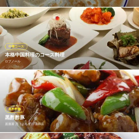
中国人シェフの作る本格中華。 単品料理は全て380円とお手軽価
格！定食メニューも充実でこちらも全て600円！
全席個室 単品料理全品390円 三国中華居酒屋 浦和店
中華料理居酒屋個室
中華コース
ＪＲ浦和駅 徒歩3分
本格中国料理のコース料理
埼玉県さいたま市浦和区仲町1-1-13 3F
ロプノール
旬の食材を使ったコース料理もご用意致しております。 お気軽に
お召し上がり頂けるコースや、人気のお料理が入ったコースを ご
用意！また、ご予算に応じでコース料理をご用意させて頂く事も
出来ます。
黒酢酢豚
ロプノール
黒酢酢豚
浦和 中国料理 個室
居酒屋 万（よろず） 浦和店
ＪＲ浦和駅東口 徒歩1分
埼玉県さいたま市浦和区東高砂町11-1 浦和パルコ5F