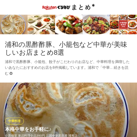
浦和の黒酢酢豚、小籠包など中華が美味
しいお店まとめ8選
浦和で黒酢酢豚、小籠包、餃子がこだわりのお店など、中華料理を満喫した
いあなたにおすすめのお店を8件掲載しています。浦和で「中華
続きを読
む
中華料理
本格中華をお手軽に♪
全席個室 単品料理全品390円 三国中華居酒屋 浦和店