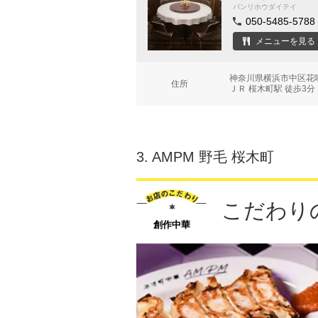
バンリホウダイテイ
050-5485-5788
メニューを見る
神奈川県横浜市中区花
住所
ＪＲ 桜木町駅 徒歩3分
3.
AMPM 野毛 桜木町
こだわり
創作中華