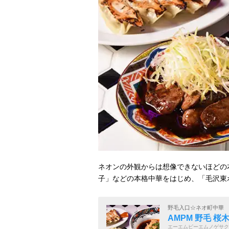
ネオンの外観からは想像できないほどの
子」などの本格中華をはじめ、「毛沢東
野毛入口☆ネオ町中華
AMPM 野毛 桜
エーエムピーエムノゲサク