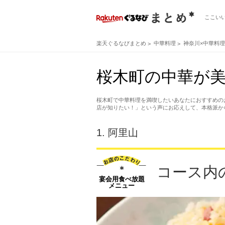
ここい
楽天ぐるなびまとめ
中華料理
神奈川×中華料理
桜木町の中華が美
桜木町で中華料理を満喫したいあなたにおすすめの
店が知りたい！」という声にお応えして、本格派か
1.
阿里山
コース内
宴会用食べ放題
メニュー