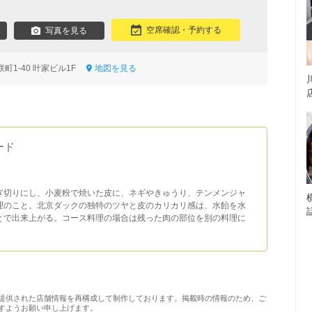
空席確認・予約する
写真を見る
町1-40 叶家ビル1F
地図を見る
ード
ぎ切りにし、小麦粉で焼いた皮に、ネギやきゅうり、テンメンジャ
理のこと。北京ダックの独特のツヤと皮のカリカリ感は、水飴を水
とで出来上がる。コース料理の場合は残った肉の部位を別の料理に
提供された店舗情報を再構成して制作しております。掲載時の情報のため、ご
すようお願い申し上げます。