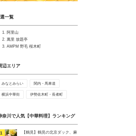
3選一覧
阿里山
萬里 放題亭
AMPM 野毛 桜木町
周辺エリア
みなとみらい
関内・馬車道
横浜中華街
伊勢佐木町・長者町
神奈川で人気【中華料理】ランキング
【鶴見】鶴見の北京ダック、麻