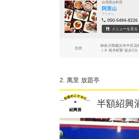
台湾屋台料理
阿里山
アリサン
050-5484-8226
メニューを見る
神奈川県横浜市中区花咲
住所
ＪＲ 桜木町駅 徒歩2分
2.
萬里 放題亭
半額紹興
紹興酒