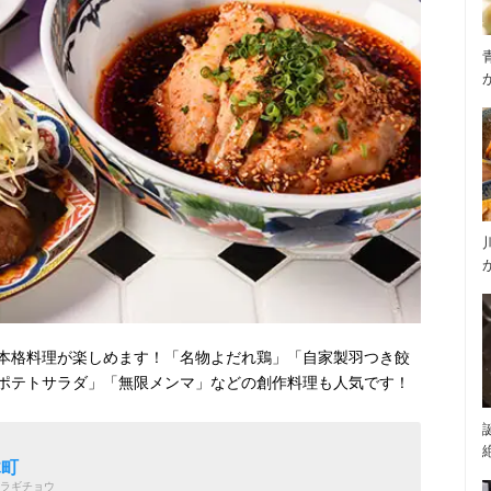
本格料理が楽しめます！「名物よだれ鶏」「自家製羽つき餃
ポテトサラダ」「無限メンマ」などの創作料理も人気です！
木町
ラギチョウ