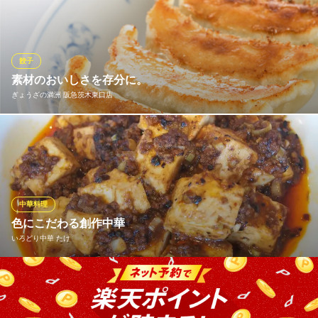
餅など、全8種類の点心料理をお愉しみいただけます。ひとつひと
つ素材を活かした味わいのお料理を中国ビールとご一緒にご賞味
ください。
餃子
中華点心 好吃好喝
素材のおいしさを存分に。
本格中華・中国酒・宴会
ぎょうざの満洲 阪急茨木東口店
阪急京都線茨木市駅 徒歩2分
大阪府茨木市永代町8-30 大槻ビル1F
餃子の小麦粉・豚肉・野菜は国内産を100％使用 豚肉の脂身を減
らし、赤身を3割増量。 豚ひき肉は指定農場の「美保野ポーク」
を中心に、こだわりの豚肉を使用しています。
ぎょうざの満洲 阪急茨木東口店
中華料理
餃子・中華料理
色にこだわる創作中華
阪急京都線茨木市駅 徒歩2分
いろどり中華 たけ
大阪府茨木市双葉町6-11 リアン・ル・レーブ
豆乳ときのこで作り、柚子胡椒をお好みで入れられる≪白マーボ
ー豆腐≫。 ご飯との相性◎のベーシックな麻婆豆腐、三種類の
醤と三種の油が入っている≪黒マーボー豆腐≫。旨味が深く辛党