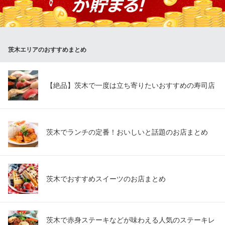
にはたまらない≪赤マーボー豆腐≫。中華風のマイルドなカレー
味の≪黄マーボー豆腐≫。どれも他では味わえない、クセになる
味です
茨木エリアのおすすめまとめ
いろどり中華 たけ
本格中華料理店
ＪＲ京都線茨木駅 徒歩3分
大阪府茨木市西駅前町4-35 三和土地ビル2F
【絶品】茨木で一度は立ち寄りたいおすすめの寿司店
茨木でランチの定番！おいしいと話題のお店まとめ
茨木でおすすめスイーツのお店まとめ
茨木で赤身ステーキなどが味わえる人気のステーキレ