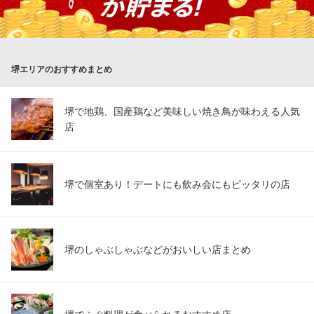
ライベート飲み会にも最適！
餃子酒場 目茶食茶 堺駅本店
フード豊富な餃子居酒屋
堺エリアのおすすめまとめ
南海本線堺駅 徒歩2分
大阪府堺市堺区栄橋町1-9-5
堺で地鶏、国産鶏など美味しい焼き鳥が味わえる人気
店
堺で個室あり！デートにも飲み会にもピッタリの店
堺のしゃぶしゃぶなどがおいしい店まとめ