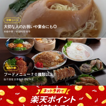
ナーが作る絶品料理！ 是非一度お召し上がりください！
広東酒家 結
中瓦町の中華料理屋
中華コース
南海高野線堺東駅 徒歩5分
大切な人のお祝いや宴会にも◎
大阪府堺市堺区中瓦町1-3-27
本格中華・中国料理 味亭
料理には、刺激の強い食材や調味料を使用していません。お子様
からご高齢の方まで、食べやすい中華料理をご提供。素材の良さ
を活かし、余計なものを加えず、旨味を引き出すよう仕上げてい
ます。そんな自慢のメニューを揃えたコースの数々を、ぜひご賞
味ください。
創作中華
フードメニュー７０種類以上！
本格中華・中国料理 味亭
餃子酒場 目茶食茶 堺駅本店
中華料理／上海料理
阪堺電気軌道阪堺線宿院駅 徒歩3分
大阪府堺市堺区大町東2-1-14
フードメニューは７０種類以上！創作餃子は２０種類以上をご用
意しております！ ６０種類以上のドリンクメニューは飲み放題も
可能！ 総席数５２席完全個室も２部屋ご用意しておりますのでプ