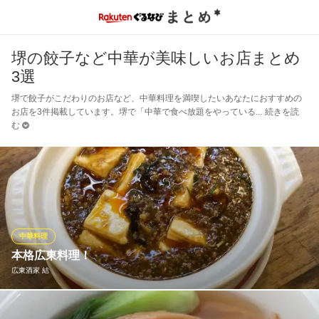
堺の餃子など中華が美味しいお店まとめ
3選
堺で餃子がこだわりのお店など、中華料理を満喫したいあなたにおすすめの
お店を3件掲載しています。堺で「中華で食べ放題をやっている
続きを読
む
中華料理
本格広東料理！
広東酒家 結
宴会料理店や高級料理店などで「中華一筋」に研鑽を積んだオー