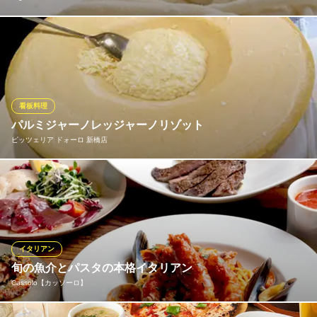
イタリアはシエナ地方の名物“イ・ピーチ”をすべて手打ちでご用意
しております。イタリアの硬水、イタリアの小麦粉を使用してジ
リオ独自の製法で数日間生地を寝かせて作ります。コシが強く、
モチモチの食感が美味しい！と当店自慢の逸品です。イタリアの
小麦粉の香りと食感をお楽しみください。
看板料理
パルミジャーノレッジャーノリゾット
Giglio
ピッツェリア ドォーロ 新橋店
トスカーナの郷土料理
都営浅草線新橋駅 徒歩6分
東京都港区新橋6-9-2 新橋第一ビルB1
厳しい規定をクリアしたものだけに刻印が押されるイタリアチー
ズの王様、パルミジャーノレッジャーノDOP。 とても希少になっ
ているホールでの仕入れを実現させ、皆様の目の前で贅沢にたっ
ぷり削りながら丸ごとのチーズの中でリゾットに仕上げます。 出
来たての香りとコク。正真正銘本物の味を是非ご堪能ください。
イタリアン
旬の魚介とパスタの本格イタリアン
ピッツェリア ドォーロ 新橋店
Cassolo【カッソーロ】
こだわり産直イタリアン
ＪＲ新橋駅 徒歩5分