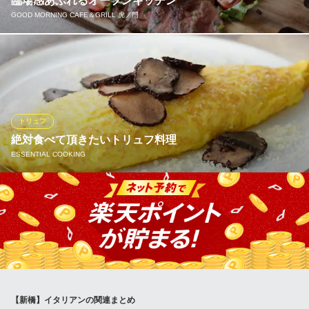
臨場感あふれるオープンキッチン
新橋 個室 ビストロ
GOOD MORNING CAFE＆GRILL 虎ノ門
地下鉄日比谷線虎ノ門ヒルズ駅 徒歩3分
東京都港区西新橋1-23-9 河野ビル
お客様との距離が近いオープンキッチンでシェフが一つ一つの料
理に魂こめて調理します。オープンキッチンならではの、包丁の
とんとんとんという音や、鉄板料理の香ばしい香りが店内の雰囲
気を作っていきます。また、こだわり旬の野菜や様々な肉を使用
した創作料理はGMCGでしか食べることのできないラインナップ
トリュフ
ばかりです！
絶対食べて頂きたいトリュフ料理
ESSENTIAL COOKING
GOOD MORNING CAFE＆GRILL 虎ノ門
カフェ＆グリル
当店人気メニューの『黒トリュフとパルミジャーノのオムレツ』
地下鉄銀座線虎ノ門駅 徒歩5分
東京都港区西新橋2-16-6
トリュフとチーズの香りがたまらない逸品！ほかに「黒トリュフ
掛けリゾット」は目の前で削る演出と香りをお楽しみ下さい！ス
タイリッシュな店内は、カウンター席からテーブル席をご用意し
ております！40名様までのパーティープランお気軽にご相談くだ
さい！
【新橋】イタリアンの関連まとめ
ESSENTIAL COOKING