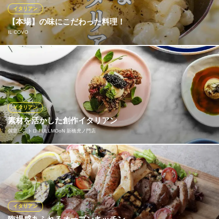
イタリアン・バル カスピタ
イタリアン
大型スクリーン付貸切
【本場】の味にこだわった料理！
ＪＲ新橋駅日比谷口 徒歩4分
IL COVO
東京都港区新橋2-12-15 田中田村町ビル1F
【本場】の味にこだわったイタリアン料理。 総料理長がイタリア
現地で勉強したイタリア料理の数々を、リーズナブルに楽しめる
ように、バル感覚で再現！是非メニューをご覧ください！
IL COVO
イタリアン
イタリアンバル＆テラス
素材を活かした創作イタリアン
ＪＲ新橋駅烏森口 徒歩2分
個室ビストロ FULLMOoN 新橋虎ノ門店
東京都港区新橋3-13-10 平田ビル3・4F
濃厚なチーズ、完熟トマト、香り高いハーブなど、厳選した食材
を活かした本格イタリアンをご提供。パスタやカルパッチョ、グ
リル料理まで、シェフの技とセンスが光る逸品揃い。ワインとの
マリアージュもぜひお楽しみください。
イタリアン
個室ビストロ FULLMOoN 新橋虎ノ門店