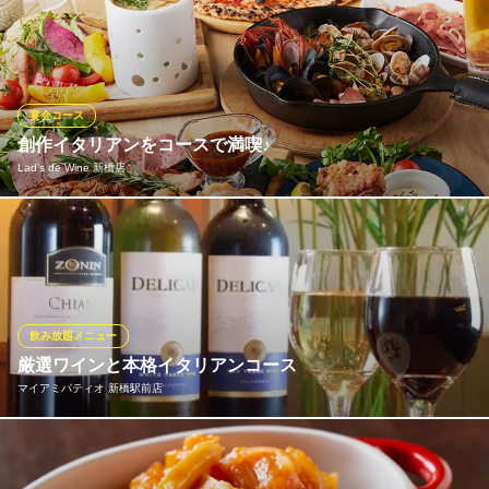
東京都港区新橋5-18-1 新橋パークサイドビル1F
豊洲市場から仕入れる旬の魚介や新鮮な野菜をふんだんに使用し
た、シェフこだわりの創作イタリアンをご提供。名物「カッソー
ロペスカトーレ」をはじめ、素材の旨味を凝縮したアクアパッツ
ァなど、目にも鮮やかな一皿が揃います。 飲み放題付きコースは
5,000円からご用意。至福のひとときをお過ごしください。
宴会コース
創作イタリアンをコースで満喫♪
Cassolo【カッソーロ】
Lad’s de Wine 新橋店
新橋で貸切Party
JR新橋駅 徒歩5分
東京都港区新橋4-1-1 新虎通りCORE2F
生パスタやピッツァ、アヒージョなど、当店自慢のイタリアンを
リーズナブルに楽しめるパーティープラン3,000円(税抜)～ご用
意！全コースにゆったり楽しめる3時間飲み放題付♪2名様からご利
用いただけますので、女子会や少人数でのご宴会利用におすすめ
です。
飲み放題メニュー
厳選ワインと本格イタリアンコース
Lad’s de Wine 新橋店
マイアミパティオ 新橋駅前店
ワインバル
ＪＲ新橋駅日比谷口 徒歩1分
東京都港区新橋1-15-4 相鉄フレッサイン別館1F
前菜からデザートまで人気イタリアンが楽しめる飲み放題付コー
スを4,200円～ご用意！ドリンクは、赤白約30種のワインをはじ