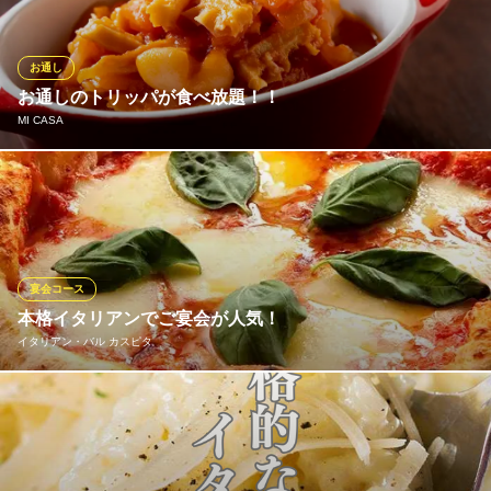
め、ウイスキー、日本酒、焼酎、カクテルまで豊富に取り揃えて
います。お料理とドリンクを心ゆくまで満喫できる、大変お得な
コースで、各種ご宴会やパーティーをお楽しみください◎
お通し
お通しのトリッパが食べ放題！！
マイアミパティオ 新橋駅前店
MI CASA
こだわり本格イタリアン
ＪＲ新橋駅 徒歩1分
東京都港区新橋2-6-2 新橋アイマークビル1F
利益を度外視して、とことん素材にこだわっています。 お通しで
ご用意している「トリッパと白隠元豆のトマト煮」が食べ放題で
す！お一人様500円頂戴しているチャージ料にふくまれています。
本場イタリアの味を是非ご堪能ください！！
宴会コース
MI CASA
本格イタリアンでご宴会が人気！
イタリアンバル
イタリアン・バル カスピタ
ＪＲ新橋駅汐留口 徒歩1分
東京都港区新橋2-20-15 新橋駅前ビル1号館2F
生地から手作りの本格ピッツァは外はカリカリ中はモチモチのナ
ポリ風。 チーズがたっぷりなので、ワインと一緒にお楽しみ下さ
い♪