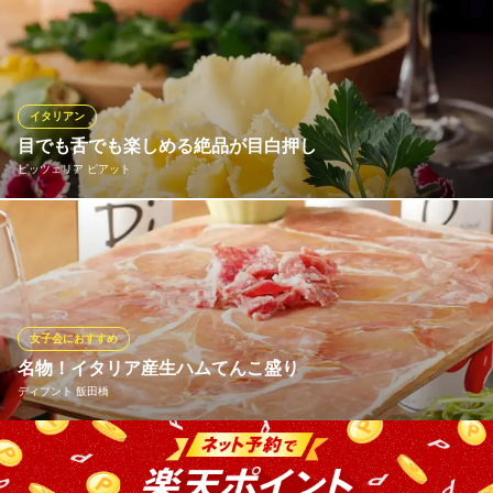
東京都千代田区飯田橋3-3-11 ばんらいビル1F
当店自慢の生ハムが食べ放題１２０分500円！！この機会に生ハム
を思いっきり食べちゃってください！柔らかく香り高いフレッシ
ュな味わいをお楽しみいただけます。他の生ハムとの違いをぜひ
一度味わってみてください。当店こだわりのワインをはじめ充実
したドリンクのラインナップをご用意しております。
イタリアン
目でも舌でも楽しめる絶品が目白押し
肉＆生ハム 隠れ家バル ボノボ
ピッツェリア ピアット
生ハム×飲み放題を満喫
ＪＲ中央線飯田橋駅西口 徒歩3分
東京都千代田区富士見2-2-11 富士見ヨシダビル1F
ピッツェリア ピアットこだわりのお料理と言えばピッツァだけで
なく、豊富なイタリアンメニューも忘れてはいけません！本場イ
タリア産をはじめ、ヨーロッパ各国や日本各地の厳選食材を使用
しながら、味だけでなく見た目でも楽しめる逸品をご提供致しま
す。中でも、チーズ料理・パスタ・肉料理・燻製料理には自信あ
女子会におすすめ
り☆
名物！イタリア産生ハムてんこ盛り
ディプント 飯田橋
ピッツェリア ピアット
イタリアンピッツェリア
イタリア産とスペイン産の上質な生ハムとサラミをぎっしりと敷
ＪＲ中央線水道橋駅 徒歩3分
東京都千代田区飯田橋3-10-9 飯田橋アイガーデンテラス3F
き詰め、てんこ盛りでご提供！見た目のインパクト大！ほどよい