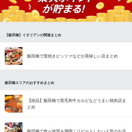
塩気がワインにピッタリの逸品です。3名様以上向けのレギュラー
サイズ以外に、2名様用のハーフサイズもご用意しております。野
菜やバゲットと一緒にご堪能ください。添えてあるぶどうでお口
直しも♪
【飯田橋】イタリアンの関連まとめ
ディプント 飯田橋
バル ワイン酒場
地下鉄南北線飯田橋駅A4番出口 徒歩2分
東京都千代田区富士見2-6-12 AMビル1F
飯田橋で窯焼きピッツァなどが美味しい店まとめ
飯田橋エリアのおすすめまとめ
【絶品】飯田橋で黒毛和牛カルビなどうまい焼肉店ま
とめ
飯田橋で食べ放題を満喫！リピートしたい人気のお店