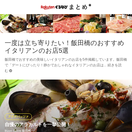
一度は立ち寄りたい！飯田橋のおすすめ
イタリアンのお店5選
飯田橋でおすすめの美味しいイタリアンのお店を5件掲載しています。飯田橋
で「デートにぴったり！静かでおしゃれなイタリアンのお店は
続きを読
む
アクアパッツァ
自慢のアラカルトを一挙公開！
Buon Cuore 飯田橋