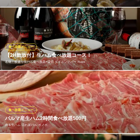
豊洲から毎日仕入れる新鮮魚介を楽しむならスープの旨味が凝縮
したアクアパッツァが特におすすめです！真鯛、チダイ、ホウボ
ウ、メバルなどシェフが旬な素材を見極め厳選仕入れ。カガミダ
イなどの珍しくて美味しい魚が登場することも。
食べ放題メニュー
Buon Cuore 飯田橋
【2H飲放付】生ハム食べ放題コース！
イタリアンバル
名物！板盛り生ハム食べ放題×貸切 ダイニングバー Rupo
ＪＲ総武線飯田橋駅A4出口 徒歩2分
東京都千代田区飯田橋4-7-8 第二山商ビルB1
人気のスペイン産生ハムがなんと食べ放題♪ 他にもカプレーゼや
タンドリーチキン、定番のポテトやピザに、種類豊富な2時間飲み
放題が付いて5,000円。飲み放題メニューはなんと100種類越え！
飯田橋駅からすぐの好立地◎会社宴会・パーティー・結婚式の二
次会など様々なシーンに合わせてご利用ください！
食べ放題メニュー
パルマ産生ハム2時間食べ放題500円
名物！板盛り生ハム食べ放題×貸切 ダイニングバー Rupo
肉＆生ハム 隠れ家バル ボノボ
絶品生ハムと大人数宴会
地下鉄飯田橋駅A5番出口 徒歩1分