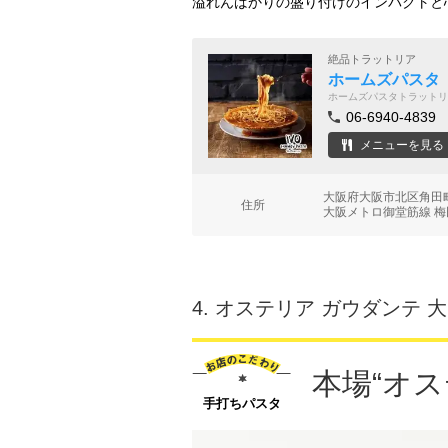
溢れんばかりの盛り付けのインパクトと
絶品トラットリア
ホームズパスタ
ホームズパスタトラットリ
06-6940-4839
メニューを見る
大阪府大阪市北区角田町
住所
大阪メトロ御堂筋線 梅
4.
オステリア ガウダンテ 
本場“オス
手打ちパスタ