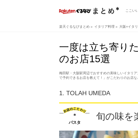
ここい
楽天ぐるなびまとめ
イタリア料理
大阪×イタ
一度は立ち寄り
のお店15選
梅田駅・大阪駅周辺でおすすめの美味しいイタリア
で予約できるお店を教えて！」がこだわりのお店な
1.
TOLAH UMEDA
旬の味を
パスタ