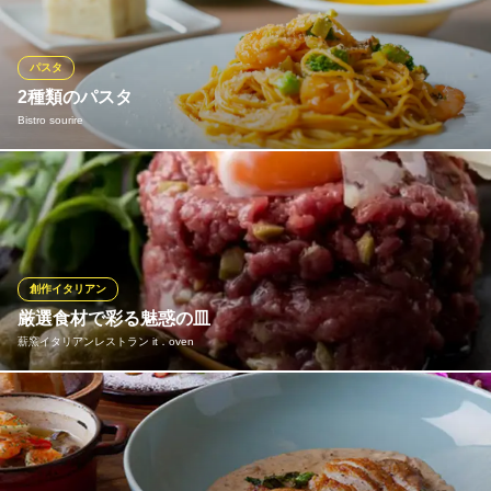
コンと大葉のトマトクリーム」や「鶏ミンチとキノコのクリーム
リゾット」などからチョイス。また、休日は前菜が付くプチ贅沢
ランチやメイン付きの豪華ランチをご提供！
パスタ
2種類のパスタ
イタリアンバール N（エンネ）
Bistro sourire
イタリア料理とワイン
大阪メトロ長堀鶴見緑地線西長堀駅 徒歩7分
大阪府大阪市西区南堀江2-10-6
ビストロのパスタが大人気でランチだけではなくディナーでもご
用意しております。オイルパスタ、クリームパスタ、トマトソー
スパスタなど２種類をご用意しております。
Bistro sourire
創作イタリアン
カジュアルビストロ
厳選食材で彩る魅惑の皿
大阪メトロ長堀鶴見緑地線西大橋駅 徒歩2分
薪窯イタリアンレストラン it．oven
大阪府大阪市西区新町1-29-5
体に優しいナチュラルフードや貴重な銘柄牛・なにわ黒牛など厳
選食材を使った多彩な皿を提供いたします。当店で仕入れる食材
は、食材にこだわり、旬の野菜をはじめ、イタリア産の最高級生
ハムやチーズ、新鮮魚介など、吟味した選りすぐりのものばか