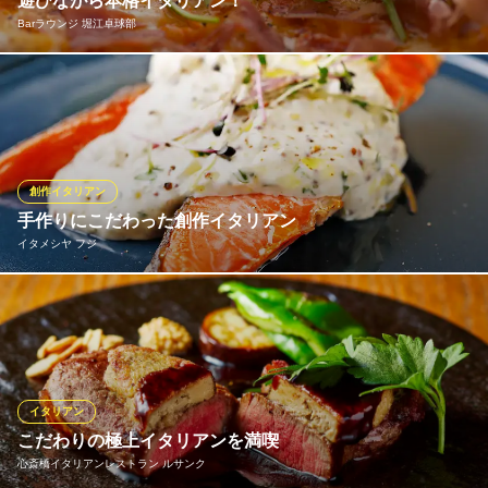
遊びながら本格イタリアン！
Barラウンジ 堀江卓球部
3週間ごとに季節メニューを変えてご提供！ 「しらすととびっこ
の柚子胡椒オイルパスタ」「ロマーナピッツァ」「納豆とオクラ
とシラスのアヒージョ」など、その季節の旬素材を使用♪ボードゲ
ームや卓球をしながらつまむ料理とドリンクは絶品！
創作イタリアン
Barラウンジ 堀江卓球部
手作りにこだわった創作イタリアン
食べて遊べる卓球バー
イタメシヤ フジ
大阪メトロ四つ橋線四ツ橋駅 徒歩4分
大阪府大阪市西区南堀江1-22-18 ナイロンビル2F
15時から飲める手作りにこだわったイタリアンのお店。 美味しい
ものを18種のワインと一緒に楽しめるお店が心斎橋に♪ 絶品のソ
ースと炭火焼きの肉料理を◎
イタメシヤ フジ
イタリアン
イタリアン ステーキ
こだわりの極上イタリアンを満喫
大阪メトロ長堀鶴見緑地線長堀橋駅 徒歩4分
心斎橋イタリアンレストラン ルサンク
大阪府大阪市中央区東心斎橋1-6-10 リップル周防町1F