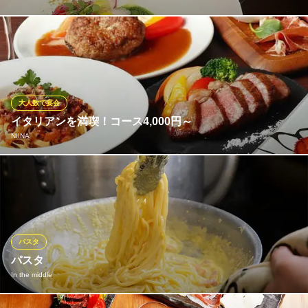
その時々に仕入れた旬の食材をふんだんに使用したシェフ渾身の
コース料理が大人気★見た目も美しく芸術的なお料理の数々は、
デートや記念日のご利用にも最適◎特に女性の皆様から大変ご好
評いただいております。
大人数で宴会
La Galloise（ラ・ギャロワーズ）
イタリアンを満喫！コース4,000円～
人気イタリアン パスタ
NIINA
大阪メトロ四つ橋線四ツ橋駅 徒歩3分
大阪府大阪市西区新町1-23-2 TBビル1F
女子会やちょっとしたお集まりには、パーティープランがお勧め
◎前菜やアヒージョ、マルゲリータ、パスタなど、シェフ渾身の
イタリアンを味わえるコースが4,000円～3種ご用意しておりま
す！ご予算やシーンに応じてお選びください。
パスタ
NIINA
パスタ
朝まで楽しめるバー
In the middle
大阪メトロ御堂筋線心斎橋駅 徒歩3分
大阪府大阪市中央区東心斎橋1-19-8 日宝プロムナード1F