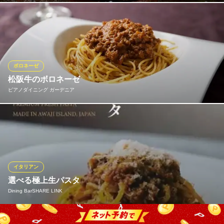
空間だけでなく料理でも贅沢な気分を満喫していただけるよう、
選りすぐりの黒毛和牛を使った逸品を多彩にご用意しておりま
す。柔らかいフィレ肉をシンプルに焼き上げたステーキは1番人気
のメニュー。ハラミを使った肉厚ステーキや希少なハネシタのサ
ラダ仕立てなど、黒毛和牛ならではのコクと旨味を存分にご堪能
ボロネーゼ
ください。
松阪牛のボロネーゼ
ピアノダイニング ガーデニア
心斎橋イタリアンレストラン ルサンク
心斎橋隠れ家イタリアン
ボロネーゼの旨味と甘みを引き出したジューシーなパスタ
大阪メトロ長堀鶴見緑地線心斎橋駅 徒歩3分
大阪府大阪市中央区東心斎橋1-19-15 鰻谷ブロックB1
ピアノダイニング ガーデニア
イタリアン＆ピアノ演奏
大阪メトロ御堂筋線心斎橋駅5番出口 徒歩3分
イタリアン
大阪府大阪市中央区東心斎橋1-12-19 エイトビルディング2F
選べる極上生パスタ
Dining BarSHARE LINK
当店のおすすめの一品は極上生パスタ！