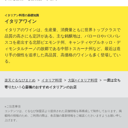
イタリアン料理の基礎知識
イタリアワイン
イタリアのワインは、生産量、消費量ともに世界トップクラスで
品質の高さにも定評がある。主な銘醸地は、バローロやバスバレ
スコを産出する北部ピエモンテ州、キャンティやブルネッロ・デ
ィモンタルチーノの故郷である中部トスカーナ州など。最近は造
り手の個性を追求した高品質、高価格のワインも多く登場してい
る。
楽天ぐるなびまとめ
イタリア料理
大阪×イタリア料理
一度は立ち
寄りたい！心斎橋のおすすめイタリアンのお店
※ご注意事項
コンテンツは、ぐるなび加盟店より提供された店舗情報を再構成して制作しております。掲
載時の情報のため、ご利用の際は、各店舗の最新情報をご確認くださいますようお願い申し
上げます。