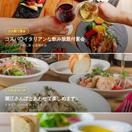
トマト・クリーム・オイルベースなどバラエティ豊かな味からお
選びいただけます♪ソースがパスタと絡み合い、相性抜群です◎ま
たシェフがお好みのパスタを作ることもできますのでお気軽にお
声がけください。
※こちらは夜のみのこだわりです。
少人数で宴会
コスパ◎イタリアンな飲み放題付宴会
In the middle
メーメのイタめし家 心斎橋本店
ステーキでヘルシーを
大阪メトロ四つ橋線四ツ橋駅 徒歩4分
大阪府大阪市西区新町1-20-16 メゾンドール新町1F
カジュアルに本格イタリアンを味わっていただきたいとの思い
で、2時間飲み放題付のリーズナブルなコースを多数ご用意いたし
ました。おすすめは、パスタもピザも、シェフの自信作を盛り込
んだ全10品の『定番コース』。5,000円（税込）でコスパもバツグ
ン！次々と運ばれるメニューは、どれも満足すること間違いな
パスタランチ
し！
堀江さんぽとあわせて楽しめます♪
イタリアンバール N（エンネ）
メーメのイタめし家 心斎橋本店
心斎橋のイタリアンバル
当店のランチはパスタ2種またはリゾットなどの日替わりメニュー
地下鉄心斎橋駅南6番出口エスカレーター 徒歩1分
大阪府大阪市中央区東心斎橋1-19-3 横山ビル2F
全3種から選べるスタイルです。例えば、ある日のランチは「ベー