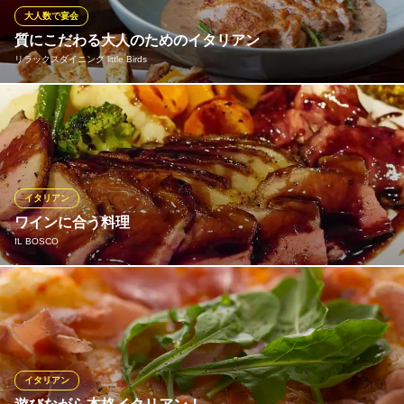
り。四季折々の食材で彩る皿など魅惑の料理をご堪能ください。
大人数で宴会
質にこだわる大人のためのイタリアン
薪窯イタリアンレストラン it．oven
リラックスダイニング little Birds
ホテル内最旬イタリアン
大阪メトロ千日前線西長堀駅 徒歩2分
大阪府大阪市西区新町4-6-20
飲み会にぴったりのコースは、前菜盛り合わせ、お野菜のグリル
やパスタ、旬魚＆国産牛など厳選食材で彩る大満足の内容。人気
のチーズフォンデュコースはリーズナブル。ワンランク上の贅沢
なコースは大人の宴会に人気です。本当に旬物だけを使うため、
料理内容は日によって変化。毎日でも飽きないラインナップが魅
イタリアン
力です。
ワインに合う料理
IL BOSCO
リラックスダイニング little Birds
心斎橋隠れ家イタリアン
旬食材を活かした料理とワインの相性をお楽しみください。
大阪メトロ御堂筋線心斎橋駅 徒歩2分
大阪府大阪市中央区西心斎橋1-8-6 ステージ9イーストビルB1
IL BOSCO
イタリアンとワイン
大阪メトロ四つ橋線本町駅 徒歩6分
イタリアン
大阪府大阪市西区新町1-14-39 三恵ビル1F