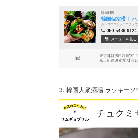
韓国料理
韓国個室横丁 ハ
カンコクコシツヨコチョウ
050-5486-9124
メニューを見る
東京都新宿区西新宿1-1
住所
京王新線 新宿駅 徒歩1
3.
韓国大衆酒場 ラッキーソ
チュクミ
サムギョプサル