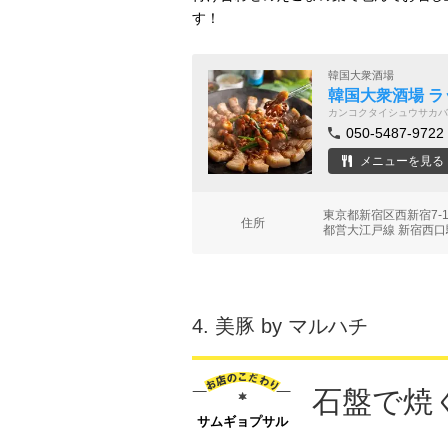
す！
韓国大衆酒場
韓国大衆酒場 ラ
カンコクタイシュウサカバ
050-5487-9722
メニューを見る
東京都新宿区西新宿7-1
住所
都営大江戸線 新宿西口
4.
美豚 by マルハチ
石盤で焼
サムギョプサル