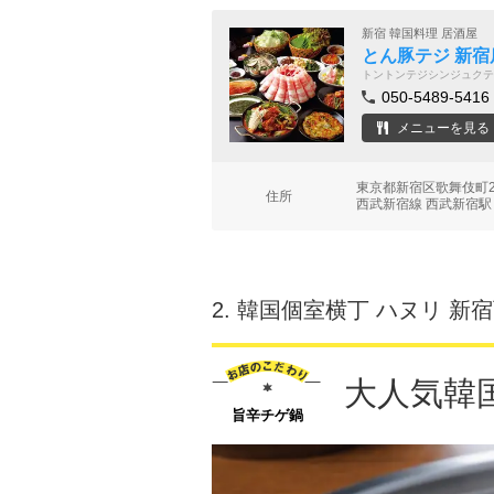
新宿 韓国料理 居酒屋
とん豚テジ 新宿
トントンテジシンジュクテ
050-5489-5416
メニューを見る
東京都新宿区歌舞伎町2-
住所
西武新宿線 西武新宿駅
2.
韓国個室横丁 ハヌリ 新
大人気韓
旨辛チゲ鍋