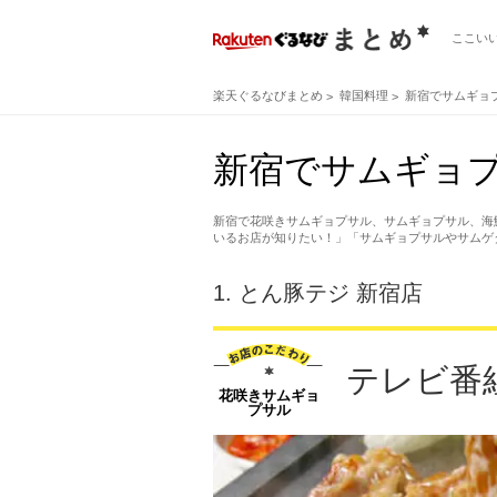
ここい
楽天ぐるなびまとめ
韓国料理
新宿でサムギョ
新宿でサムギョプ
新宿で花咲きサムギョプサル、サムギョプサル、海
いるお店が知りたい！」「サムギョプサルやサムゲ
1.
とん豚テジ 新宿店
テレビ番
花咲きサムギョ
プサル