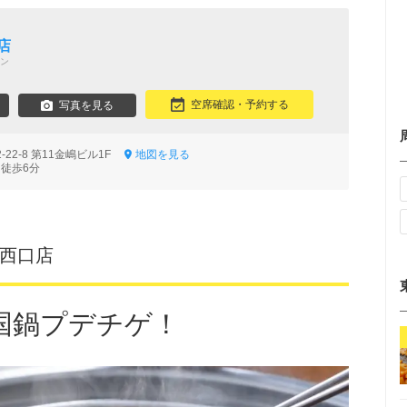
店
ン
空席確認・予約する
写真を見る
22-8 第11金嶋ビル1F
地図を見る
 徒歩6分
宿西口店
国鍋プデチゲ！