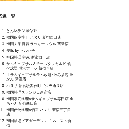
15選一覧
とん豚テジ 新宿店
韓国個室横丁 ハヌリ 新宿西口店
韓国大衆酒場 ラッキーソウル 西新宿
美豚 by マルハチ
韓国料理 韓家 新宿西口店
サムギョプサル＆チーズタッカルビ 食
べ放題 明洞ポチャ 新宿本店
生サムギョプサル食べ放題×飲み放題 豚
かん 新宿店
ハヌリ 新宿歌舞伎町ゴジラ通り店
韓国料理スランジェ新宿店
韓国家庭料理×サムギョプサル専門店 金
ちゃん 新宿西口店
韓国伝統料理×個室 ハヌリ 新宿三丁目
店
韓国酒場ビアガーデン ルミネエスト新
宿