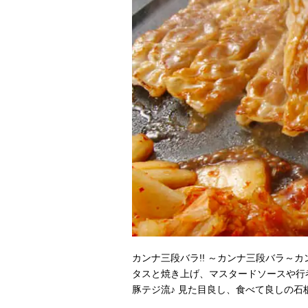
カンナ三段バラ!! ～カンナ三段バラ～
タスと焼き上げ、マスタードソースや行
豚テジ流♪ 見た目良し、食べて良しの