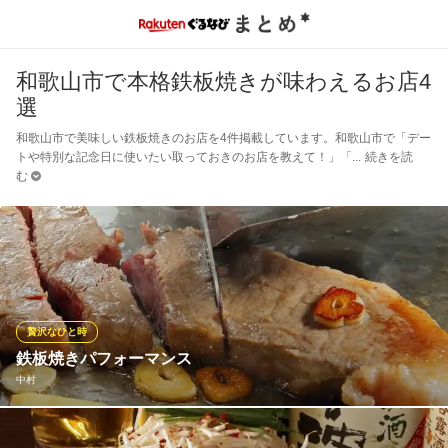
和歌山市で本格鉄板焼きが味わえるお店4
選
和歌山市で美味しい鉄板焼きのお店を4件掲載しています。和歌山市で「デー
トや特別な記念日に使いたい取っておきのお店を教えて！」「
続きを読
む
贅沢なひと時
鉄板焼きパフォーマンス
中村
職人がお客様の目の前で食材を焼いてご提供いたします。 鉄板焼