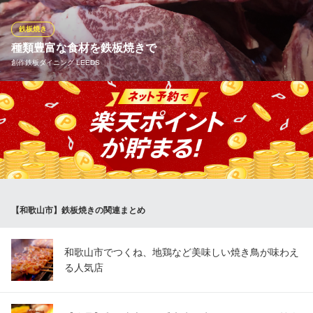
MEAT or FISH？ OGINはなれ
鉄板焼き
鉄板焼き 鮮魚とお肉
種類豊富な食材を鉄板焼きで
ＪＲ和歌山駅 徒歩11分
創作鉄板ダイニング LEEDS
和歌山県和歌山市吉田602 ヤマイチプラザ吉田1F
名物の「ジャンボハラミ串」をはじめ、バラエティー豊かな鉄板
焼を楽しめるお店。一品料理も充実の品ぞろえです。 その日のお
すすめを店内入り口の黒板でご案内！
※こちらは夜のみのこだわりです。
創作鉄板ダイニング LEEDS
創作鉄板焼き料理
【和歌山市】鉄板焼きの関連まとめ
ＪＲ紀勢本線紀和駅 徒歩7分
和歌山県和歌山市中之島2057 A夢Zビル1F
和歌山市でつくね、地鶏など美味しい焼き鳥が味わえ
る人気店