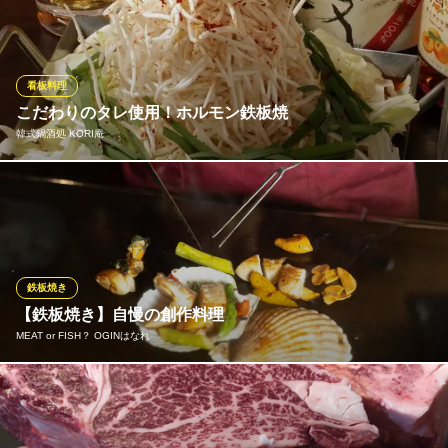
き個室で、厳選食材と職人の腕を存分にお楽しみください！
中村
ステーキ・高級鉄板焼
看板料理
ＪＲ和歌山駅 徒歩15分
こだわりのタレ使用！ホルモン鉄板焼
和歌山県和歌山市吉田865
韓式鍋酒処 KORI庵
当店の特製ホルモン鉄板焼のタレは15種類の原料でブレンドされ
たもの。本場韓国のソウルスタイルそのものです。 研究に研究を
重ね、本国に何度も足を運び完成させたタレは、他の追従を許さ
ないものになりました。 たくさんの野菜と、てっちゃんがよくか
らみ、ガッツリいけます！
鉄板焼き
【鉄板焼き】自慢の創作料理
韓式鍋酒処 KORI庵
MEAT or FISH？ OGINはなれ
韓式もつ鍋
南海線和歌山市駅 車5分
和歌山県和歌山市東鍛冶屋町19
厳選素材の鉄板焼きや創作鉄板料理の数々！ 新鮮な魚介類に和牛
などの厳選素材を鉄板で焼くことで旨味をとじこめストレートに
厳選素材の味が引き出せます。