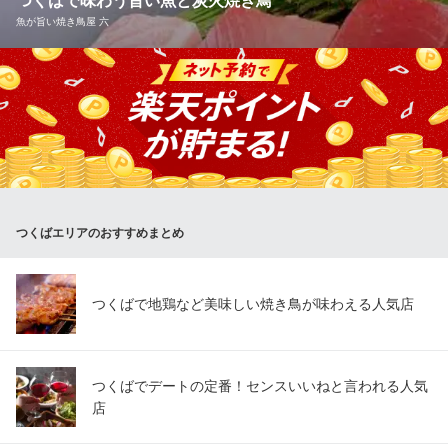
つくばで味わう旨い魚と炭火焼き鳥
茨城県つくば市天久保1-6-2 六本木ビルA
魚が旨い焼き鳥屋 六
修行を積んだ職人が厳選した旬の食材が光る！ 旨い魚を使った自
慢料理と香ばしく炭火で焼き上げた焼き鳥！
魚が旨い焼き鳥屋 六
旨い魚と炭火焼き鳥
つくばエクスプレスつくば駅 徒歩2分
茨城県つくば市吾妻1-8-10 BiViつくば3F
つくばエリアのおすすめまとめ
つくばで地鶏など美味しい焼き鳥が味わえる人気店
つくばでデートの定番！センスいいねと言われる人気
店