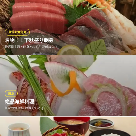
料理長が直接市場で仕入た新鮮な食材をご用意しています！
日本酒と旬肴 つくば好坊
全国各地の日本酒有り
つくばエクスプレス研究学園駅 徒歩1分
直送新鮮魚介
茨城県つくば市研究学園5-8-3 アルファビル1F
名物！！下駄盛り刺身
厳選日本酒・刺身とおでん 洞峰はなび
朝の市場をウロウロ…新鮮な旬の魚を是非ご堪能ください。
厳選日本酒・刺身とおでん 洞峰はなび
一年中おでん屋＿魚処
つくばエクスプレスつくば駅 車5分
鮮魚
茨城県つくば市二の宮2-14-15
絶品海鮮料理
茨城の旬 海鮮 地酒 むらさき
茨城以外からも旬の魚介類を用意しております。