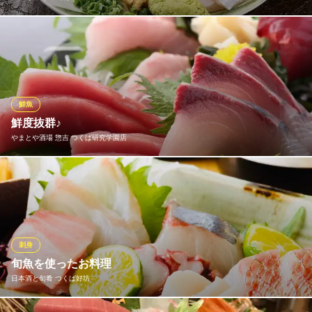
茨城県産を中心に厳選した旬の魚を使用し、職人が丁寧に仕上げ
る鮮度抜群のお刺身。華やかな盛り合わせは宴会、接待、デート
にも華を添えます。焼き物や逸品料理など海鮮和食を豊富に取り
揃え、こだわりの地酒や日本酒との相性も抜群。洗練された空間
で、贅沢な海の恵みを幅広いシーンでお楽しみください。
鮮魚
鮮度抜群♪
青山 がらり つくば店
やまとや酒場 惣吉 つくば研究学園店
居酒屋 つくば 和食
つくばエクスプレスつくば駅 徒歩1分
茨城県つくば市吾妻1-6-1 トナリエつくばスクエアQ't3F
旬な魚介類を毎日市場から仕入れています♪ 鮮度抜群な料理を是
非！！
やまとや酒場 惣吉 つくば研究学園店
研究学園海鮮焼鳥居酒屋
刺身
つくばエクスプレス研究学園駅 徒歩4分
旬魚を使ったお料理
茨城県つくば市研究学園5-15-8
日本酒と旬肴 つくば好坊