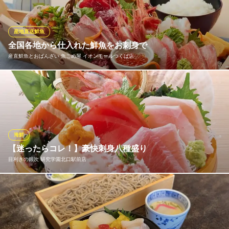
茨城の旬 海鮮 地酒 むらさき
つくば海鮮・地酒の店
つくばエクスプレスつくば駅 徒歩1分
産地直送鮮魚
茨城県つくば市吾妻1-8-10 BiViつくば3F
全国各地から仕入れた鮮魚をお刺身で
産直鮮魚とおばんざい 魚こめ屋 イオンモールつくば店
当店の自慢は鮮度抜群の魚介。全国各地の漁場から届く、獲れた
てのお魚を提供します。一口食べてわかるお刺身の旨み、ぷりっ
ぷりの歯応え、大ぶりにカットされたボリューム感！
産直鮮魚とおばんざい 魚こめ屋 イオンモールつくば店
海鮮
新鮮鮮魚のレストラン
【迷ったらコレ！】豪快刺身八種盛り
ＪＲ常磐線荒川沖駅 徒歩41分
目利きの銀次 研究学園北口駅前店
茨城県つくば市稲岡66-1 イオンモールつくば1F
『豪快刺身八種盛り』海の幸を贅沢に使い、豪快に盛り付けたイ
チオシの刺身盛り。まぐろやサーモンなど色んな魚介を楽しむな
らこちらがおすすめ！2～3名で美味しく楽しめます♪おいしい魚料
理をぜひ当店でご堪能ください。※季節や仕入れの状況により内容