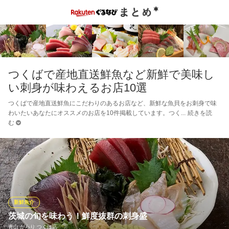
つくばで産地直送鮮魚など新鮮で美味し
い刺身が味わえるお店10選
つくばで産地直送鮮魚にこだわりのあるお店など、新鮮な魚貝をお刺身で味
わいたいあなたにオススメのお店を10件掲載しています。つく
続きを読
む
新鮮魚介
茨城の旬を味わう！鮮度抜群の刺身盛
青山 がらり つくば店