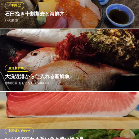
が変わる場合があります。
十割そば
石臼挽き十割蕎麦と海鮮丼
目利きの銀次 研究学園北口駅前店
いの瀬 凜
浜焼や刺身等海鮮居酒屋
つくばエクスプレス研究学園駅 徒歩3分
茨城県つくば市研究学園5-13-11 2F
日本料理の職人が創る、『契約農家常陸秋蕎麦・栃木県産蕎麦
粉』使用の石臼挽き十割蕎麦。 当日市場から仕入れた新鮮鮮魚を
贅沢に使用した海鮮丼。
いの瀬 凜
直送新鮮魚介
日本料理・十割蕎麦
大洗近港から仕入れる新鮮魚♪
つくばエクスプレスつくば駅A1番出口 徒歩13分
海鮮問屋 おもてなし TSUKUBA
茨城県つくば市春日2-12-8
こだわりの食材をお造りでご提供致します♪美味しいお魚はお酒も
進みます！！ぜひご来店時はご賞味下さい♪
海鮮問屋 おもてなし TSUKUBA
海鮮居酒屋/宴会/鍋
刺身盛り合わせ
つくばエクスプレスつくば駅 車5分