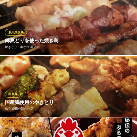
千葉県富里市七栄150-8
一般鶏に比べて脂肪融点が低くやわらかい食感の楽美鶏を使用し
た焼き鳥は、一本一本丁寧に焼き上げます。また、タレ・塩にも
こだわり、上質な鶏肉の味を更に美味しく仕上げています。 売り
切れ御免の限定串は、1羽から取れる量が少ないため、お早めにご
注文下さい。
炭火焼き鳥
錦爽どりを使った焼き鳥
とり鉄 成田店
焼きとり・串かつ 串ノ丈
ヤキトリダイニング
ＪＲ成田線成田駅 徒歩1分
千葉県成田市花崎町816-23 山田ビル1F
鮮度抜群の『錦爽どり』を、1本1本丁寧に串打ちしたこだわりの
焼き鳥。注文を受けてから炭火で丁寧に焼き上げ、ジューシーで
旨味が詰まった味わいに仕上げます。変わり種の焼鳥もありま
す！お気軽にお声がけ下さい。
国産鶏
焼きとり・串かつ 串ノ丈
国産鶏使用のやきとり
体に優しい串揚げ居酒屋
鳥玄 成田公津の杜店
ＪＲ成田線成田駅 徒歩3分
千葉県成田市花崎町529-2
鶏肉はすべて岩手県産の国産鶏を使用。 みちのくの厳しい寒さ
を耐え抜いた、厳選された若鶏・ひな鶏を手間とひまと情熱をか