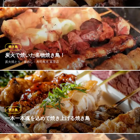
鷹正の自慢は、地元・千葉県の香取市佐原から取り寄せる地域ブ
ランド鶏『錦爽どり』のやきとりです。こだわりの飼料と自然い
っぱいの環境に育まれた錦爽鶏は、やわらかくジューシーな食べ
ごたえや深いコク、歯ざわり良く薄い皮などが特徴です。肉汁を
たっぷり閉じ込め、香ばしく焼き上げてご提供いたします。
焼き鳥
炭火で焼いた名物焼き鳥！
やきとり鷹正
炭火焼とり・釜めし・寿司鳥丈 富里店
朝まで営業！成田焼き鳥
ＪＲ成田線成田駅東口 徒歩2分
千葉県成田市花崎町845-1
当店の焼き鳥・水郷鶏はすべて炭火焼き（一部藁もありますが･･･
これもめちゃくちゃ美味しいんです！） 強い火力で一気に炙った
り、じっくり焼いたり、料理によって調理法も様々！ すべては
「うまい」の笑顔を見るために。こだわりの鶏料理をぜひ鳥丈富
里店でご試食ください！
焼き鳥
一本一本魂を込めて焼き上げる焼き鳥
炭火焼とり・釜めし・寿司鳥丈 富里店
とり鉄 成田店
食事のみでもok居酒屋
ＪＲ成田駅 車10分