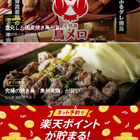
けて一本一本を串にしていきます。これぞ『プロのやきとり』！
串刺師職人の愛情をたくさん詰め込んだ『プロの一本』は必ず
感動を与えてくれます！！
名物料理
進化した国産焼き鳥が旨い！
鳥玄 成田公津の杜店
三代目鳥メロ 成田駅前店
やきとりともつ鍋
京成本線公津の杜駅 徒歩5分
千葉県成田市公津の杜1-2-9 FUJIビル102
鳥メロの焼鳥が、さらにおいしく進化しました。看板商品の焼き
鳥は、国産チルド原料を使用し、仕込みから焼きまで工程を一
新。冷凍に頼らないチルドならではの鮮度と旨みで、ささみ串は
しっとり、レバー串は濃厚な味わいに。ひと口食べれば違いが分
かる、鳥メロ自慢の焼き鳥をぜひご堪能ください。
オリジナル
究極の焼き鳥「奥州美鶏」が旨い
三代目鳥メロ 成田駅前店
とり鉄 成田 ２号店
成田居酒屋宴会大人数
ＪＲ成田線成田駅 徒歩1分
千葉県成田市花崎町839-1 フローラル花咲ビル2F
◆奥州美鶏の黒焼き きめ細かく歯ごたえのある肉質『奥州美鶏』
を特製の黒鶏油で炙りました。 少しレアな状態で熱々の鉄板に乗
せてご提供致します。お好みで九州醤油と柚子胡椒でお召し上が
りください。