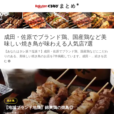
成田・佐原でブランド鶏、国産鶏など美
味しい焼き鳥が味わえる人気店7選
【あなたはタレ派？塩派？】成田・佐原でブランド鶏、国産鶏などにこだわ
りのある、美味しい焼き鳥のお店を7件掲載しています。成田・
続きを読
む
焼き鳥
【地域ブランド地鶏】錦爽鶏の焼鳥◎
やきとり鷹正