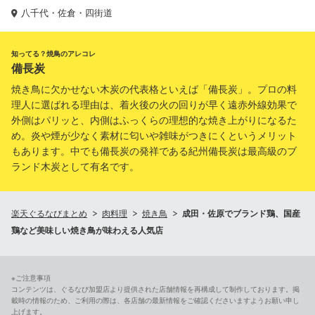
八千代・佐倉・四街道
知ってる？焼鳥のアレコレ
備長炭
焼き鳥に欠かせない木炭の代表格といえば「備長炭」。プロの料
理人に選ばれる理由は、着火後の火の回りが早く遠赤外線効果で
外側はパリッと、内側はふっくらの理想的な焼き上がりになるた
め。炎や煙が少なく素材に匂いや雑味がつきにくというメリット
もあります。中でも備長炭の発祥である紀州備長炭は最高級のブ
ランド木炭として有名です。
楽天ぐるなびまとめ
肉料理
焼き鳥
成田・佐原でブランド鶏、国産
鶏など美味しい焼き鳥が味わえる人気店
※ご注意事項
コンテンツは、ぐるなび加盟店より提供された店舗情報を再構成して制作しております。掲
載時の情報のため、ご利用の際は、各店舗の最新情報をご確認くださいますようお願い申し
上げます。