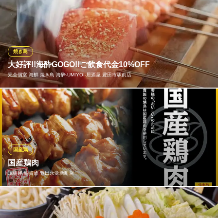
精一杯に来たら、まずは 精一杯名物《手ごねつくね》
名鉄豊田線豊田市駅 徒歩3分
愛知県豊田市西町5-34
こだわりの具材と、焼師こだわりの焼き加減で作り上げた超絶う
まい絶品手ごねつくね！ 塩・タレ・軟骨・テリマヨ・黄身ソー
ス・梅しそ・辛味噌いろんな味をご堪能ください！
焼き鳥
ヤキトリダイニング 精一杯 九号店
大好評!!海酔GOGO!!ご飲食代金10%OFF
名物鶏鍋と手ごねつくね
完全個室 海鮮 焼き鳥 海酔‐UMIYOI‐居酒屋 豊田市駅前店
愛知環状鉄道線三河豊田駅 徒歩3分
愛知県豊田市御幸本町1-210
まだまだ海酔にご来店されてない方、リピーター様にお得な【ご
飲食代金から10%OFF※金土祝前5％OFF】平日週末問わず全日ご
利用できますので、ぜひこの機会にご利用ください。詳しい期間
はクーポンをご確認ください。皆さまのご来店を心よりお待ちし
ています！
国産鶏
国産鶏肉
完全個室 海鮮 焼き鳥 海酔‐UMIYOI‐居酒屋 豊田市駅前店
焼鳥屋 鳥貴族 豊田永覚新町店
海鮮/完全個室/居酒屋
名鉄三河線豊田市駅 徒歩1分
愛知県豊田市若宮町2-25-1 Z BLDG3F
おいしい焼鳥は鮮度が大事。価格・味わいともに 満足いただける
焼鳥を追求した結果、 鳥貴族の焼鳥は国産鶏肉を使用しておりま