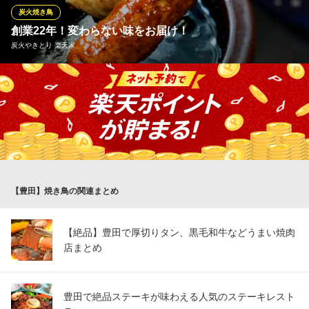
焼鳥屋 鳥貴族 豊田市駅東口店（愛知県）
炭火焼き鳥
焼鳥
創業22年！変わらない味をお届け！
名鉄三河線豊田市駅東口 徒歩1分
炭火やきとり 楽天家
愛知県豊田市西町1-2 2F
創業22年より変わらない味わいのタレは、たまり醤油とみりん、
ざらめ等を独自のブレンドで毎日継ぎ足している自慢のタレで
す。今日よりも明日、明日よりも明後日…継ぎ足すたびに旨味が
どんどん増していきます♪タレの串焼き当店No.1は言わずもがな
「つくね」！一度揚げてから焼くので食感◎甘辛いタレが絡んだ
絶品です♪
【豊田】焼き鳥の関連まとめ
炭火やきとり 楽天家
焼き鳥 個室 宴会
愛知環状鉄道線新豊田駅 徒歩3分
【絶品】豊田で厚切りタン、黒毛和牛などうまい焼肉
愛知県豊田市西町6-2-3
店まとめ
豊田で絶品ステーキが味わえる人気のステーキレスト