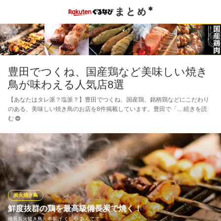
豊田でつくね、国産鶏など美味しい焼き
鳥が味わえる人気店8選
【あなたはタレ派？塩派？】豊田でつくね、国産鶏、銘柄鶏などにこだわり
のある、美味しい焼き鳥のお店を8件掲載しています。豊田で「
続きを読
む
炭火焼き鳥
鮮度抜群の鶏を最高級備長炭で焼く！
備長炭火焼き鳥・串揚げ くしや あんてて