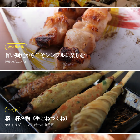
毎日一本ずつ丁寧に手打ちする鶏肉を、最高級の備長炭で豪快に
焼き上げます。強火で旨味を閉じ込め、外はパリッと香ばしく、
中は驚くほどジューシー。長年の経験が宿る絶妙な火入れは、一
口食べれば違いがわかります。今夜は魂がこもった焼き鳥で乾杯
しませんか？個室・団体予約はお早めにお電話ください。
炭火焼き鳥
旨い鶏だからこそシンプルに楽しむ
備長炭火焼き鳥・串揚げ くしや あんてて
焼鳥はなみづき
備長炭火焼き鳥と串揚げ
名鉄三河線豊田市駅 徒歩2分
愛知県豊田市昭和町4-46
使用しているのは、地元奥三河で育った芳醇な鶏肉。特有の臭み
がなく、本来の旨みが引き立つシンプルな調理が映えます。身が
ぎゅっと引き締まった鶏肉を、備長炭で一つひとつ丁寧に焼き上
げました。「かしわ」「だきみ」「キンカン醤油漬け」は、ぜひ
お召し上がりいただきたい逸品です。日本酒と共にお楽しみくだ
つくね
さい。
精一杯名物《手ごねつくね》
ヤキトリダイニング 精一杯 九号店
焼鳥はなみづき
備長炭で焼き上げる焼鳥