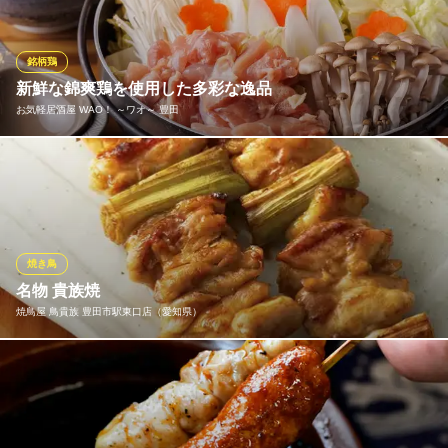
す。
焼鳥屋 鳥貴族 豊田永覚新町店
銘柄鶏
焼鳥
新鮮な錦爽鶏を使用した多彩な逸品
愛知環状鉄道線末野原駅 徒歩19分
お気軽居酒屋 WAO！ ～ワオ～ 豊田
愛知県豊田市永覚新町4-88
当店で仕入れる鶏肉は全て錦爽鶏。錦爽鶏は自然豊かな環境でス
トレスなく育てられ、運動量も多いので脂肪が少なく、程よい弾
力を楽しめる人気の鶏肉です。朝引きのもののみ仕入れているの
で鮮度は抜群！そんな鶏肉を使用した料理はどれも絶品◎「タッ
カンマリ」や「焼き鳥」など当店自慢のメニューをぜひご堪能く
焼き鳥
ださい。
名物 貴族焼
焼鳥屋 鳥貴族 豊田市駅東口店（愛知県）
お気軽居酒屋 WAO！ ～ワオ～ 豊田
豊田市駅近の気軽居酒屋
一串に90gという大きさを誇る「名物 貴族焼」は鳥貴族のこだわ
愛知環状鉄道線新豊田駅 徒歩5分
愛知県豊田市小坂本町1-13-4 教育ビル1F
り。 鳥貴族の圧倒的な人気No.1メニューです。 おいしくて大きな
焼鳥でお客様も満足していただけると信じています。