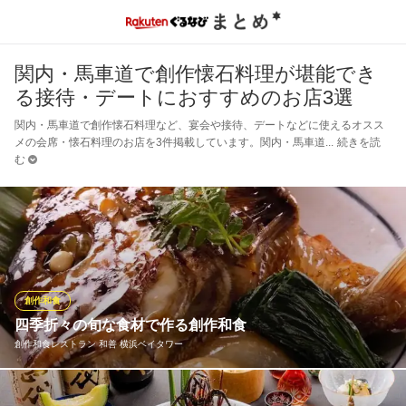
関内・馬車道で創作懐石料理が堪能でき
る接待・デートにおすすめのお店3選
関内・馬車道で創作懐石料理など、宴会や接待、デートなどに使えるオスス
メの会席・懐石料理のお店を3件掲載しています。関内・馬車道
続きを読
む
創作和食
四季折々の旬な食材で作る創作和食
創作和食レストラン 和善 横浜ベイタワー
地元・神奈川県産の野菜や国産牛を使用した丁寧かつ繊細な創作