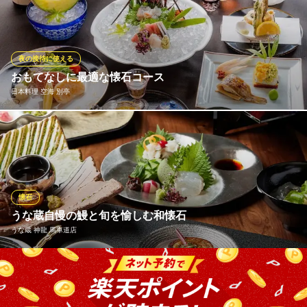
和食です。 新鮮な魚介類などの地元食材や四季折々の旬な食材で
作る創作和食料理を日本各地の銘酒とともにお楽しみ下さい！
創作和食レストラン 和善 横浜ベイタワー
夜の接待に使える
和食レストラン
おもてなしに最適な懐石コース
みなとみらい線馬車道駅 徒歩4分
日本料理 空海 別亭
神奈川県横浜市中区海岸通5-25-3 アパホテル＆リゾート〈横浜ベイタワー〉1F
当店では、大切な方へのおもてなしに最適な懐石料理をご用意し
ております。四季折々の味覚をふんだんに使用した季節のコース
やすっぽん、とらふぐのお鍋などバリエーション豊かに取り揃え
ております。各コースでは、飲み放題をお付けすることも可能。
苦手なお料理の変更なども、お気軽にご相談ください。
懐石
うな蔵自慢の鰻と旬を愉しむ和懐石
日本料理 空海 別亭
うな蔵 神龍 馬車道店
季節食材と豊富な地酒
ＪＲ根岸線関内駅北口 徒歩5分
神奈川県横浜市中区弁天通3-48 弁三ビル1F
うな蔵の親方である音部が監修し、熟練の技を活かして作る懐石
料理。旬の食材を取り入れた季節感溢れる一品と、ひつまぶしor
鰻丼を楽しめる和食懐石となっております。皿の上で魅せる四季