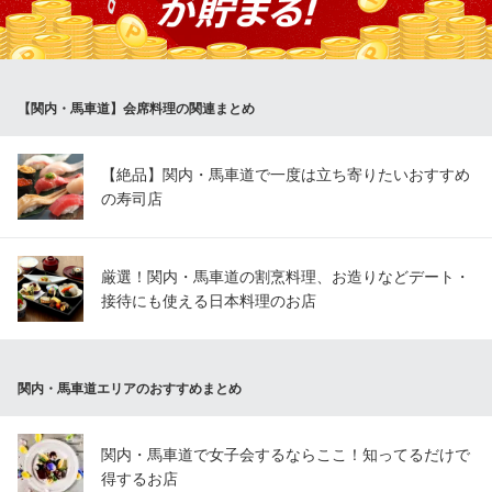
の移ろいをお楽しみください。時節に合わせた食材を使用するた
め季節毎に内容を変えてご提供いたします。
うな蔵 神龍 馬車道店
【関内・馬車道】会席料理の関連まとめ
馬車道の地焼き鰻・会席
ＪＲ関内駅北口 徒歩5分
神奈川県横浜市中区常盤町4-47 ニューイナズマビルB1
【絶品】関内・馬車道で一度は立ち寄りたいおすすめ
の寿司店
厳選！関内・馬車道の割烹料理、お造りなどデート・
接待にも使える日本料理のお店
関内・馬車道エリアのおすすめまとめ
関内・馬車道で女子会するならここ！知ってるだけで
得するお店