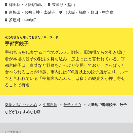
梅田駅・大阪駅周辺
東通り・堂山
東梅田・お初天神・太融寺
（大阪）福島・野田・中之島
茶屋町・中崎町
点心好きなら知っておきたいキーワード
宇都宮餃子
宇都宮市を代表するご当地グルメ。戦後、旧満州からの引き揚げ
者が本場の餃子の製法を持ち込み、広まったと言われている。宇
都宮餃子は、白菜など野菜をたっぷり使用しており、さっぱりと
食べられることが特徴。市内には200店以上の餃子店があり、ルー
ツと言われている「宇都宮みんみん」は多くの観光客が押し寄せ
ることで有名。
楽天ぐるなびまとめ
中華料理
餃子・点心
北新地で海老餃子、餃子
などがおすすめなお店
※ご注意事項