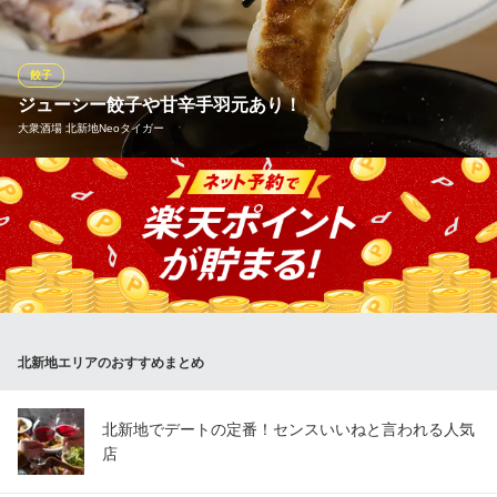
イルと塩で、素材そのものの味をお楽しみください。その後は、
個性が光る4種類の自家製タレで、味の変化を堪能するのも一興で
す。
餃子
ジューシー餃子や甘辛手羽元あり！
スタンドシャン食－OSAKA北新地－ Champagne ＆ GYOZ
大衆酒場 北新地Neoタイガー
A BAR
シャンパンと餃子で乾杯
ＪＲ東西線北新地駅 徒歩1分
タイガーには何をもってもご賞味いただきたい名物料理がござい
大阪府大阪市北区曾根崎新地1-5-9 谷安プレジールビル1F
ます！「タイガー餃子」、「手羽元揚げ」の2大看板メニューに、
店内仕込みの自慢の「牛たたき」、売り切れ続出の「まぐろのぶ
つ」、牛サーロイン「361ステーキ」、迷ったらこれらがオススメ
◎また、格安で飲める様々なドリンクも当店の自慢です。
大衆酒場 北新地Neoタイガー
北新地エリアのおすすめまとめ
個室ネオ大衆酒場
ＪＲ東西線北新地駅 徒歩1分
大阪府大阪市北区曾根崎新地1-11-7
北新地でデートの定番！センスいいねと言われる人気
店