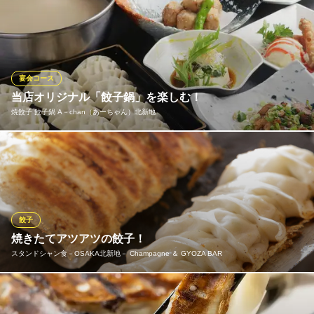
当店自慢の焼き餃子の他にも、エビ蒸し餃子も外せない一品で
す！ 黒酢とレモンを合わせた自家製タレに付けてどうぞ♪
餃子 唐揚げ 紅鯨 北新地店
コスパ抜群な餃子居酒屋
宴会コース
ＪＲ東西線北新地駅 徒歩2分
当店オリジナル「餃子鍋」を楽しむ！
大阪府大阪市北区曽根崎新地1-6-24
焼餃子 餃子鍋 A－chan（あーちゃん）北新地
当店のコース料理は名物の餃子鍋が楽しめます！満州仕込、３代
に渡り受け継がれてきた伝統の手作り餃子。国内産牛肉と沖縄産
うかじ豚の合挽きを使い、大小の太さに切り分けたネギだけで作
った餡と、製麺所と共同開発をしたモチモチでツルツルの破れに
くい皮。この食感はやみつきになります！飲み放題付4,000円よ
餃子
り！
焼きたてアツアツの餃子！
スタンドシャン食－OSAKA北新地－ Champagne ＆ GYOZA BAR
焼餃子 餃子鍋 A－chan（あーちゃん）北新地
北新地 餃子鍋専門店
豚肉の旨味を最大限に引き出した餡は、ニンニクの有無をお選び
ＪＲ東西線北新地駅 徒歩6分
大阪府大阪市北区曽根崎新地1-2-1 2F
いただける「シャン食ギョウザ」。 まずは、香り高いトリュフオ