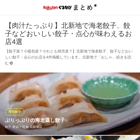
【肉汁たっぷり】北新地で海老餃子、餃
子などおいしい餃子・点心が味わえるお
店4選
【餃子派？小籠包派？それとも焼売派？】北新地で海老餃子、餃子などおい
しい餃子・点心のお店を4件掲載しています。北新地で「おしゃ
続きを読
む
海老餃子
ぷりっぷりの海老蒸し餃子♪
餃子 唐揚げ 紅鯨 北新地店