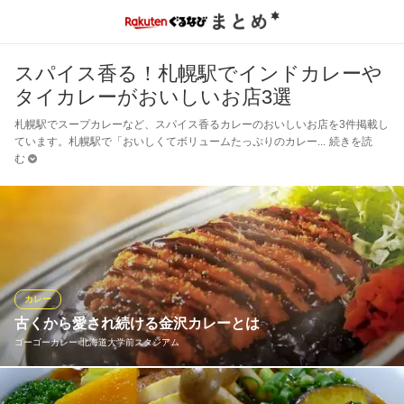
スパイス香る！札幌駅でインドカレーや
タイカレーがおいしいお店3選
札幌駅でスープカレーなど、スパイス香るカレーのおいしいお店を3件掲載し
ています。札幌駅で「おいしくてボリュームたっぷりのカレー
続きを読
む
カレー
古くから愛され続ける金沢カレーとは
ゴーゴーカレー 北海道大学前スタジアム
☆★☆ 金沢カレーの定義 ☆★☆ （１）ルーは濃厚でドロッと