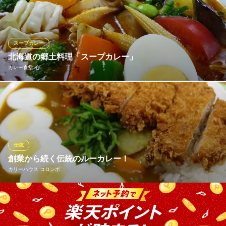
している。 （２）付け合わせとしてキャベツの千切りが載ってい
る。 （３）ステンレスの皿に盛られている。 （４）フォークまた
は先割れスプーンで食べる。 （５）ルーの上にカツを載せ、その
上にはソースがかかっている。
スープカレー
北海道の郷土料理「スープカレー」
ゴーゴーカレー 北海道大学前スタジアム
カレー食堂 心
金沢カレー
札幌市営地下鉄南北線北１８条駅 徒歩7分
北海道札幌市北区北十七条西5-2-48
《カレー食堂 心》は2001年に誕生し、思考錯誤を繰り返す中、ト
マトベースの赤いスープにバジルを使用した、スープカレーのス
タンダードなスタイルを確立しました。現在では日本全国や海外
から観光で訪れた方がスープカレーに注目するなど、ラーメン、
ジンギスカンに続き札幌の代表的な郷土料理へと進化を遂げてお
伝統
ります。
創業から続く伝統のルーカレー！
カリーハウス コロンボ
カレー食堂 心
スープカレー専門店
1973年開業から守り続けてきたその味は、地元・道外問わず根強
札幌市営地下鉄南北線北18条駅 徒歩3分
北海道札幌市北区北15条西4-2-23 1F
いファンが多数！