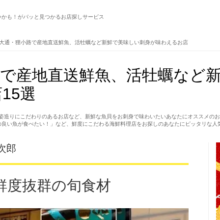
いかも！がパッと見つかるお店探しサービス
大通・狸小路で産地直送鮮魚、活牡蠣など新鮮で美味しい刺身が味わえるお店
路で産地直送鮮魚、活牡蠣など
15選
姿造りにこだわりのあるお店など、新鮮な魚貝をお刺身で味わいたいあなたにオススメのお
の良い魚が食べたい！」など、鮮度にこだわる海鮮料理店をお探しのあなたにピッタリな人
次郎
鮮度抜群の旬食材