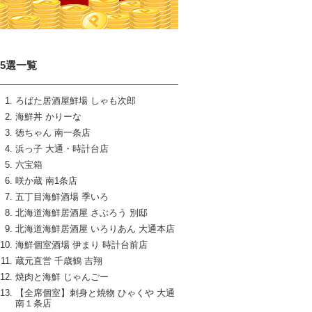
15選一覧
ろばた居酒屋鮮場 しゃも次郎
海鮮丼 かりーな
徳ちゃん 南一条店
浜っ子 大通・時計台店
六宝箱
咲か蔵 南1条店
五丁目海鮮酒場 季いろ
北海道海鮮居酒屋 さぶろう 別邸
北海道海鮮居酒屋 いろりあん 大通本店
海鮮個室酒場 伊まり 時計台前店
蔵元直営 千歳鶴 吉翔
焼肉と海鮮 じゃんごー
【全席個室】刺身と焼物 ひゃくや 大通
南１条店