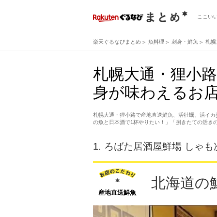
ここい
楽天ぐるなびまとめ
魚料理
刺身・鮮魚
札幌
札幌大通・狸小
身が味わえるお店
札幌大通・狸小路で産地直送鮮魚、活牡蠣、活イカ
の魚と日本酒で1杯やりたい！」「捌きたての活き
1.
ろばた居酒屋鮮場 しゃも
北海道の
産地直送鮮魚