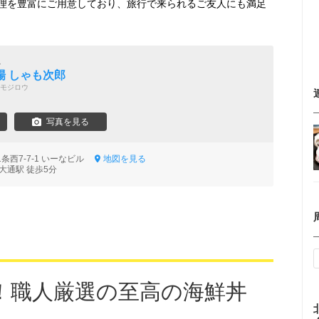
理を豊富にご用意しており、旅行で来られるご友人にも満足
魚
場 しゃも次郎
モジロウ
写真を見る
条西7-7-1 いーなビル
地図を見る
大通駅 徒歩5分
！職人厳選の至高の海鮮丼