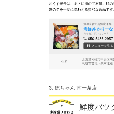
尽くす光景は、まさに海の宝石箱。脂の
道の旬を一度に味わえる贅沢な逸品です
魚屋直営の超鮮度海鮮
海鮮丼 かりーな
カイセンドンカリーナ
050-5486-2957
メニューを見る
北海道札幌市中央区南2条
住所
札幌市営地下鉄南北線 
3.
徳ちゃん 南一条店
鮮度バツ
刺身盛り合わせ