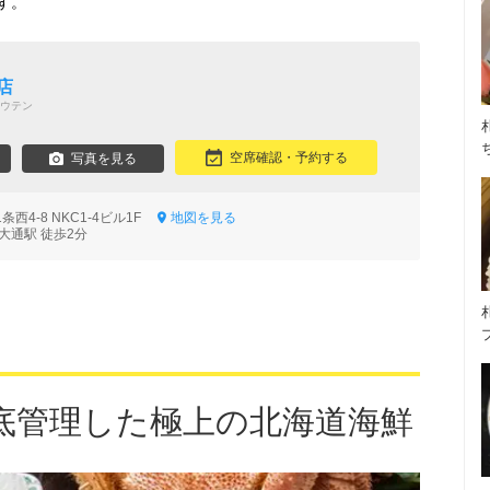
す。
！
店
ウテン
空席確認・予約する
写真を見る
西4-8 NKC1-4ビル1F
地図を見る
大通駅 徒歩2分
底管理した極上の北海道海鮮