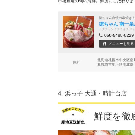
市場直送の旬の海鮮。鮮度にこだわりま
徳ちゃん自慢の串焼き
徳ちゃん 南一条
トクチャンミナミイチジョ
050-5488-8229
メニューを見る
北海道札幌市中央区南1条
住所
札幌市営地下鉄南北線 
4.
浜っ子 大通・時計台店
鮮度を徹
産地直送鮮魚