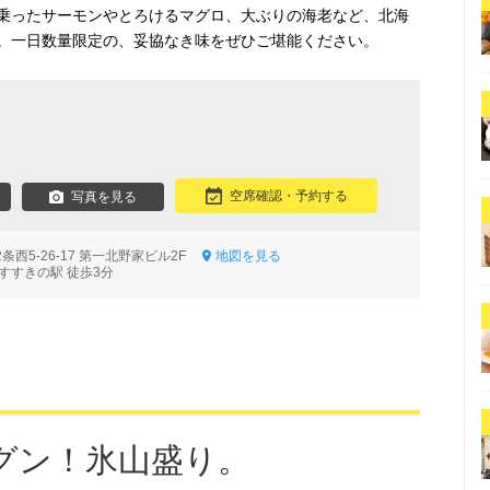
乗ったサーモンやとろけるマグロ、大ぶりの海老など、北海
。一日数量限定の、妥協なき味をぜひご堪能ください。
空席確認・予約する
写真を見る
西5-26-17 第一北野家ビル2F
地図を見る
すすきの駅 徒歩3分
グン！氷山盛り。