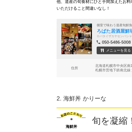
他、道産の旬食材にひと手間加えたお料
いただけること間違いなし！
個室で味わう道産旬鮮
ろばた居酒屋鮮
ロバタイザカヤセンバシャ
050-5486-5008
メニューを見る
北海道札幌市中央区南1
住所
札幌市営地下鉄南北線 
2.
海鮮丼 かりーな
旬を凝縮
海鮮丼