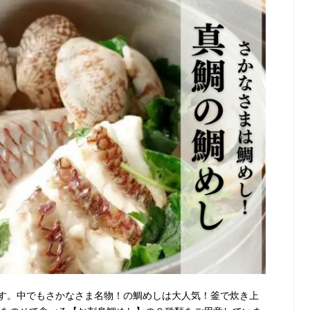
す。中でもさかなさま名物！の鯛めしは大人気！釜で炊き上