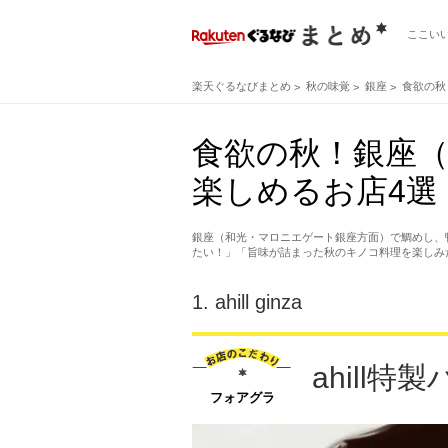
ここい
楽天ぐるなびまとめ
秋の味覚
銀座
食欲の秋
食欲の秋！銀座
楽しめるお店4選
銀座（和光・マロニエゲート銀座方面）で鯛めし、
たい！」「旨味が詰まった秋のキノコ料理を楽しみ
1.
ahill ginza
ahill
フォアグラ