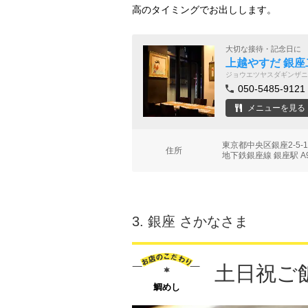
高のタイミングでお出しします。
大切な接待・記念日に
上越やすだ 銀座
ジョウエツヤスダギンザニ
050-5485-9121
メニューを見る
東京都中央区銀座2‐5
住所
地下鉄銀座線 銀座駅 A
3.
銀座 さかなさま
土日祝ご
鯛めし