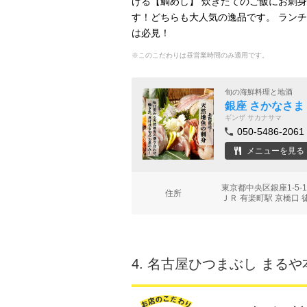
げる【鯛めし】 炊きたてのご飯にお刺
す！どちらも大人気の逸品です。 ラン
は必見！
※このこだわりは昼営業時間のみ適用です。
旬の海鮮料理と地酒
銀座 さかなさま
ギンザ サカナサマ
050-5486-2061
メニューを見る
東京都中央区銀座1-5
住所
ＪＲ 有楽町駅 京橋口 
4.
名古屋ひつまぶし まるや