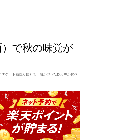
面）で秋の味覚が
ニエゲート銀座方面）で「脂がのった秋刀魚が食べ