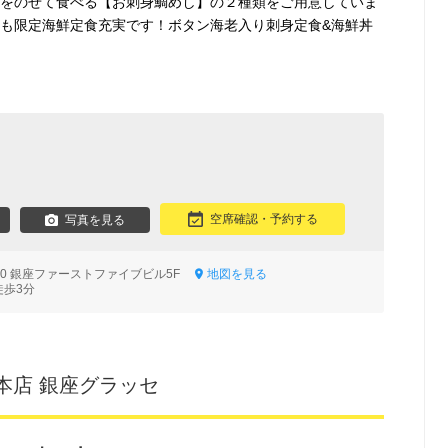
身をのせて食べる【お刺身鯛めし】の２種類をご用意していま
チも限定海鮮定食充実です！ボタン海老入り刺身定食&海鮮丼
空席確認・予約する
写真を見る
-10 銀座ファーストファイブビル5F
地図を見る
徒歩3分
本店 銀座グラッセ